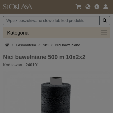
Język
Oferta
Zalo
/
główna
się
Waluta
Kateg
Kategoria
Pasmanteria
Nici
Nici bawełniane
Nici bawełniane 500 m 10x2x2
Kod towaru:
240191