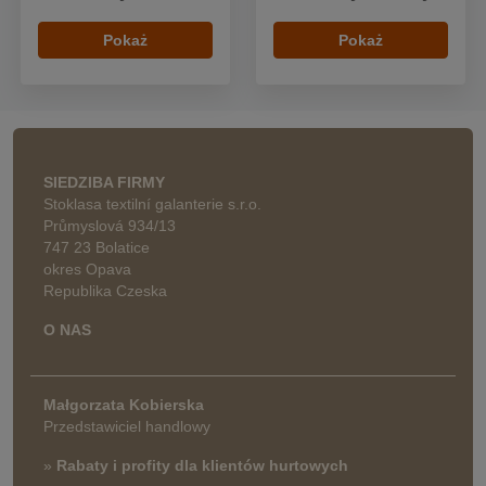
Pokaż
Pokaż
SIEDZIBA FIRMY
Stoklasa textilní galanterie s.r.o.
Průmyslová 934/13
747 23 Bolatice
okres Opava
Republika Czeska
O NAS
Małgorzata Kobierska
Przedstawiciel handlowy
»
Rabaty i profity dla klientów hurtowych