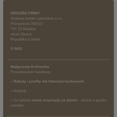
SIEDZIBA FIRMY
Stoklasa textilní galanterie s.r.o.
Průmyslová 934/13
747 23 Bolatice
okres Opava
Republika Czeska
O NAS
Małgorzata Kobierska
Przedstawiciel handlowy
»
Rabaty i profity dla klientów hurtowych
» Artykuły
» Co tydzień
nowe inspiracje za darmo
- strona w języku
czeskim