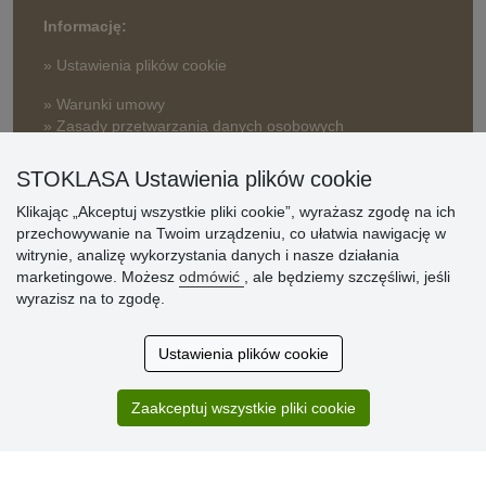
Informację:
» Ustawienia plików cookie
» Warunki umowy
» Zasady przetwarzania danych osobowych
» Sposób dostawy i płatności
STOKLASA Ustawienia plików cookie
» Reklamacje
Klikając „Akceptuj wszystkie pliki cookie”, wyrażasz zgodę na ich
» Dlaczego należy się zarejestrować?
przechowywanie na Twoim urządzeniu, co ułatwia nawigację w
» Najczęściej zadawane pytania
witrynie, analizę wykorzystania danych i nasze działania
marketingowe. Możesz
odmówić
, ale będziemy szczęśliwi, jeśli
wyrazisz na to zgodę.
Ocena
klientów
Ustawienia plików cookie
Zakup przebiegł sprawnie. Jestem
Zaakceptuj wszystkie pliki cookie
zadowolona. Polecam.
SUPER!!!