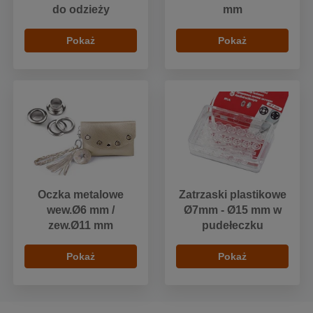
do odzieży
mm
Pokaż
Pokaż
Oczka metalowe
Zatrzaski plastikowe
wew.Ø6 mm /
Ø7mm - Ø15 mm w
zew.Ø11 mm
pudełeczku
Pokaż
Pokaż