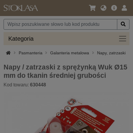
Język
Oferta
Zalo
/
główna
się
Waluta
Kateg
Kategoria
Pasmanteria
Galanteria metalowa
Napy, zatrzaski
Napy / zatrzaski z sprężynką Wuk Ø15
mm do tkanin średniej grubości
Kod towaru:
630448