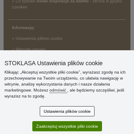
» Co tydzień
nowe inspiracje za darmo
- strona w języku
czeskim
Informację:
» Ustawienia plików cookie
» Warunki umowy
» Zasady przetwarzania danych osobowych
STOKLASA Ustawienia plików cookie
» Sposób dostawy i płatności
» Reklamacje
Klikając „Akceptuj wszystkie pliki cookie”, wyrażasz zgodę na ich
przechowywanie na Twoim urządzeniu, co ułatwia nawigację w
» Dlaczego należy się zarejestrować?
witrynie, analizę wykorzystania danych i nasze działania
» Najczęściej zadawane pytania
marketingowe. Możesz
odmówić
, ale będziemy szczęśliwi, jeśli
wyrazisz na to zgodę.
Ocena
Ustawienia plików cookie
klientów
Zaakceptuj wszystkie pliki cookie
Zakup przebiegł sprawnie. Jestem