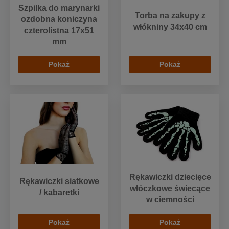
Szpilka do marynarki
Torba na zakupy z
ozdobna koniczyna
włókniny 34x40 cm
czterolistna 17x51
mm
Pokaż
Pokaż
Rękawiczki dziecięce
Rękawiczki siatkowe
włóczkowe świecące
/ kabaretki
w ciemności
Pokaż
Pokaż