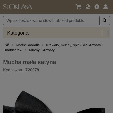
Język
Oferta
Zalo
/
główna
się
Waluta
Kateg
Kategoria
Modne dodatki
Krawaty, muchy, spinki do krawata i
mankietów
Muchy i krawaty
Mucha mała satyna
Kod towaru:
720079