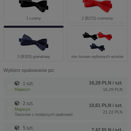
1 czarny
2 (B272) czerwony
3 (B103) granatowy
mix losowo wybranych wzorów
Wybierz opakowanie po:
16,29 PLN
/ szt.
1 szt.
Magazyn
16,29 PLN
2 szt.
10,61 PLN
/ szt.
Magazyn
21,22 PLN
Tworzone z mniejszych opakowań
5 szt.
7,42 PLN
/ szt.