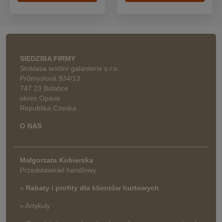
SIEDZIBA FIRMY
Stoklasa textilní galanterie s.r.o.
Průmyslová 934/13
747 23 Bolatice
okres Opava
Republika Czeska
O NAS
Małgorzata Kobierska
Przedstawiciel handlowy
»
Rabaty i profity dla klientów hurtowych
» Artykuły