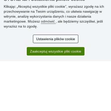
Klikając „Akceptuj wszystkie pliki cookie”, wyrażasz zgodę na ich
» Sposób dostawy i płatności
przechowywanie na Twoim urządzeniu, co ułatwia nawigację w
» Reklamacje
witrynie, analizę wykorzystania danych i nasze działania
» Dlaczego należy się zarejestrować?
marketingowe. Możesz
odmówić
, ale będziemy szczęśliwi, jeśli
» Najczęściej zadawane pytania
wyrazisz na to zgodę.
Ustawienia plików cookie
Ocena
klientów
Zaakceptuj wszystkie pliki cookie
Zakup przebiegł sprawnie. Jestem
zadowolona. Polecam.
SUPER!!!
Aktualnie 1804 recenzji
* Nie weryfikujemy opinii