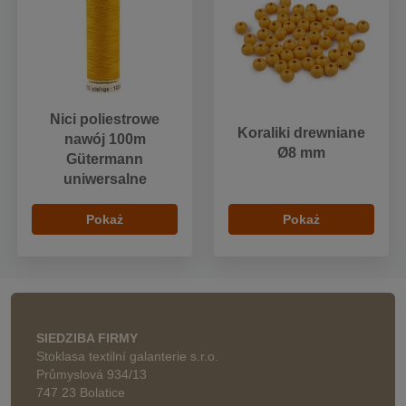
Nici poliestrowe
Koraliki drewniane
nawój 100m
Ø8 mm
Gütermann
uniwersalne
Pokaż
Pokaż
SIEDZIBA FIRMY
Stoklasa textilní galanterie s.r.o.
Průmyslová 934/13
747 23 Bolatice