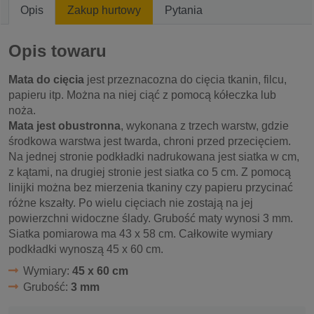
Opis
Zakup hurtowy
Pytania
Opis towaru
Mata do cięcia
jest przeznacozna do cięcia tkanin, filcu,
papieru itp. Można na niej ciąć z pomocą kółeczka lub
noża.
Mata jest obustronna
, wykonana z trzech warstw, gdzie
środkowa warstwa jest twarda, chroni przed przecięciem.
Na jednej stronie podkładki nadrukowana jest siatka w cm,
z kątami, na drugiej stronie jest siatka co 5 cm. Z pomocą
linijki można bez mierzenia tkaniny czy papieru przycinać
różne kszałty. Po wielu cięciach nie zostają na jej
powierzchni widoczne ślady. Grubość maty wynosi 3 mm.
Siatka pomiarowa ma 43 x 58 cm. Całkowite wymiary
podkładki wynoszą 45 x 60 cm.
Wymiary:
45 x 60 cm
Grubość:
3 mm