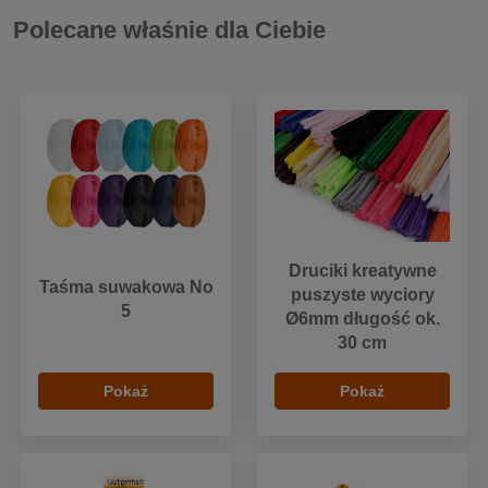
Polecane właśnie dla Ciebie
Druciki kreatywne
Taśma suwakowa No
puszyste wyciory
5
Ø6mm długość ok.
30 cm
Pokaż
Pokaż