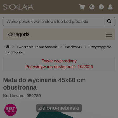
Język
Oferta
Zalo
/
główna
się
Waluta
Kateg
Kategoria
Tworzenie i aranżowanie
Patchwork
Przyrządy do
patchworku
Towar wyprzedany
Przewidywana dostępność: 10/2026
Mata do wycinania 45x60 cm
obustronna
Kod towaru:
080789
zielono-niebieski