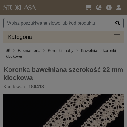
Język
Oferta
Zalo
/
główna
się
Waluta
Kateg
Kategoria
Pasmanteria
Koronki i hafty
Bawełniane koronki
klockowe
Koronka bawełniana szerokość 22 mm
klockowa
Kod towaru:
180413