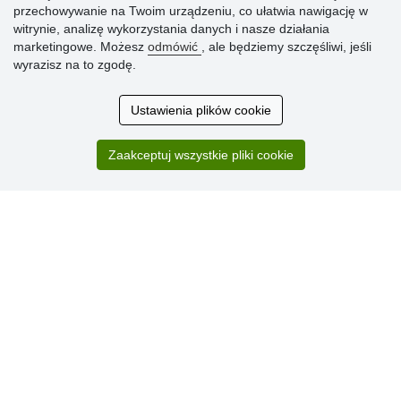
» Dlaczego należy się zarejestrować?
przechowywanie na Twoim urządzeniu, co ułatwia nawigację w
» Najczęściej zadawane pytania
witrynie, analizę wykorzystania danych i nasze działania
marketingowe. Możesz
odmówić
, ale będziemy szczęśliwi, jeśli
wyrazisz na to zgodę.
Ocena
klientów
Ustawienia plików cookie
Zakup przebiegł sprawnie. Jestem
Zaakceptuj wszystkie pliki cookie
zadowolona. Polecam.
SUPER!!!
Aktualnie 1804 recenzji
* Nie weryfikujemy opinii