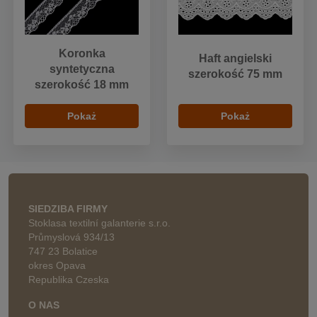
Koronka
Haft angielski
syntetyczna
szerokość 75 mm
szerokość 18 mm
Pokaż
Pokaż
SIEDZIBA FIRMY
Stoklasa textilní galanterie s.r.o.
Průmyslová 934/13
747 23 Bolatice
okres Opava
Republika Czeska
O NAS