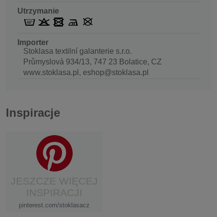
Utrzymanie
Importer
Stoklasa textilní galanterie s.r.o.
Průmyslová 934/13, 747 23 Bolatice, CZ
www.stoklasa.pl, eshop@stoklasa.pl
Inspiracje
JESZCZE WIĘCEJ
INSPIRACJI
pinterest.com/stoklasacz