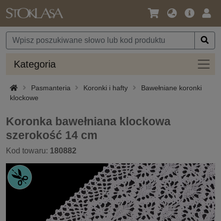
Język
Oferta
Zalo
/
główna
się
Waluta
Kateg
Kategoria
Pasmanteria
Koronki i hafty
Bawełniane koronki
klockowe
Koronka bawełniana klockowa
szerokość 14 cm
Kod towaru:
180882