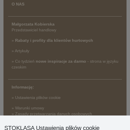
O NAS
Małgorzata Kobierska
Przedstawiciel handlowy
»
Rabaty i profity dla klientów hurtowych
» Artykuły
» Co tydzień
nowe inspiracje za darmo
- strona w języku
czeskim
Informację:
» Ustawienia plików cookie
» Warunki umowy
» Zasady przetwarzania danych osobowych
» Sposób dostawy i płatności
STOKLASA Ustawienia plików cookie