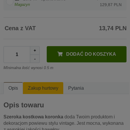
Magazyn
129,87 PLN
Cena z VAT
13,74 PLN
+
DODAĆ DO KOSZYKA
-
MInimalna ilość wynosi 0.5 m
Opis
Zakup hurtowy
Pytania
Opis towaru
Szeroka kostkowa koronka
doda Twoim produktom i
dekoracjom powiewu stylu vintage. Jest mocna, wykonana
z wysokiej jakości bawełny.