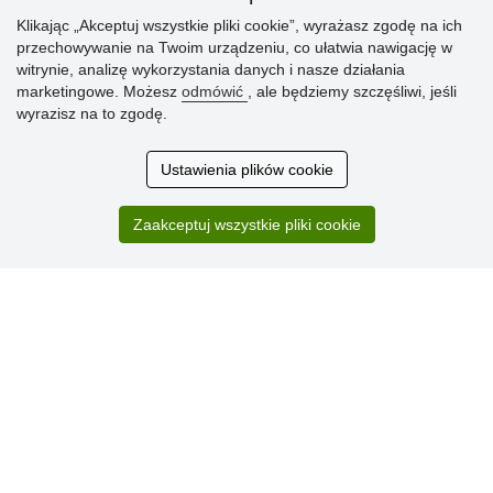
» Reklamacje
Klikając „Akceptuj wszystkie pliki cookie”, wyrażasz zgodę na ich
» Dlaczego należy się zarejestrować?
przechowywanie na Twoim urządzeniu, co ułatwia nawigację w
» Najczęściej zadawane pytania
witrynie, analizę wykorzystania danych i nasze działania
marketingowe. Możesz
odmówić
, ale będziemy szczęśliwi, jeśli
wyrazisz na to zgodę.
Ocena
klientów
Ustawienia plików cookie
Zakup przebiegł sprawnie. Jestem
Zaakceptuj wszystkie pliki cookie
zadowolona. Polecam.
SUPER!!!
Aktualnie 1804 recenzji
* Nie weryfikujemy opinii