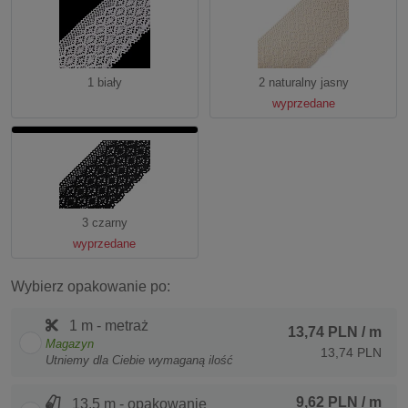
1 biały
2 naturalny jasny
wyprzedane
3 czarny
wyprzedane
Wybierz opakowanie po:
1 m - metraż
13,74 PLN
/ m
Magazyn
13,74 PLN
Utniemy dla Ciebie wymaganą ilość
9,62 PLN
/ m
13.5 m - opakowanie