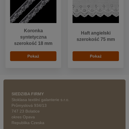
Koronka
Haft angielski
syntetyczna
szerokość 75 mm
szerokość 18 mm
Pokaż
Pokaż
SIEDZIBA FIRMY
Stoklasa textilní galanterie s.r.o.
Průmyslová 934/13
747 23 Bolatice
okres Opava
Republika Czeska