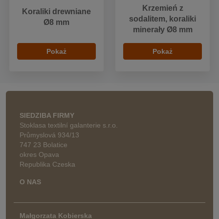
Krzemień z
Koraliki drewniane
sodalitem, koraliki
Ø8 mm
minerały Ø8 mm
Pokaż
Pokaż
SIEDZIBA FIRMY
Stoklasa textilní galanterie s.r.o.
Průmyslová 934/13
747 23 Bolatice
okres Opava
Republika Czeska
O NAS
Małgorzata Kobierska