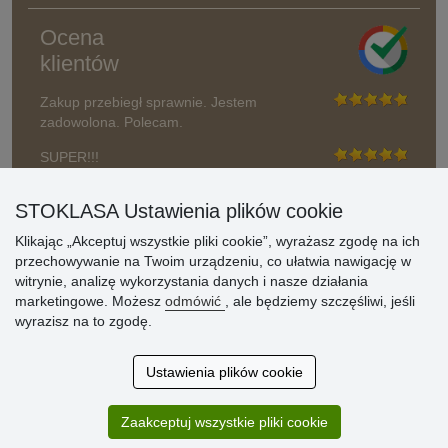
Ocena
klientów
Zakup przebiegł sprawnie. Jestem
zadowolona. Polecam.
SUPER!!!
Aktualnie 1804 recenzji
STOKLASA Ustawienia plików cookie
* Nie weryfikujemy opinii
Klikając „Akceptuj wszystkie pliki cookie”, wyrażasz zgodę na ich
przechowywanie na Twoim urządzeniu, co ułatwia nawigację w
witrynie, analizę wykorzystania danych i nasze działania
marketingowe. Możesz
odmówić
, ale będziemy szczęśliwi, jeśli
wyrazisz na to zgodę.
Ustawienia plików cookie
Zaakceptuj wszystkie pliki cookie
© Stoklasa textilní galanterie s.r.o. 2026.