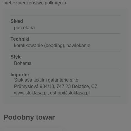
niebezpieczeństwo połknięcia
Skład
porcelana
Techniki
koralikowanie (beading), nawlekanie
Style
Bohema
Importer
Stoklasa textilní galanterie s.r.o.
Průmyslová 934/13, 747 23 Bolatice, CZ
www.stoklasa.pl, eshop@stoklasa.pl
Podobny towar