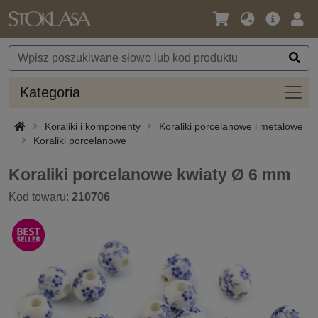
Język
Oferta
Zalo
/
główna
się
Waluta
Kateg
Kategoria
Koraliki i komponenty
Koraliki porcelanowe i metalowe
Koraliki porcelanowe
Koraliki porcelanowe kwiaty Ø 6 mm
Kod towaru:
210706