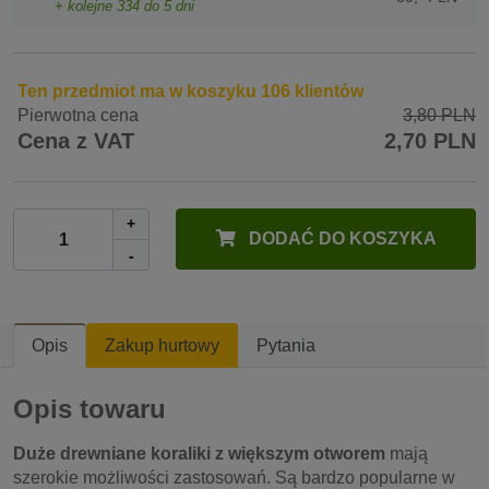
+ kolejne
334
do 5 dni
Ten przedmiot ma w koszyku 106 klientów
Pierwotna cena
3,80 PLN
Cena z VAT
2,70 PLN
+
DODAĆ DO KOSZYKA
-
Opis
Zakup hurtowy
Pytania
Opis towaru
Duże drewniane koraliki z większym otworem
mają
szerokie możliwości zastosowań. Są bardzo popularne w