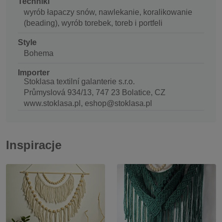
Techniki
wyrób łapaczy snów, nawlekanie, koralikowanie
(beading), wyrób torebek, toreb i portfeli
Style
Bohema
Importer
Stoklasa textilní galanterie s.r.o.
Průmyslová 934/13, 747 23 Bolatice, CZ
www.stoklasa.pl, eshop@stoklasa.pl
Inspiracje