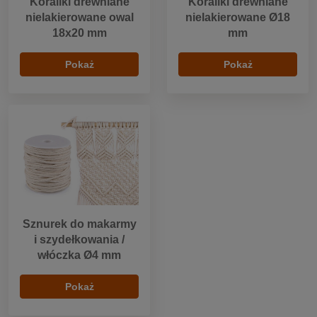
Koraliki drewniane
Koraliki drewniane
nielakierowane owal
nielakierowane Ø18
18x20 mm
mm
Pokaż
Pokaż
Sznurek do makarmy
i szydełkowania /
włóczka Ø4 mm
Pokaż