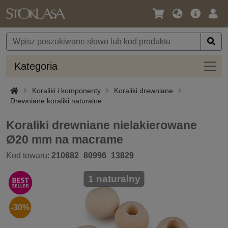
Język
Oferta
Zalo
/
główna
się
Waluta
Kateg
Kategoria
Koraliki i komponenty
Koraliki drewniane
Drewniane koraliki naturalne
Koraliki drewniane nielakierowane
Ø20 mm na macrame
Kod towaru:
210682_80996_13829
1 naturalny
-30%