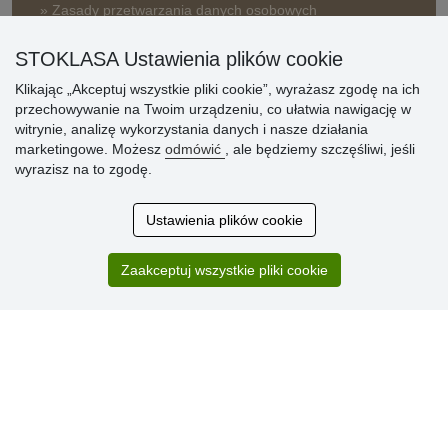
» Zasady przetwarzania danych osobowych
» Sposób dostawy i płatności
STOKLASA Ustawienia plików cookie
» Reklamacje
Klikając „Akceptuj wszystkie pliki cookie”, wyrażasz zgodę na ich
» Dlaczego należy się zarejestrować?
przechowywanie na Twoim urządzeniu, co ułatwia nawigację w
» Najczęściej zadawane pytania
witrynie, analizę wykorzystania danych i nasze działania
marketingowe. Możesz
odmówić
, ale będziemy szczęśliwi, jeśli
wyrazisz na to zgodę.
Ocena
klientów
Ustawienia plików cookie
Zakup przebiegł sprawnie. Jestem
Zaakceptuj wszystkie pliki cookie
zadowolona. Polecam.
SUPER!!!
Aktualnie 1804 recenzji
* Nie weryfikujemy opinii