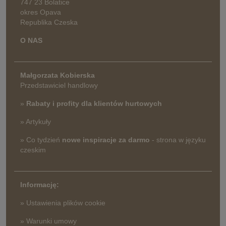
747 23 Bolatice
okres Opava
Republika Czeska
O NAS
Małgorzata Kobierska
Przedstawiciel handlowy
»
Rabaty i profity dla klientów hurtowych
» Artykuły
» Co tydzień
nowe inspiracje za darmo
- strona w języku
czeskim
Informację:
» Ustawienia plików cookie
» Warunki umowy