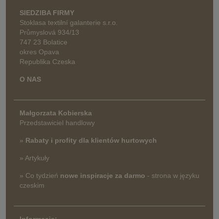
SIEDZIBA FIRMY
Stoklasa textilní galanterie s.r.o.
Průmyslová 934/13
747 23 Bolatice
okres Opava
Republika Czeska
O NAS
Małgorzata Kobierska
Przedstawiciel handlowy
»
Rabaty i profity dla klientów hurtowych
» Artykuły
» Co tydzień
nowe inspiracje za darmo
- strona w języku
czeskim
Informację: