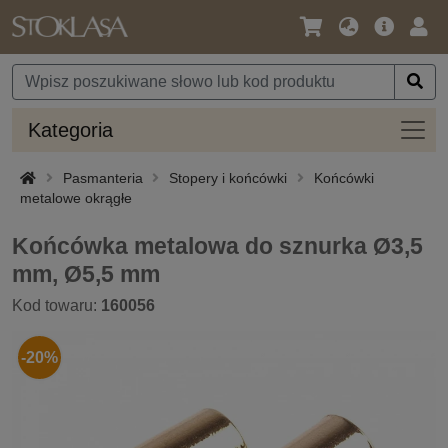
Język
Oferta
Zalo
/
główna
się
Waluta
Kateg
Kategoria
Pasmanteria
Stopery i końcówki
Końcówki
metalowe okrągłe
Końcówka metalowa do sznurka Ø3,5
mm, Ø5,5 mm
Kod towaru:
160056
-20%