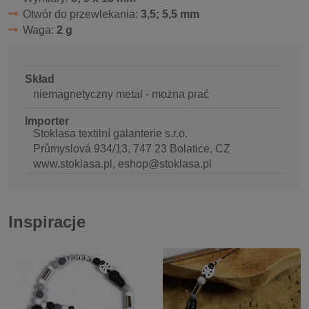
Otwór do przewlekania:
3,5; 5,5 mm
Waga:
2 g
Skład
niemagnetyczny metal - można prać
Importer
Stoklasa textilní galanterie s.r.o.
Průmyslová 934/13, 747 23 Bolatice, CZ
www.stoklasa.pl, eshop@stoklasa.pl
Inspiracje