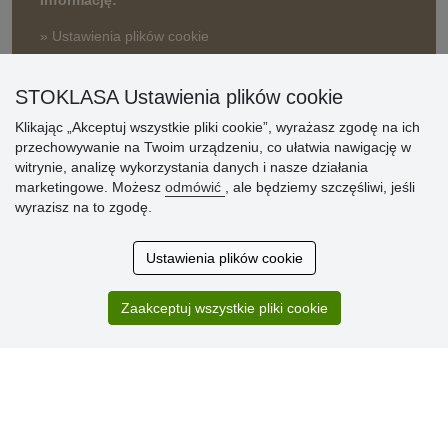
» Ustawienia plików cookie
» Warunki umowy
» Zasady przetwarzania danych osobowych
STOKLASA Ustawienia plików cookie
Klikając „Akceptuj wszystkie pliki cookie”, wyrażasz zgodę na ich
» Sposób dostawy i płatności
przechowywanie na Twoim urządzeniu, co ułatwia nawigację w
» Reklamacje
witrynie, analizę wykorzystania danych i nasze działania
» Dlaczego należy się zarejestrować?
marketingowe. Możesz
odmówić
, ale będziemy szczęśliwi, jeśli
» Najczęściej zadawane pytania
wyrazisz na to zgodę.
Ustawienia plików cookie
Ocena
klientów
Zaakceptuj wszystkie pliki cookie
Zakup przebiegł sprawnie. Jestem
zadowolona. Polecam.
SUPER!!!
Aktualnie 1804 recenzji