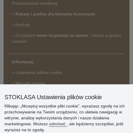
Przedstawiciel handlowy
»
Rabaty i profity dla klientów hurtowych
» Artykuły
» Co tydzień
nowe inspiracje za darmo
- strona w języku
czeskim
Informację:
» Ustawienia plików cookie
» Warunki umowy
» Zasady przetwarzania danych osobowych
STOKLASA Ustawienia plików cookie
» Sposób dostawy i płatności
» Reklamacje
Klikając „Akceptuj wszystkie pliki cookie”, wyrażasz zgodę na ich
przechowywanie na Twoim urządzeniu, co ułatwia nawigację w
» Dlaczego należy się zarejestrować?
witrynie, analizę wykorzystania danych i nasze działania
» Najczęściej zadawane pytania
marketingowe. Możesz
odmówić
, ale będziemy szczęśliwi, jeśli
wyrazisz na to zgodę.