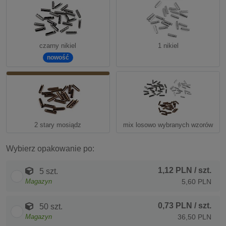
czarny nikiel
1 nikiel
nowość
2 stary mosiądz
mix losowo wybranych wzorów
Wybierz opakowanie po:
1,12 PLN
/ szt.
5 szt.
Magazyn
5,60 PLN
0,73 PLN
/ szt.
50 szt.
Magazyn
36,50 PLN