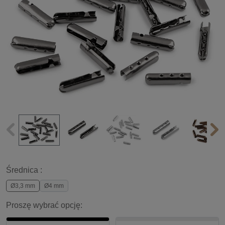
Średnica :
Ø3,3 mm
Ø4 mm
Proszę wybrać opcję: