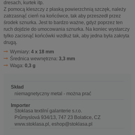
dresach, kurtek itp.
Z pomocą kleszczy z płaską powierzchnią szczęk, należy
zatrzasnąć cierń na końcówce, tak aby przeszedł przez
środek sznurka. Jest to bardzo ważne, gdyż poprzez ten
ruch dojdzie do umocowania sznurka. Na koniec wystarczy
tylko zacisnąć końcówki wzdłuż tak, aby jedna była zakryta
drugą.
Wymiary:
4 x 18 mm
Średnica wewnętrzna:
3,3 mm
Waga:
0,3 g
Skład
niemagnetyczny metal - można prać
Importer
Stoklasa textilní galanterie s.r.o.
Průmyslová 934/13, 747 23 Bolatice, CZ
www.stoklasa.pl, eshop@stoklasa.pl