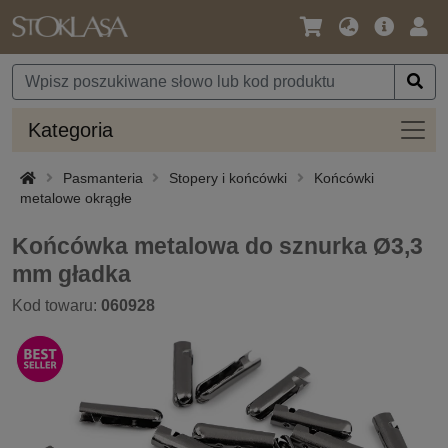
Język
Oferta
Zalo
/
główna
się
Waluta
Kateg
Kategoria
Pasmanteria
Stopery i końcówki
Końcówki
metalowe okrągłe
Końcówka metalowa do sznurka Ø3,3
mm gładka
Kod towaru:
060928