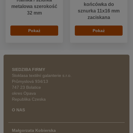
końcówka do
metalowa szerokość
sznurka 11x16 mm
32 mm
zaciskana
Pokaż
Pokaż
SIEDZIBA FIRMY
Stoklasa textilní galanterie s.r.o.
Průmyslová 934/13
747 23 Bolatice
okres Opava
Republika Czeska
O NAS
Małgorzata Kobierska