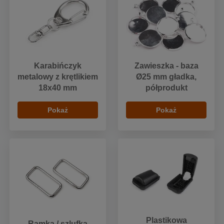
Karabińczyk
Zawieszka - baza
metalowy z krętlikiem
Ø25 mm gładka,
18x40 mm
półprodukt
Pokaż
Pokaż
Plastikowa
Ramka / szlufka