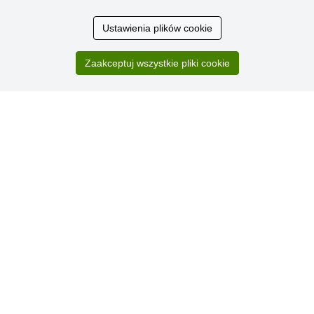
Ocena
Ustawienia plików cookie
klientów
Zaakceptuj wszystkie pliki cookie
Zakup przebiegł sprawnie. Jestem
zadowolona. Polecam.
SUPER!!!
Aktualnie 1804 recenzji
* Nie weryfikujemy opinii
© Stoklasa textilní galanterie s.r.o. 2026.