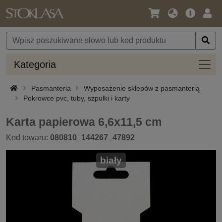
Język
Oferta
Zalo
/
główna
się
Waluta
Kateg
Kategoria
Pasmanteria
Wyposażenie sklepów z pasmanterią
Pokrowce pvc, tuby, szpulki i karty
Karta papierowa 6,6x11,5 cm
Kod towaru:
080810_144267_47892
biały