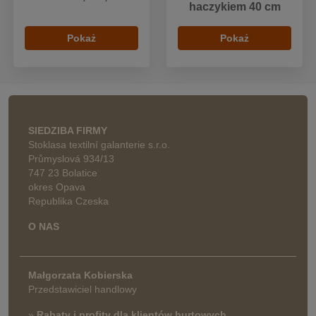
haczykiem 40 cm
Pokaż
Pokaż
SIEDZIBA FIRMY
Stoklasa textilní galanterie s.r.o.
Průmyslová 934/13
747 23 Bolatice
okres Opava
Republika Czeska
O NAS
Małgorzata Kobierska
Przedstawiciel handlowy
»
Rabaty i profity dla klientów hurtowych