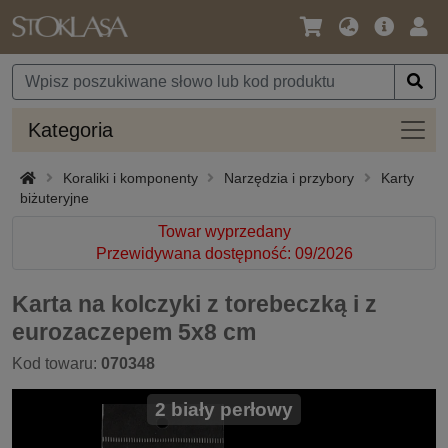
Język
Oferta
Zalo
/
główna
się
Waluta
Kateg
Kategoria
Koraliki i komponenty
Narzędzia i przybory
Karty
biżuteryjne
Towar wyprzedany
Przewidywana dostępność: 09/2026
Karta na kolczyki z torebeczką i z
eurozaczepem 5x8 cm
Kod towaru:
070348
2 biały perłowy