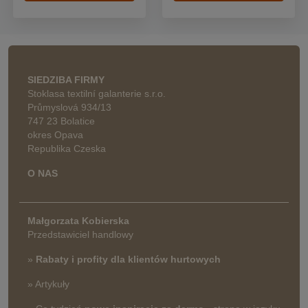
SIEDZIBA FIRMY
Stoklasa textilní galanterie s.r.o.
Průmyslová 934/13
747 23 Bolatice
okres Opava
Republika Czeska
O NAS
Małgorzata Kobierska
Przedstawiciel handlowy
»
Rabaty i profity dla klientów hurtowych
» Artykuły