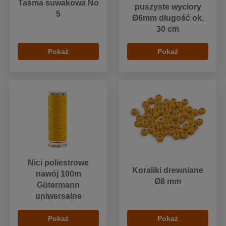
Taśma suwakowa No
puszyste wyciory
5
Ø6mm długość ok.
30 cm
Pokaż
Pokaż
Nici poliestrowe
Koraliki drewniane
nawój 100m
Ø8 mm
Gütermann
uniwersalne
Pokaż
Pokaż