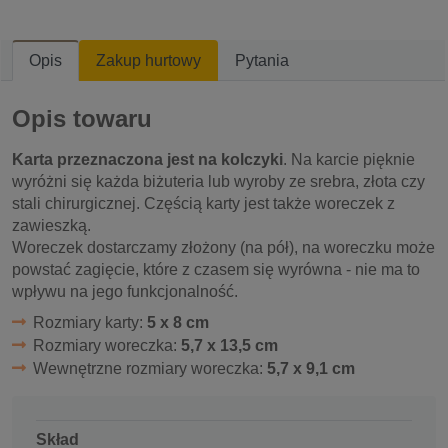
Opis
Zakup hurtowy
Pytania
Opis towaru
Karta przeznaczona jest na kolczyki
. Na karcie pięknie
wyróżni się każda biżuteria lub wyroby ze srebra, złota czy
stali chirurgicznej. Częścią karty jest także woreczek z
zawieszką.
Woreczek dostarczamy złożony (na pół), na woreczku może
powstać zagięcie, które z czasem się wyrówna - nie ma to
wpływu na jego funkcjonalność.
Rozmiary karty:
5 x 8 cm
Rozmiary woreczka:
5,7 x 13,5 cm
Wewnętrzne rozmiary woreczka:
5,7 x 9,1 cm
Skład