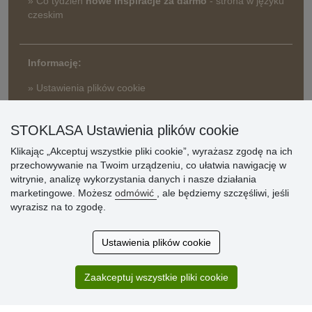
» Co tydzień
nowe inspiracje za darmo
- strona w języku
czeskim
Informację:
» Ustawienia plików cookie
» Warunki umowy
» Zasady przetwarzania danych osobowych
STOKLASA Ustawienia plików cookie
Klikając „Akceptuj wszystkie pliki cookie”, wyrażasz zgodę na ich
» Sposób dostawy i płatności
przechowywanie na Twoim urządzeniu, co ułatwia nawigację w
» Reklamacje
witrynie, analizę wykorzystania danych i nasze działania
» Dlaczego należy się zarejestrować?
marketingowe. Możesz
odmówić
, ale będziemy szczęśliwi, jeśli
» Najczęściej zadawane pytania
wyrazisz na to zgodę.
Ustawienia plików cookie
Ocena
klientów
Zaakceptuj wszystkie pliki cookie
Zakup przebiegł sprawnie. Jestem