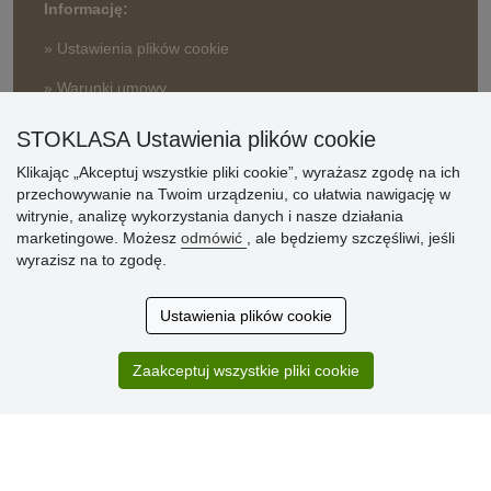
Informację:
» Ustawienia plików cookie
» Warunki umowy
» Zasady przetwarzania danych osobowych
STOKLASA Ustawienia plików cookie
» Sposób dostawy i płatności
» Reklamacje
Klikając „Akceptuj wszystkie pliki cookie”, wyrażasz zgodę na ich
przechowywanie na Twoim urządzeniu, co ułatwia nawigację w
» Dlaczego należy się zarejestrować?
witrynie, analizę wykorzystania danych i nasze działania
» Najczęściej zadawane pytania
marketingowe. Możesz
odmówić
, ale będziemy szczęśliwi, jeśli
wyrazisz na to zgodę.
Ocena
Ustawienia plików cookie
klientów
Zaakceptuj wszystkie pliki cookie
Zakup przebiegł sprawnie. Jestem
zadowolona. Polecam.
SUPER!!!