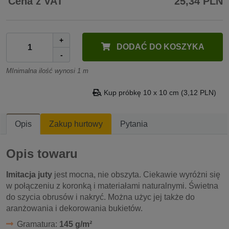
Cena z VAT
25,34 PLN
+
DODAĆ DO KOSZYKA
-
MInimalna ilość wynosi 1 m
Kup próbkę 10 x 10 cm (3,12 PLN)
Opis
Zakup hurtowy
Pytania
Opis towaru
Imitacja juty
jest mocna, nie obszyta. Ciekawie wyróżni się
w połączeniu z koronką i materiałami naturalnymi. Świetna
do szycia obrusów i nakryć. Można użyc jej także do
aranżowania i dekorowania bukietów.
Gramatura:
145 g/m²