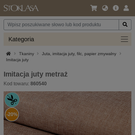
Język
Oferta
Zalo
/
główna
się
Waluta
Kateg
Kategoria
Tkaniny
Juta, imitacja juty, filc, papier zmywalny
Imitacja juty
Imitacja juty metraż
Kod towaru:
860540
-20%