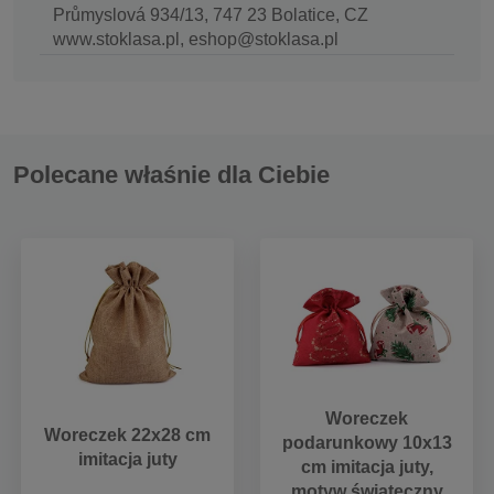
Průmyslová 934/13, 747 23 Bolatice, CZ
www.stoklasa.pl, eshop@stoklasa.pl
Polecane właśnie dla Ciebie
Woreczek
Woreczek 22x28 cm
podarunkowy 10x13
imitacja juty
cm imitacja juty,
motyw świąteczny