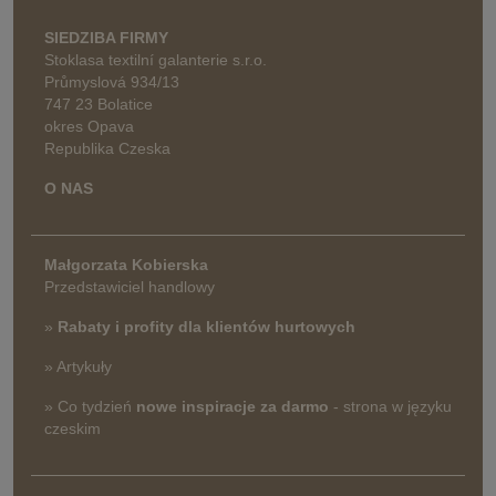
SIEDZIBA FIRMY
Stoklasa textilní galanterie s.r.o.
Průmyslová 934/13
747 23 Bolatice
okres Opava
Republika Czeska
O NAS
Małgorzata Kobierska
Przedstawiciel handlowy
»
Rabaty i profity dla klientów hurtowych
» Artykuły
» Co tydzień
nowe inspiracje za darmo
- strona w języku
czeskim