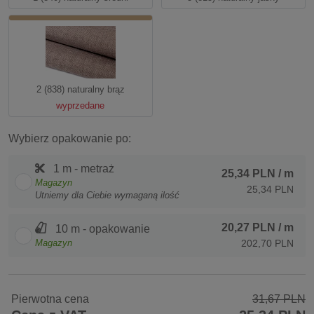
2 (838) naturalny brąz
wyprzedane
Wybierz opakowanie po:
1 m - metraż
25,34 PLN
/ m
Magazyn
25,34 PLN
Utniemy dla Ciebie wymaganą ilość
20,27 PLN
/ m
10 m - opakowanie
Magazyn
202,70 PLN
Pierwotna cena
31,67 PLN