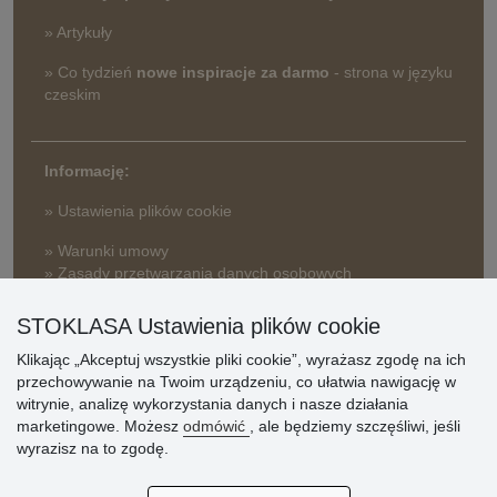
» Artykuły
» Co tydzień
nowe inspiracje za darmo
- strona w języku
czeskim
Informację:
» Ustawienia plików cookie
» Warunki umowy
» Zasady przetwarzania danych osobowych
» Sposób dostawy i płatności
STOKLASA Ustawienia plików cookie
» Reklamacje
Klikając „Akceptuj wszystkie pliki cookie”, wyrażasz zgodę na ich
» Dlaczego należy się zarejestrować?
przechowywanie na Twoim urządzeniu, co ułatwia nawigację w
» Najczęściej zadawane pytania
witrynie, analizę wykorzystania danych i nasze działania
marketingowe. Możesz
odmówić
, ale będziemy szczęśliwi, jeśli
wyrazisz na to zgodę.
Ocena