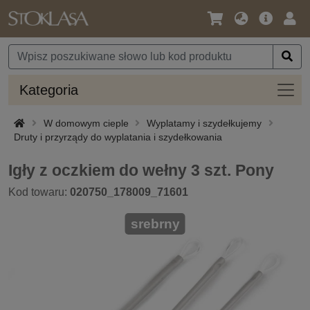
Język
Oferta
Zalo
/
główna
się
Waluta
Kateg
Kategoria
W domowym cieple
Wyplatamy i szydełkujemy
Druty i przyrządy do wyplatania i szydełkowania
Igły z oczkiem do wełny 3 szt. Pony
Kod towaru:
020750_178009_71601
srebrny