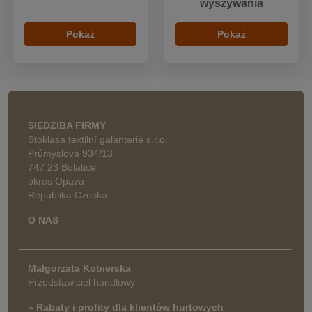
wyszywania
Pokaż
Pokaż
SIEDZIBA FIRMY
Stoklasa textilní galanterie s.r.o.
Průmyslová 934/13
747 23 Bolatice
okres Opava
Republika Czeska
O NAS
Małgorzata Kobierska
Przedstawiciel handlowy
»
Rabaty i profity dla klientów hurtowych