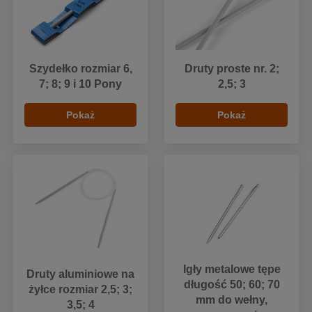
Szydełko rozmiar 6,
Druty proste nr. 2;
7; 8; 9 i 10 Pony
2,5; 3
Pokaż
Pokaż
Igły metalowe tępe
Druty aluminiowe na
długość 50; 60; 70
żyłce rozmiar 2,5; 3;
mm do wełny,
3,5; 4