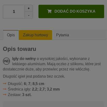
+
DODAĆ DO KOSZYKA
-
Opis
Zakup hurtowy
Pytania
Opis towaru
Igły do wełny
o wysokiej jakości, wykonane z
lekkiego aluminium. Mają oczko z silikonu, które jest
dostatecznie duże, aby przewlec przez nie włóczkę.
Długość igieł jest podana bez oczek.
Długość:
6; 7; 8,5 cm
Średnica igły:
2,2; 2,7; 3,2 mm
Zestaw:
3 szt.