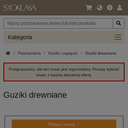
Język
Oferta
Zalo
/
główna
się
Waluta
Kateg
Kategoria
Pasmanteria
Guziki i zapięcia
Guziki drewniane
Przepraszamy, ale ten towar jest wyprzedany. Proszę wybrać
towar z naszej aktualnej oferty.
Guziki drewniane
Filtruj i sortuj