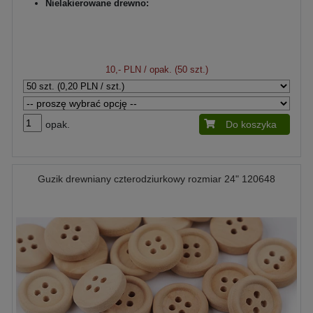
Nielakierowane drewno:
10,- PLN
/ opak. (50 szt.)
opak.
Do koszyka
Guzik drewniany czterodziurkowy rozmiar 24" 120648