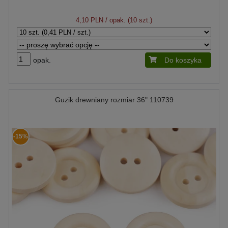
4,10 PLN
/ opak. (10 szt.)
opak.
Do koszyka
Guzik drewniany rozmiar 36" 110739
-15%