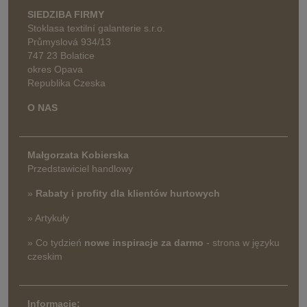
SIEDZIBA FIRMY
Stoklasa textilní galanterie s.r.o.
Průmyslová 934/13
747 23 Bolatice
okres Opava
Republika Czeska
O NAS
Małgorzata Kobierska
Przedstawiciel handlowy
»
Rabaty i profity dla klientów hurtowych
» Artykuły
» Co tydzień
nowe inspiracje za darmo
- strona w języku
czeskim
Informację: