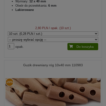
Wymiary:
12 x 40 mm
Otwór do przewlekania:
6 mm
Lakierowane
2,80 PLN
/ opak. (10 szt.)
opak.
Do koszyka
Guzik drewniany róg 10x40 mm 110983
-20%