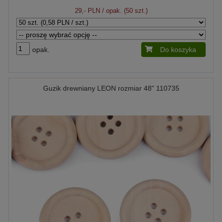
29,- PLN
/ opak. (50 szt.)
opak.
Do koszyka
Guzik drewniany LEON rozmiar 48" 110735