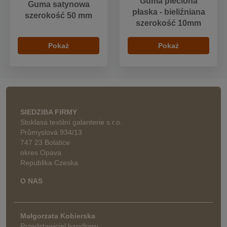
Guma pleciona
Guma satynowa
płaska - bieliźniana
szerokość 50 mm
szerokość 10mm
Pokaż
Pokaż
SIEDZIBA FIRMY
Stoklasa textilní galanterie s.r.o.
Průmyslová 934/13
747 23 Bolatice
okres Opava
Republika Czeska
O NAS
Małgorzata Kobierska
Przedstawiciel handlowy