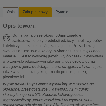
Opis
Zakup hurtowy
Pytania
Opis towaru
Guma tkana o szerokości 50mm znajduje
zastosowanie przy produkcji odzieży, mebli, wyrobów
kaletniczych, czapek itd. Jej zaletą jest to, że zachowuje
swój kształt, ma trwałe kolory i wykonana jest z miękkiego
materiału. Jest to wysokiej jakości wyrób czeski. Stosowana
w przemyśle odzieżowym jako guma odzieżowa, guma
wciągowa, guma do ściągania tzw. ściągacz. Używana jest
także w kaletnictwie jako guma do produkcji toreb,
plecaków itd.
Wypróbowaliśmy:
Gumkę wypraliśmy w temperaturze
określonej przez dostawcę. Po wypraniu 1 m gumki
skurczyła sięona o 2%. Podczas kolejnego testu
wyprasowaliśmy gumkę żelazkiem i po wyprasowaniu
gumka skurczyła się na 1 m o 8%. Dlatego tak ważne jest