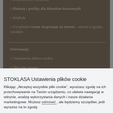
»
Rabaty i profity dla klientów hurtowych
» Artykuły
» Co tydzień
nowe inspiracje za darmo
- strona w języku
czeskim
Informację:
» Ustawienia plików cookie
» Warunki umowy
» Zasady przetwarzania danych osobowych
STOKLASA Ustawienia plików cookie
» Sposób dostawy i płatności
» Reklamacje
Klikając „Akceptuj wszystkie pliki cookie”, wyrażasz zgodę na ich
przechowywanie na Twoim urządzeniu, co ułatwia nawigację w
» Dlaczego należy się zarejestrować?
witrynie, analizę wykorzystania danych i nasze działania
» Najczęściej zadawane pytania
marketingowe. Możesz
odmówić
, ale będziemy szczęśliwi, jeśli
wyrazisz na to zgodę.