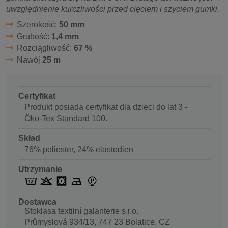
uwzględnienie kurczliwości przed cięciem i szyciem gumki.
Szerokość:
50 mm
Grubość:
1,4 mm
Rozciągliwość:
67 %
Nawój
25 m
Certyfikat
Produkt posiada certyfikat dla dzieci do lat 3 -
Öko-Tex Standard 100.
Skład
76% poliester, 24% elastodien
Utrzymanie
Dostawca
Stoklasa textilní galanterie s.r.o.
Průmyslová 934/13, 747 23 Bolatice, CZ