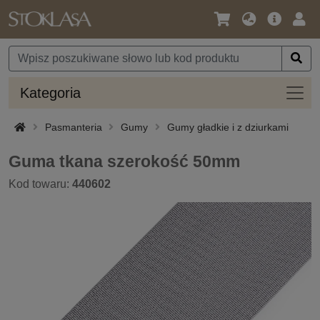
Język
Oferta
Zalo
/
główna
się
Waluta
Kateg
Kategoria
Pasmanteria
Gumy
Gumy gładkie i z dziurkami
Guma tkana szerokość 50mm
Kod towaru:
440602