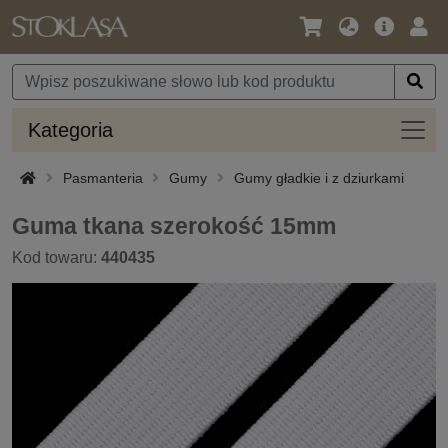
Język
Oferta
Zalo
/
główna
się
Waluta
Kateg
Kategoria
Pasmanteria
Gumy
Gumy gładkie i z dziurkami
Guma tkana szerokość 15mm
Kod towaru:
440435