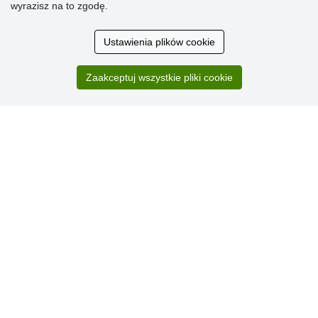
wyrazisz na to zgodę.
Ocena
klientów
Ustawienia plików cookie
Zakup przebiegł sprawnie. Jestem
Zaakceptuj wszystkie pliki cookie
zadowolona. Polecam.
SUPER!!!
Aktualnie 1804 recenzji
* Nie weryfikujemy opinii
© Stoklasa textilní galanterie s.r.o. 2026.