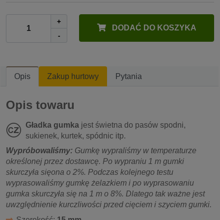
+
DODAĆ DO KOSZYKA
-
Opis
Zakup hurtowy
Pytania
Opis towaru
Gładka gumka
jest świetna do pasów spodni,
sukienek, kurtek, spódnic itp.
Wypróbowaliśmy:
Gumkę wypraliśmy w temperaturze
określonej przez dostawcę. Po wypraniu 1 m gumki
skurczyła sięona o 2%. Podczas kolejnego testu
wyprasowaliśmy gumkę żelazkiem i po wyprasowaniu
gumka skurczyła się na 1 m o 8%. Dlatego tak ważne jest
uwzględnienie kurczliwości przed cięciem i szyciem gumki.
Szerokość:
15 mm