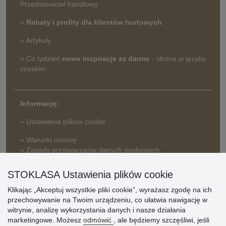
Przedstawiciel handlowy
»
Rabaty i profity dla klientów hurtowych
» Artykuły
» Co tydzień
nowe inspiracje za darmo
- strona w języku
czeskim
Informację:
» Ustawienia plików cookie
» Warunki umowy
» Zasady przetwarzania danych osobowych
» Sposób dostawy i płatności
STOKLASA Ustawienia plików cookie
» Reklamacje
Klikając „Akceptuj wszystkie pliki cookie”, wyrażasz zgodę na ich
» Dlaczego należy się zarejestrować?
przechowywanie na Twoim urządzeniu, co ułatwia nawigację w
» Najczęściej zadawane pytania
witrynie, analizę wykorzystania danych i nasze działania
marketingowe. Możesz
odmówić
, ale będziemy szczęśliwi, jeśli