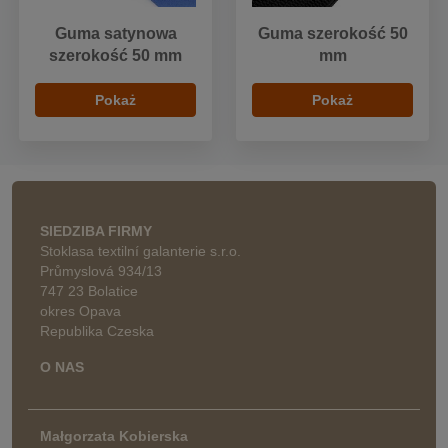
Guma satynowa
Guma szerokość 50
szerokość 50 mm
mm
Pokaż
Pokaż
SIEDZIBA FIRMY
Stoklasa textilní galanterie s.r.o.
Průmyslová 934/13
747 23 Bolatice
okres Opava
Republika Czeska
O NAS
Małgorzata Kobierska