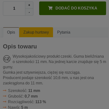
+
DODAĆ DO KOSZYKA
-
Opis
Zakup hurtowy
Pytania
Opis towaru
Wysokojakościowy produkt czeski. Guma bieliźniana
o szerokości 11 mm. Na jednej karcie znajduje się 5 m
gumy.
Gumka jest sztywniejsza, ciężej się rozciąga.
Producent podaje szerokość 10,6 mm, u nas jest ona
zaokrąglona do 11 mm.
Szerokość:
11 mm
Grubość:
0,7 mm
Rozciągliwość:
113 %
Nawój:
5 m