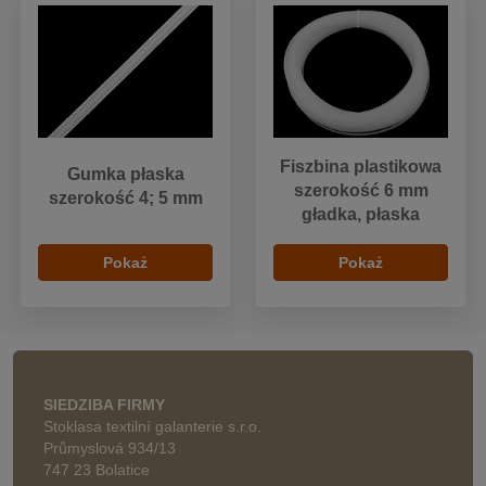
Fiszbina plastikowa
Gumka płaska
szerokość 6 mm
szerokość 4; 5 mm
gładka, płaska
Pokaż
Pokaż
SIEDZIBA FIRMY
Stoklasa textilní galanterie s.r.o.
Průmyslová 934/13
747 23 Bolatice