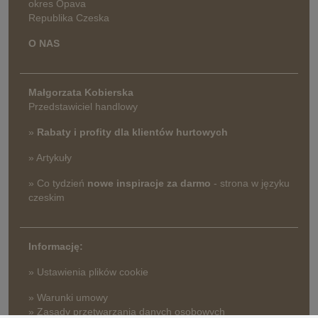
okres Opava
Republika Czeska
O NAS
Małgorzata Kobierska
Przedstawiciel handlowy
»
Rabaty i profity dla klientów hurtowych
» Artykuły
» Co tydzień
nowe inspiracje za darmo
- strona w języku
czeskim
Informację:
» Ustawienia plików cookie
» Warunki umowy
» Zasady przetwarzania danych osobowych