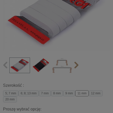
Szerokość :
5; 7 mm
6; 8; 13 mm
7 mm
8 mm
9 mm
11 mm
12 mm
20 mm
Proszę wybrać opcję: