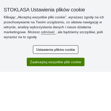
» Sposób dostawy i płatności
STOKLASA Ustawienia plików cookie
» Reklamacje
Klikając „Akceptuj wszystkie pliki cookie”, wyrażasz zgodę na ich
» Dlaczego należy się zarejestrować?
przechowywanie na Twoim urządzeniu, co ułatwia nawigację w
» Najczęściej zadawane pytania
witrynie, analizę wykorzystania danych i nasze działania
marketingowe. Możesz
odmówić
, ale będziemy szczęśliwi, jeśli
wyrazisz na to zgodę.
Ocena
klientów
Ustawienia plików cookie
Zakup przebiegł sprawnie. Jestem
Zaakceptuj wszystkie pliki cookie
zadowolona. Polecam.
SUPER!!!
Aktualnie 1804 recenzji
* Nie weryfikujemy opinii