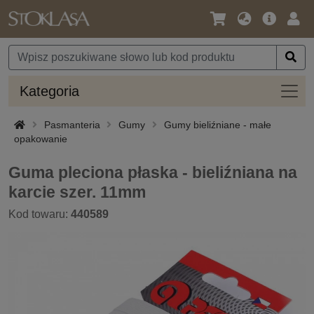
Język
Oferta
Zalo
/
główna
się
Waluta
Kateg
Kategoria
Pasmanteria
Gumy
Gumy bieliźniane - małe
opakowanie
Guma pleciona płaska - bieliźniana na
karcie szer. 11mm
Kod towaru:
440589