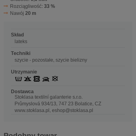
Rozciągliwość:
33 %
Nawój
20 m
Skład
lateks
Techniki
szycie - pozostałe, szycie bielizny
Utrzymanie
Dostawca
Stoklasa textilní galanterie s.r.o.
Průmyslová 934/13, 747 23 Bolatice, CZ
www.stoklasa.pl, eshop@stoklasa.pl
Podobny towar