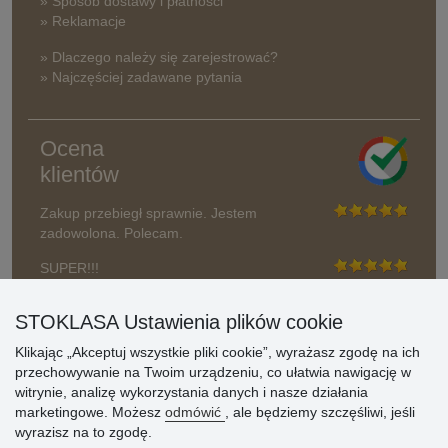
» Sposób dostawy i płatności
» Reklamacje
» Dlaczego należy się zarejestrować?
» Najczęściej zadawane pytania
Ocena
klientów
Zakup przebiegł sprawnie. Jestem
zadowolona. Polecam.
SUPER!!!
Aktualnie 1804 recenzji
STOKLASA Ustawienia plików cookie
* Nie weryfikujemy opinii
Klikając „Akceptuj wszystkie pliki cookie”, wyrażasz zgodę na ich
przechowywanie na Twoim urządzeniu, co ułatwia nawigację w
witrynie, analizę wykorzystania danych i nasze działania
marketingowe. Możesz
odmówić
, ale będziemy szczęśliwi, jeśli
wyrazisz na to zgodę.