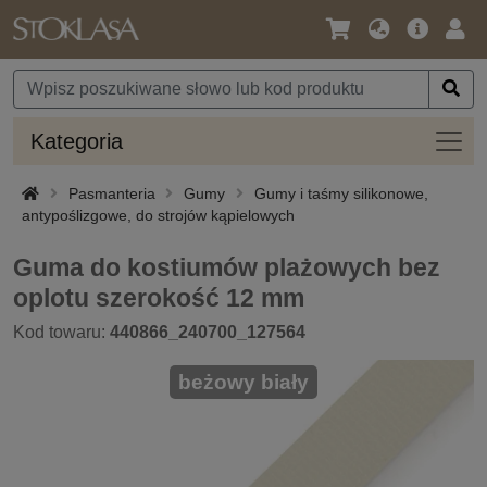
Język
Oferta
Zalo
/
główna
się
Waluta
Kateg
Kategoria
Pasmanteria
Gumy
Gumy i taśmy silikonowe,
antypoślizgowe, do strojów kąpielowych
Guma do kostiumów plażowych bez
oplotu szerokość 12 mm
Kod towaru:
440866_240700_127564
beżowy biały