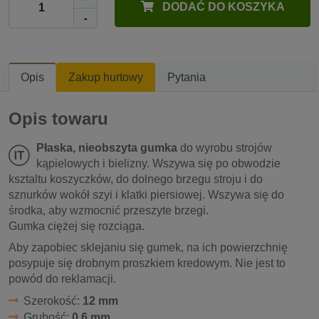
DODAĆ DO KOSZYKA
-
Opis
Zakup hurtowy
Pytania
Opis towaru
Płaska, nieobszyta gumka
do wyrobu strojów
kąpielowych i bielizny. Wszywa się po obwodzie
ksztaltu koszyczków, do dolnego brzegu stroju i do
sznurków wokół szyi i klatki piersiowej. Wszywa się do
środka, aby wzmocnić przeszyte brzegi.
Gumka ciężej się rozciąga.
Aby zapobiec sklejaniu się gumek, na ich powierzchnię
posypuje się drobnym proszkiem kredowym. Nie jest to
powód do reklamacji.
Szerokość:
12 mm
Grubość:
0,6 mm