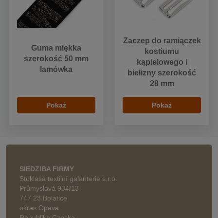
Zaczep do ramiączek
Guma miękka
kostiumu
szerokość 50 mm
kąpielowego i
lamówka
bielizny szerokość
28 mm
Pokaż
Pokaż
SIEDZIBA FIRMY
Stoklasa textilní galanterie s.r.o.
Průmyslová 934/13
747 23 Bolatice
okres Opava
Republika Czeska