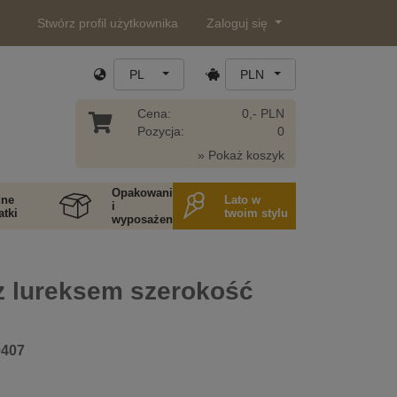
Stwórz profil użytkownika
Zaloguj się
PL
PLN
Cena:
0,- PLN
Pozycja:
0
» Pokaż koszyk
Opakowania
ne
Lato w
i
tki
twoim stylu
wyposażenie
z lureksem szerokość
0407