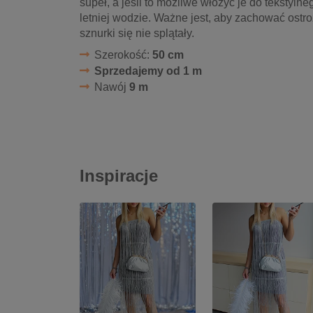
supeł, a jeśli to możliwe włożyć je do tekstyln
letniej wodzie. Ważne jest, aby zachować ost
sznurki się nie splątały.
Szerokość:
50 cm
Sprzedajemy od 1 m
Nawój
9 m
Inspiracje