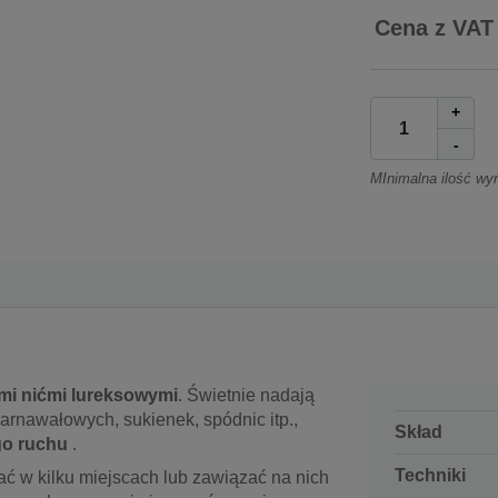
Cena z VAT
+
-
MInimalna ilość wy
mi nićmi lureksowymi
. Świetnie nadają
karnawałowych, sukienek, spódnic itp.,
Skład
go ruchu
.
Techniki
ć w kilku miejscach lub zawiązać na nich