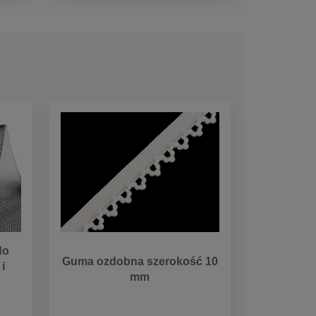
do
Guma ozdobna szerokość 10
i
mm