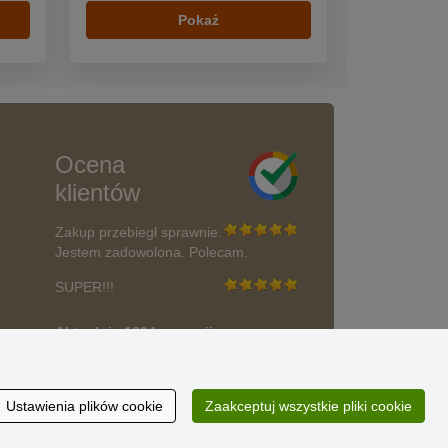
Pokaż
Ocena
klientów
Zakup przebiegł sprawnie.
Jestem zadowolona. Polecam.
SUPER!!!
Aktualnie 1804 recenzji
* Nie weryfikujemy opinii
wać?
Ustawienia plików cookie
Zaakceptuj wszystkie pliki cookie