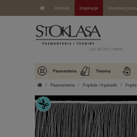
Artykuły
Inspiracje
Vouchery pod
… już 36 lat z nami
Pasmanteria
Tkaniny
Pasmanteria
Frędzle i frędzelki
Frędz