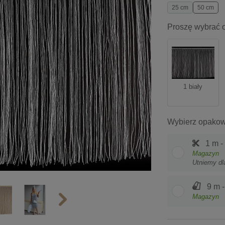
25 cm
50 cm
Proszę wybrać o
1 biały
Wybierz opakow
1 m -
Magazyn
Utniemy dl
9 m 
Magazyn