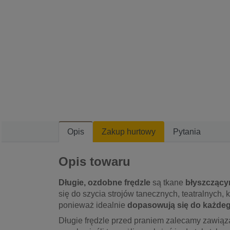
Opis
Zakup hurtowy
Pytania
Opis towaru
Długie, ozdobne frędzle
są tkane
błyszczący
się do szycia strojów tanecznych, teatralnych, 
ponieważ idealnie
dopasowują się do każde
Długie frędzle przed praniem zalecamy zawiąza