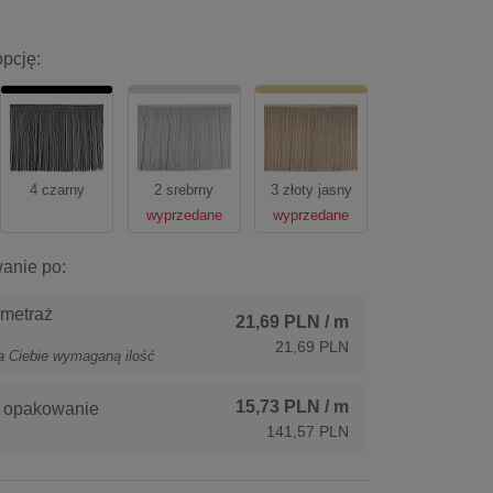
pcję:
4 czarny
2 srebrny
3 złoty jasny
wyprzedane
wyprzedane
anie po:
 metraż
21,69 PLN
/ m
21,69 PLN
a Ciebie wymaganą ilość
15,73 PLN
/ m
- opakowanie
141,57 PLN