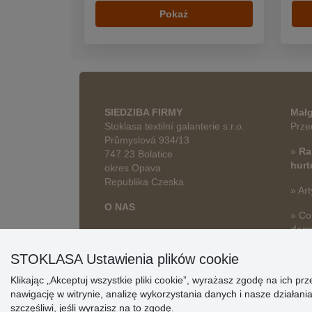
Pokaż
SIEDZIBA FIRMY
Małg
Stoklasa textilní galanterie s.r.o.
Prze
Průmyslová 934/13
»
Ra
747 23 Bolatice
hur
okres Opava
Republika Czeska
» Art
O NAS
» Co
dar
STOKLASA Ustawienia plików cookie
Klikając „Akceptuj wszystkie pliki cookie”, wyrażasz zgodę na ich 
nawigację w witrynie, analizę wykorzystania danych i nasze działa
szczęśliwi, jeśli wyrazisz na to zgodę.