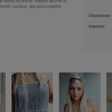
ego worka na pranie i wyprać ręcznie w
rożność i uważać, aby poszczególne
Utrzymanie
Importer