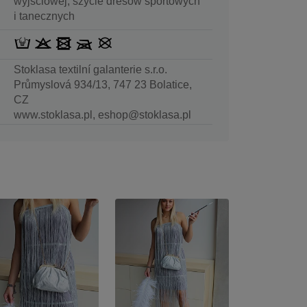
wyjściowej, szycie dresów sportowych
i tanecznych
Stoklasa textilní galanterie s.r.o.
Průmyslová 934/13, 747 23 Bolatice,
CZ
www.stoklasa.pl, eshop@stoklasa.pl