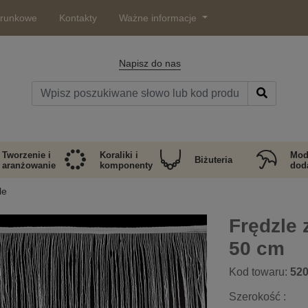
arunkowe
Kontakty
Ważne informacje
Napisz do nas
Tworzenie i
Koraliki i
Mod
Biżuteria
aranżowanie
komponenty
doda
le
Frędzle 
50 cm
Kod towaru:
52
Szerokość :