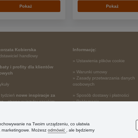
Pokaż
Pokaż
orzata Kobierska
Informację:
dstawiciel handlowy
» Ustawienia plików cookie
baty i profity dla klientów
» Warunki umowy
towych
» Zasady przetwarzania danych
ykuły
osobowych
 tydzień
nowe inspiracje za
» Sposób dostawy i płatności
mo
- strona w języku czeskim
» Reklamacje
» Dlaczego należy się zarejestro
» Najczęściej zadawane pytania
przechowywanie na Twoim urządzeniu, co ułatwia
nia marketingowe. Możesz
odmówić
, ale będziemy