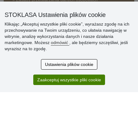
» Sposób dostawy i płatności
STOKLASA Ustawienia plików cookie
» Reklamacje
Klikając „Akceptuj wszystkie pliki cookie”, wyrażasz zgodę na ich
» Dlaczego należy się zarejestrować?
przechowywanie na Twoim urządzeniu, co ułatwia nawigację w
» Najczęściej zadawane pytania
witrynie, analizę wykorzystania danych i nasze działania
marketingowe. Możesz
odmówić
, ale będziemy szczęśliwi, jeśli
wyrazisz na to zgodę.
Ocena
klientów
Ustawienia plików cookie
Zakup przebiegł sprawnie. Jestem
Zaakceptuj wszystkie pliki cookie
zadowolona. Polecam.
SUPER!!!
Aktualnie 1804 recenzji
* Nie weryfikujemy opinii