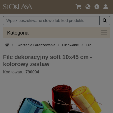
Język
Oferta
Zalo
/
główna
się
Waluta
Kateg
Kategoria
Tworzenie i aranżowanie
Filcowanie
Filc
Filc dekoracyjny soft 10x45 cm -
kolorowy zestaw
Kod towaru:
790094