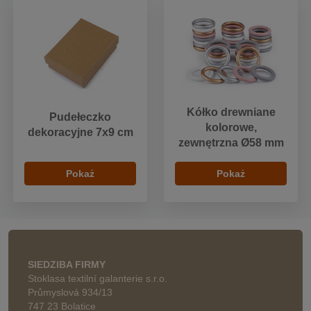
Kółko drewniane
Pudełeczko
kolorowe,
dekoracyjne 7x9 cm
zewnętrzna Ø58 mm
Pokaż
Pokaż
SIEDZIBA FIRMY
Stoklasa textilní galanterie s.r.o.
Průmyslová 934/13
747 23 Bolatice