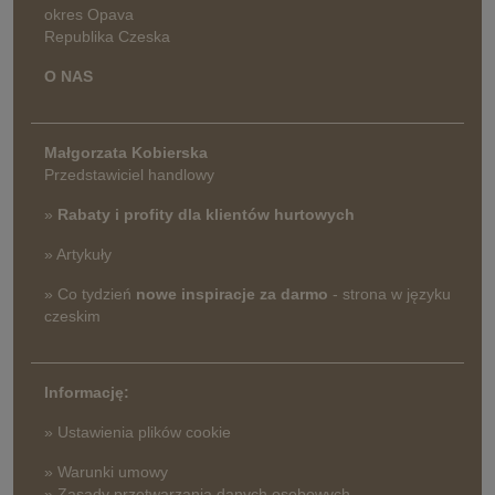
okres Opava
Republika Czeska
O NAS
Małgorzata Kobierska
Przedstawiciel handlowy
»
Rabaty i profity dla klientów hurtowych
» Artykuły
» Co tydzień
nowe inspiracje za darmo
- strona w języku
czeskim
Informację:
» Ustawienia plików cookie
» Warunki umowy
» Zasady przetwarzania danych osobowych