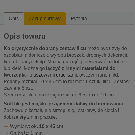
Opis
Zakup hurtowy
Pytania
Opis towaru
Kolorystycznie dobrany zestaw filcu
może być użyty do
ozdabiania doniczek, wyrobu broszek, drobnych dekoracji,
figurek, pacynek itp. Można go ciąć, przeszywać ozdobnie
lub kleić. Można go
łączyć z innymi materiałami do
tworzenia
-
pluszowymi drucikami
, owczym runem itd.
Podany rozmiar 10 x 45 cm to rozmiar 1 sztuki filcu. Zestaw
zawiera 5 szt.
Szerokość filcu może się różnić od 9,5 cm do 10 cm.
Soft filc jest miękki, przyjemny i łatwy do formowania
.
Zachowuje kształt, nie strzępi się, jest łatwy do cięcia i
dobrze się z nim pracuje.
Wymiary:
ok. 10 x 45 cm
Grubość:
1 mm