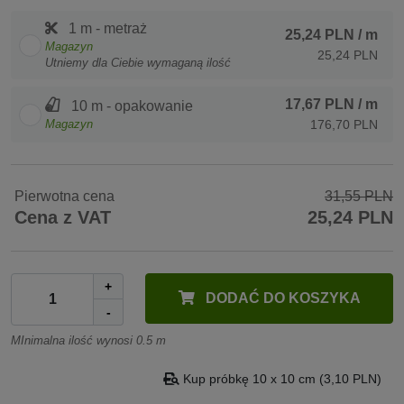
1 m - metraż
25,24 PLN
/ m
Magazyn
25,24 PLN
Utniemy dla Ciebie wymaganą ilość
17,67 PLN
/ m
10 m - opakowanie
Magazyn
176,70 PLN
Pierwotna cena
31,55 PLN
Cena z VAT
25,24 PLN
+
DODAĆ DO KOSZYKA
-
MInimalna ilość wynosi 0.5 m
Kup próbkę 10 x 10 cm (3,10 PLN)