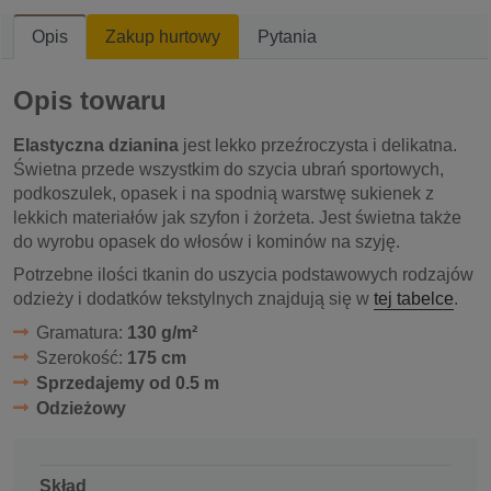
Opis
Zakup hurtowy
Pytania
Opis towaru
Elastyczna dzianina
jest lekko przeźroczysta i delikatna.
Świetna przede wszystkim do szycia ubrań sportowych,
podkoszulek, opasek i na spodnią warstwę sukienek z
lekkich materiałów jak szyfon i żorżeta. Jest świetna także
do wyrobu opasek do włosów i kominów na szyję.
Potrzebne ilości tkanin do uszycia podstawowych rodzajów
odzieży i dodatków tekstylnych znajdują się w
tej tabelce
.
Gramatura:
130 g/m²
Szerokość:
175 cm
Sprzedajemy od 0.5 m
Odzieżowy
Skład