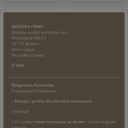
SIEDZIBA FIRMY
Stoklasa textilní galanterie s.r.o.
Průmyslová 934/13
747 23 Bolatice
okres Opava
Republika Czeska
O NAS
Małgorzata Kobierska
Przedstawiciel handlowy
»
Rabaty i profity dla klientów hurtowych
» Artykuły
» Co tydzień
nowe inspiracje za darmo
- strona w języku
czeskim