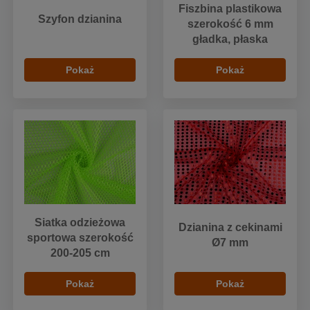
Fiszbina plastikowa
Szyfon dzianina
szerokość 6 mm
gładka, płaska
Pokaż
Pokaż
Siatka odzieżowa
Dzianina z cekinami
sportowa szerokość
Ø7 mm
200-205 cm
Pokaż
Pokaż