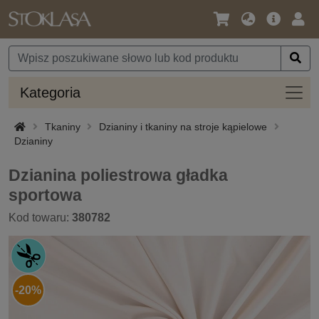
Język
Oferta
Zalo
/
główna
się
Waluta
Kateg
Kategoria
Tkaniny
Dzianiny i tkaniny na stroje kąpielowe
Dzianiny
Dzianina poliestrowa gładka
sportowa
Kod towaru:
380782
-20%