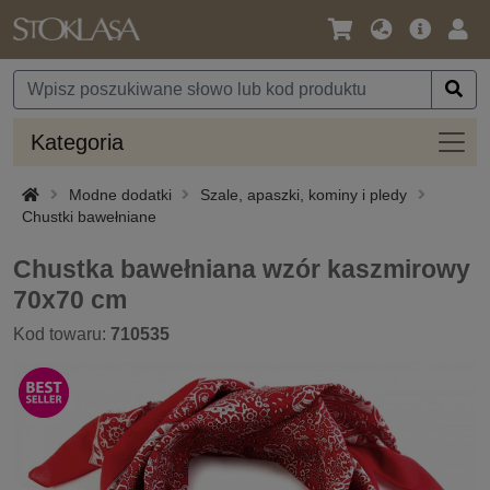
Język
Oferta
Zalo
/
główna
się
Waluta
Kateg
Kategoria
Modne dodatki
Szale, apaszki, kominy i pledy
Chustki bawełniane
Chustka bawełniana wzór kaszmirowy
70x70 cm
Kod towaru:
710535