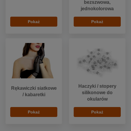
bezszwowa,
jednokolorowa
Pokaż
Pokaż
Haczyki / stopery
Rękawiczki siatkowe
silikonowe do
/ kabaretki
okularów
Pokaż
Pokaż