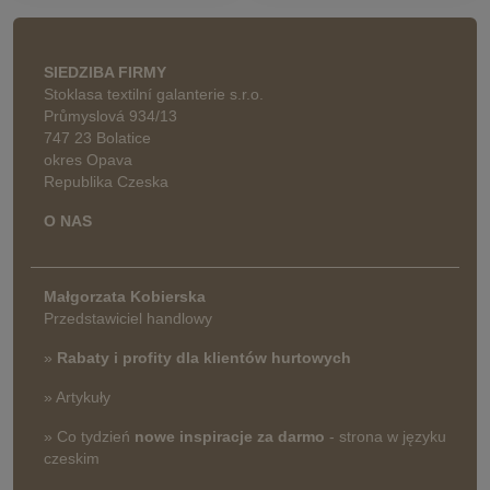
SIEDZIBA FIRMY
Stoklasa textilní galanterie s.r.o.
Průmyslová 934/13
747 23 Bolatice
okres Opava
Republika Czeska
O NAS
Małgorzata Kobierska
Przedstawiciel handlowy
»
Rabaty i profity dla klientów hurtowych
» Artykuły
» Co tydzień
nowe inspiracje za darmo
- strona w języku
czeskim