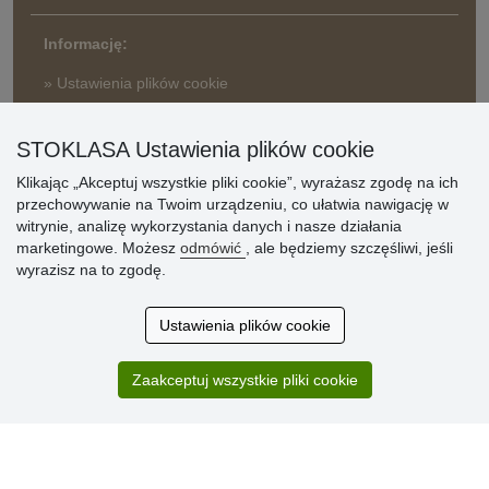
Informację:
» Ustawienia plików cookie
» Warunki umowy
» Zasady przetwarzania danych osobowych
STOKLASA Ustawienia plików cookie
Klikając „Akceptuj wszystkie pliki cookie”, wyrażasz zgodę na ich
» Sposób dostawy i płatności
przechowywanie na Twoim urządzeniu, co ułatwia nawigację w
» Reklamacje
witrynie, analizę wykorzystania danych i nasze działania
» Dlaczego należy się zarejestrować?
marketingowe. Możesz
odmówić
, ale będziemy szczęśliwi, jeśli
» Najczęściej zadawane pytania
wyrazisz na to zgodę.
Ustawienia plików cookie
Ocena
klientów
Zaakceptuj wszystkie pliki cookie
Zakup przebiegł sprawnie. Jestem
zadowolona. Polecam.
SUPER!!!