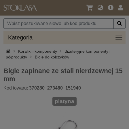
Język
Oferta
Zalo
/
główna
się
Waluta
Kateg
Kategoria
Koraliki i komponenty
Biżuteryjne komponenty i
półprodukty
Bigle do kolczyków
Bigle zapinane ze stali nierdzewnej 15
mm
Kod towaru:
370280_273480_151940
platyna