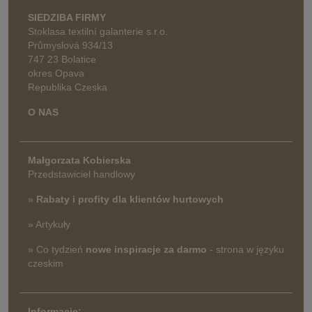
SIEDZIBA FIRMY
Stoklasa textilní galanterie s.r.o.
Průmyslová 934/13
747 23 Bolatice
okres Opava
Republika Czeska
O NAS
Małgorzata Kobierska
Przedstawiciel handlowy
»
Rabaty i profity dla klientów hurtowych
» Artykuły
» Co tydzień
nowe inspiracje za darmo
- strona w języku
czeskim
Informację: