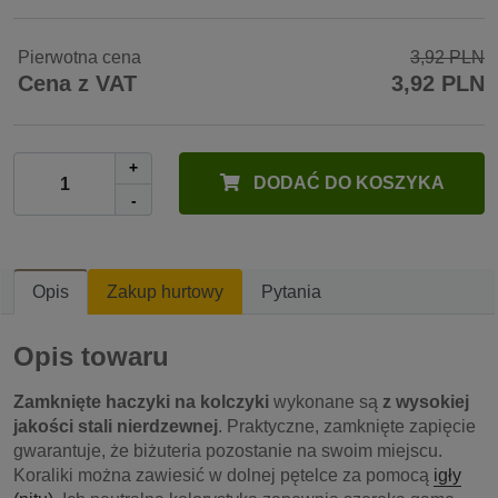
Pierwotna cena
3,92 PLN
Cena z VAT
3,92 PLN
+
DODAĆ DO KOSZYKA
-
Opis
Zakup hurtowy
Pytania
Opis towaru
Zamknięte haczyki na kolczyki
wykonane są
z wysokiej
jakości stali nierdzewnej
. Praktyczne, zamknięte zapięcie
gwarantuje, że biżuteria pozostanie na swoim miejscu.
Koraliki można zawiesić w dolnej pętelce za pomocą
igły