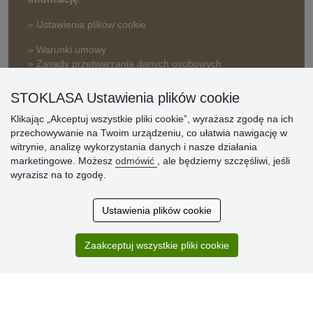
» Ustawienia plików cookie
» Warunki umowy
» Zasady przetwarzania danych osobowych
» Sposób dostawy i płatności
STOKLASA Ustawienia plików cookie
» Reklamacje
Klikając „Akceptuj wszystkie pliki cookie”, wyrażasz zgodę na ich
» Dlaczego należy się zarejestrować?
przechowywanie na Twoim urządzeniu, co ułatwia nawigację w
» Najczęściej zadawane pytania
witrynie, analizę wykorzystania danych i nasze działania
marketingowe. Możesz
odmówić
, ale będziemy szczęśliwi, jeśli
wyrazisz na to zgodę.
Ocena
klientów
Ustawienia plików cookie
Zakup przebiegł sprawnie. Jestem
Zaakceptuj wszystkie pliki cookie
zadowolona. Polecam.
SUPER!!!
Aktualnie 1804 recenzji