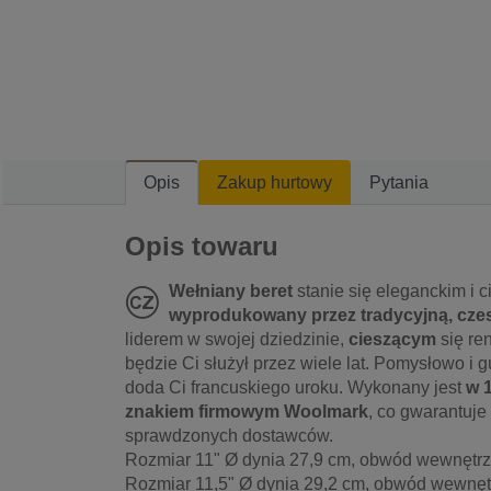
Opis
Zakup hurtowy
Pytania
Opis towaru
Wełniany beret
stanie się eleganckim i 
wyprodukowany przez tradycyjną, cze
liderem w swojej dziedzinie,
cieszącym
się re
będzie Ci służył przez wiele lat. Pomysłowo i 
doda Ci francuskiego uroku. Wykonany jest
w 
znakiem firmowym Woolmark
, co gwarantuje
sprawdzonych dostawców.
Rozmiar 11" Ø dynia 27,9 cm, obwód wewnętrz
Rozmiar 11,5" Ø dynia 29,2 cm, obwód wewnętr