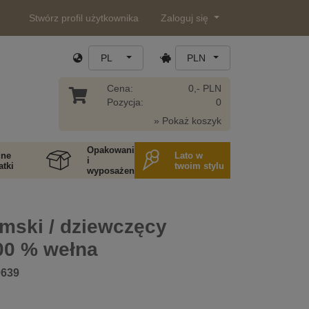
Stwórz profil użytkownika
Zaloguj się
PL
PLN
Cena:
0,- PLN
Pozycja:
0
» Pokaż koszyk
Opakowania
ne
Lato w
i
tki
twoim stylu
wyposażenie
mski / dziewczęcy
00 % wełna
0639