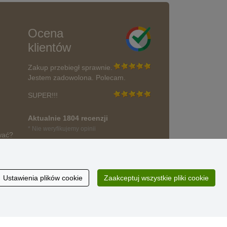
Ocena
klientów
Zakup przebiegł sprawnie.
Jestem zadowolona. Polecam.
SUPER!!!
Aktualnie 1804 recenzji
* Nie weryfikujemy opinii
wać?
Ustawienia plików cookie
Zaakceptuj wszystkie pliki cookie