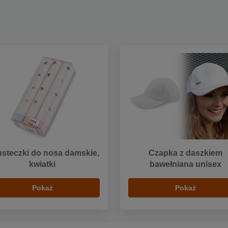
steczki do nosa damskie,
Czapka z daszkiem
kwiatki
bawełniana unisex
Pokaż
Pokaż