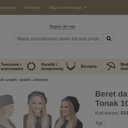
arunkowe
Kontakty
Ważne informacje
Napisz do nas
Tworzenie i
Koraliki i
Mod
Biżuteria
aranżowanie
komponenty
doda
e czapki, opaski i zestawy
Beret da
Tonak 1
Kod towaru:
81
Typ :