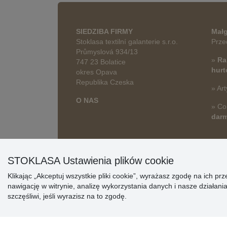
SIEDZIBA FIRMY
Małg
Stoklasa textilní galanterie s.r.o.
Prze
Průmyslová 934/13
»
Ra
747 23 Bolatice
hur
okres Opava
Republika Czeska
» Art
O NAS
» Co
dar
STOKLASA Ustawienia plików cookie
Klikając „Akceptuj wszystkie pliki cookie”, wyrażasz zgodę na ich 
nawigację w witrynie, analizę wykorzystania danych i nasze działa
szczęśliwi, jeśli wyrazisz na to zgodę.