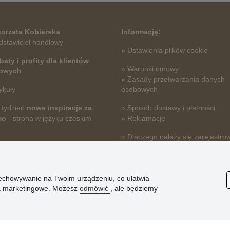
orzata Kobierska
Informację:
dstawiciel handlowy
» Ustawienia plików cookie
baty i profity dla klientów
» Warunki umowy
towych
» Zasady przetwarzania danych
ykuły
osobowych
 tydzień
nowe inspiracje za
» Sposób dostawy i płatności
mo
- strona w języku czeskim
» Reklamacje
» Dlaczego należy się zarejestro
» Najczęściej zadawane pytania
przechowywanie na Twoim urządzeniu, co ułatwia
nia marketingowe. Możesz
odmówić
, ale będziemy
© Stoklasa textilní galanterie s.r.o. 2026.