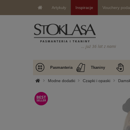
Artykuły
Inspiracje
Vouchery pod
… już 36 lat z nami
Pasmanteria
Tkaniny
Modne dodatki
Czapki i opaski
Damski