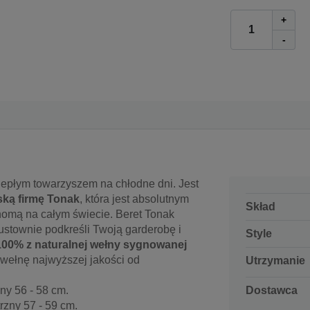
+
-
ciepłym towarzyszem na chłodne dni. Jest
ską firmę Tonak
, która jest absolutnym
Skład
nomą na całym świecie. Beret Tonak
gustownie podkreśli Twoją garderobę i
Style
100% z naturalnej wełny sygnowanej
 wełnę najwyższej jakości od
Utrzymanie
Dostawca
ny 56 - 58 cm.
zny 57 - 59 cm.