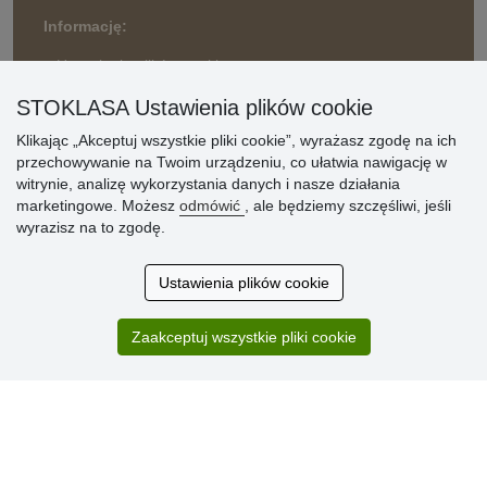
Informację:
» Ustawienia plików cookie
STOKLASA Ustawienia plików cookie
» Warunki umowy
» Zasady przetwarzania danych osobowych
Klikając „Akceptuj wszystkie pliki cookie”, wyrażasz zgodę na ich
przechowywanie na Twoim urządzeniu, co ułatwia nawigację w
» Sposób dostawy i płatności
witrynie, analizę wykorzystania danych i nasze działania
» Reklamacje
marketingowe. Możesz
odmówić
, ale będziemy szczęśliwi, jeśli
» Dlaczego należy się zarejestrować?
wyrazisz na to zgodę.
» Najczęściej zadawane pytania
Ustawienia plików cookie
Ocena
Zaakceptuj wszystkie pliki cookie
klientów
Zakup przebiegł sprawnie. Jestem
zadowolona. Polecam.
SUPER!!!