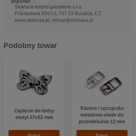
Importer
Stoklasa textilní galanterie s.r.o.
Průmyslová 934/13, 747 23 Bolatice, CZ
www.stoklasa.pl, eshop@stoklasa.pl
Podobny towar
Klamra / sprzączka
Zapięcie do torby
metalowa otwór do
motyl 37x52 mm
przewlekania 12 mm
Pokaż
Pokaż