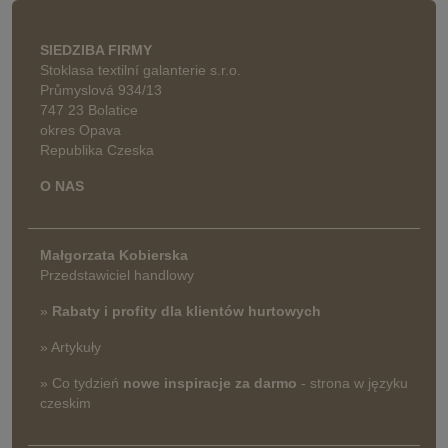
SIEDZIBA FIRMY
Stoklasa textilní galanterie s.r.o.
Průmyslová 934/13
747 23 Bolatice
okres Opava
Republika Czeska
O NAS
Małgorzata Kobierska
Przedstawiciel handlowy
»
Rabaty i profity dla klientów hurtowych
» Artykuły
» Co tydzień
nowe inspiracje za darmo
- strona w języku
czeskim