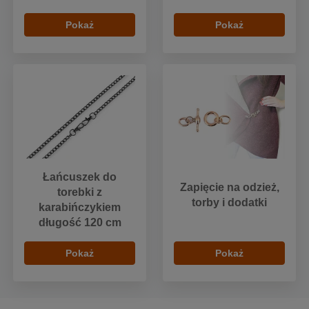
Pokaż
Pokaż
Łańcuszek do
Zapięcie na odzież,
torebki z
torby i dodatki
karabińczykiem
długość 120 cm
Pokaż
Pokaż