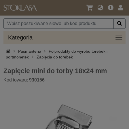
Język
Oferta
Zalo
/
główna
się
Waluta
Kateg
Kategoria
Pasmanteria
Półprodukty do wyrobu torebek i
portmonetek
Zapięcia do torebek
Zapięcie mini do torby 18x24 mm
Kod towaru:
930156