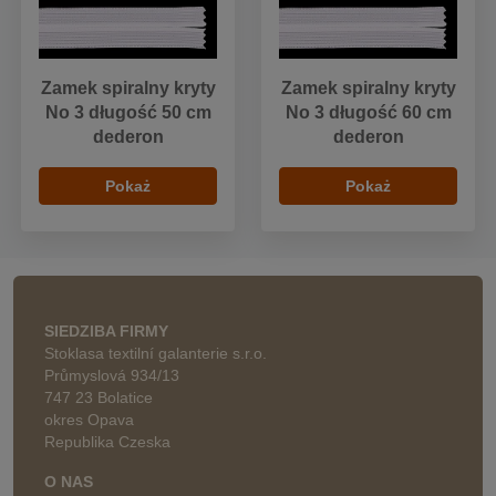
Zamek spiralny kryty
Zamek spiralny kryty
No 3 długość 50 cm
No 3 długość 60 cm
dederon
dederon
Pokaż
Pokaż
SIEDZIBA FIRMY
Stoklasa textilní galanterie s.r.o.
Průmyslová 934/13
747 23 Bolatice
okres Opava
Republika Czeska
O NAS