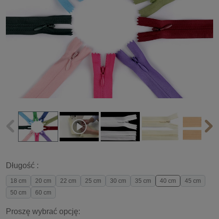
Długość :
18 cm
20 cm
22 cm
25 cm
30 cm
35 cm
40 cm
45 cm
50 cm
60 cm
Proszę wybrać opcję: