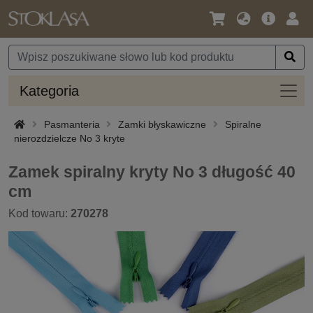
Język
Oferta
Zalo
/
główna
się
Waluta
Kateg
Kategoria
Pasmanteria
Zamki błyskawiczne
Spiralne
nierozdzielcze No 3 kryte
Zamek spiralny kryty No 3 długość 40
cm
Kod towaru:
270278