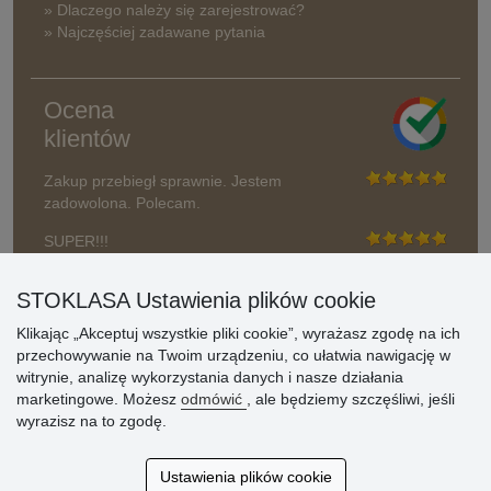
» Dlaczego należy się zarejestrować?
» Najczęściej zadawane pytania
Ocena
klientów
Zakup przebiegł sprawnie. Jestem
zadowolona. Polecam.
SUPER!!!
Aktualnie 1804 recenzji
STOKLASA Ustawienia plików cookie
* Nie weryfikujemy opinii
Klikając „Akceptuj wszystkie pliki cookie”, wyrażasz zgodę na ich
przechowywanie na Twoim urządzeniu, co ułatwia nawigację w
witrynie, analizę wykorzystania danych i nasze działania
marketingowe. Możesz
odmówić
, ale będziemy szczęśliwi, jeśli
wyrazisz na to zgodę.
Ustawienia plików cookie