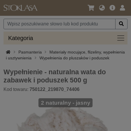
Język
Oferta
Zalo
/
główna
się
Waluta
Kateg
Kategoria
Pasmanteria
Materiały mocujące, flizeliny, wypełnienia
i usztywnienia
Wypełnienia do pluszaków i poduszek
Wypełnienie - naturalna wata do
zabawek i poduszek 500 g
Kod towaru:
750122_219870_74406
2 naturalny - jasny