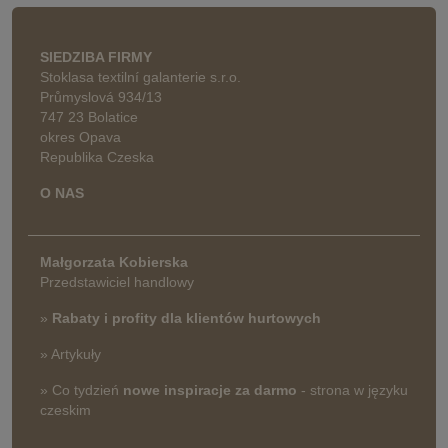
SIEDZIBA FIRMY
Stoklasa textilní galanterie s.r.o.
Průmyslová 934/13
747 23 Bolatice
okres Opava
Republika Czeska
O NAS
Małgorzata Kobierska
Przedstawiciel handlowy
»
Rabaty i profity dla klientów hurtowych
» Artykuły
» Co tydzień
nowe inspiracje za darmo
- strona w języku
czeskim