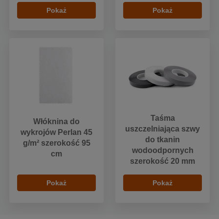
Pokaż
Pokaż
Taśma
Włóknina do
uszczelniająca szwy
wykrojów Perlan 45
do tkanin
g/m² szerokość 95
wodoodpornych
cm
szerokość 20 mm
Pokaż
Pokaż