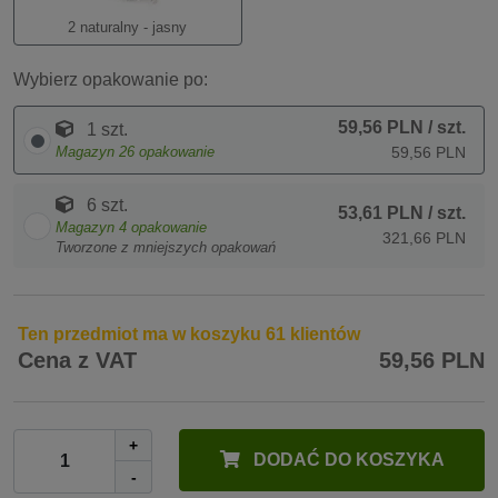
2 naturalny - jasny
Wybierz opakowanie po:
59,56 PLN
/ szt.
1 szt.
Magazyn
26
opakowanie
59,56 PLN
6 szt.
53,61 PLN
/ szt.
Magazyn
4
opakowanie
321,66 PLN
Tworzone z mniejszych opakowań
Ten przedmiot ma w koszyku 61 klientów
Cena z VAT
59,56 PLN
+
DODAĆ DO KOSZYKA
-