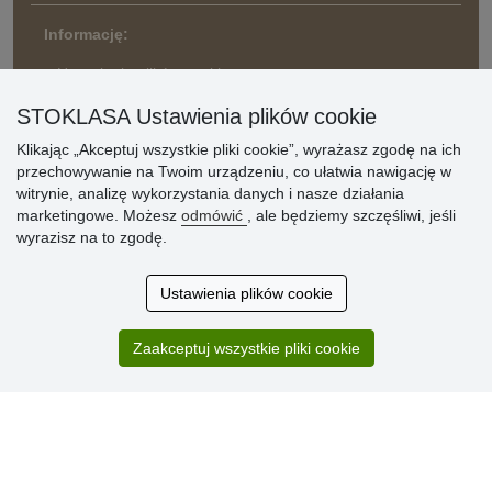
Informację:
» Ustawienia plików cookie
STOKLASA Ustawienia plików cookie
» Warunki umowy
» Zasady przetwarzania danych osobowych
Klikając „Akceptuj wszystkie pliki cookie”, wyrażasz zgodę na ich
przechowywanie na Twoim urządzeniu, co ułatwia nawigację w
» Sposób dostawy i płatności
witrynie, analizę wykorzystania danych i nasze działania
» Reklamacje
marketingowe. Możesz
odmówić
, ale będziemy szczęśliwi, jeśli
» Dlaczego należy się zarejestrować?
wyrazisz na to zgodę.
» Najczęściej zadawane pytania
Ustawienia plików cookie
Ocena
Zaakceptuj wszystkie pliki cookie
klientów
Zakup przebiegł sprawnie. Jestem
zadowolona. Polecam.
SUPER!!!