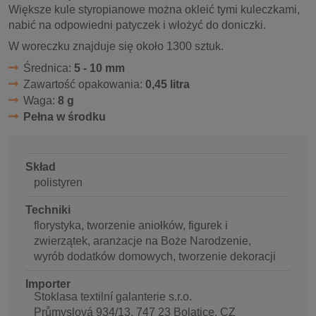
Większe kule styropianowe można okleić tymi kuleczkami,
nabić na odpowiedni patyczek i włożyć do doniczki.
W woreczku znajduje się około 1300 sztuk.
Średnica:
5 - 10 mm
Zawartość opakowania:
0,45 litra
Waga:
8 g
Pełna w środku
Skład
polistyren
Techniki
florystyka, tworzenie aniołków, figurek i
zwierzątek, aranżacje na Boże Narodzenie,
wyrób dodatków domowych, tworzenie dekoracji
Importer
Stoklasa textilní galanterie s.r.o.
Průmyslová 934/13, 747 23 Bolatice, CZ