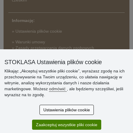
Informację:
» Ustawienia plików cookie
» Warunki umowy
» Zasady przetwarzania danych osobowych
» Sposób dostawy i płatności
STOKLASA Ustawienia plików cookie
» Reklamacje
Klikając „Akceptuj wszystkie pliki cookie”, wyrażasz zgodę na ich
» Dlaczego należy się zarejestrować?
przechowywanie na Twoim urządzeniu, co ułatwia nawigację w
» Najczęściej zadawane pytania
witrynie, analizę wykorzystania danych i nasze działania
marketingowe. Możesz
odmówić
, ale będziemy szczęśliwi, jeśli
wyrazisz na to zgodę.
Ocena
klientów
Ustawienia plików cookie
Zakup przebiegł sprawnie. Jestem
Zaakceptuj wszystkie pliki cookie
zadowolona. Polecam.