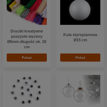
Druciki kreatywne
Kula styropianowa
puszyste wyciory
Ø15 cm
Ø6mm długość ok. 30
cm
Pokaż
Pokaż