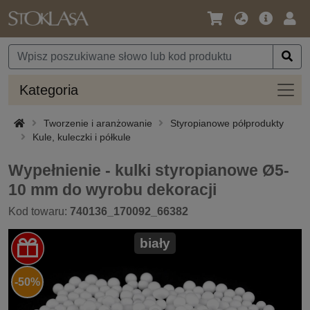
Język
Oferta
Zalo
/
główna
się
Waluta
Kateg
Kategoria
Tworzenie i aranżowanie
Styropianowe półprodukty
Kule, kuleczki i półkule
Wypełnienie - kulki styropianowe Ø5-
10 mm do wyrobu dekoracji
Kod towaru:
740136_170092_66382
biały
-50%