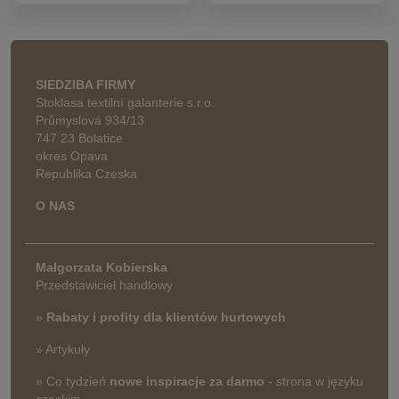
SIEDZIBA FIRMY
Stoklasa textilní galanterie s.r.o.
Průmyslová 934/13
747 23 Bolatice
okres Opava
Republika Czeska
O NAS
Małgorzata Kobierska
Przedstawiciel handlowy
»
Rabaty i profity dla klientów hurtowych
» Artykuły
» Co tydzień
nowe inspiracje za darmo
- strona w języku
czeskim