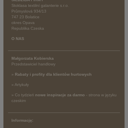
Stoklasa textilní galanterie s.r.o.
Průmyslová 934/13
747 23 Bolatice
okres Opava
Republika Czeska
O NAS
Małgorzata Kobierska
Przedstawiciel handlowy
»
Rabaty i profity dla klientów hurtowych
» Artykuły
» Co tydzień
nowe inspiracje za darmo
- strona w języku
czeskim
Informację: