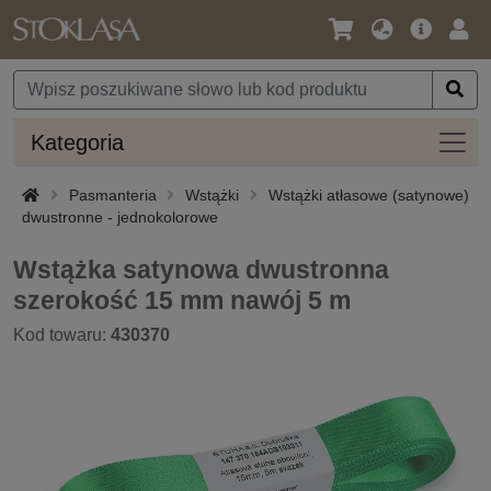
Język
Oferta
Zalo
/
główna
się
Waluta
Kateg
Kategoria
Pasmanteria
Wstążki
Wstążki atłasowe (satynowe)
dwustronne - jednokolorowe
Wstążka satynowa dwustronna
szerokość 15 mm nawój 5 m
Kod towaru:
430370