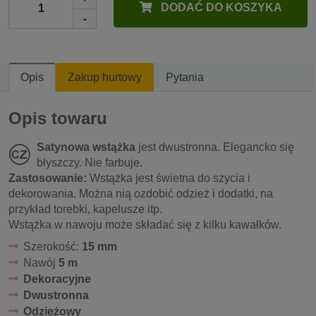
DODAĆ DO KOSZYKA
-
Opis
Zakup hurtowy
Pytania
Opis towaru
Satynowa wstążka
jest dwustronna. Elegancko się
błyszczy. Nie farbuje.
Zastosowanie:
Wstążka jest świetna do szycia i
dekorowania. Można nią ozdobić odzież i dodatki, na
przykład torebki, kapelusze itp.
Wstążka w nawoju może składać się z kilku kawałków.
Szerokość:
15 mm
Nawój
5 m
Dekoracyjne
Dwustronna
Odzieżowy