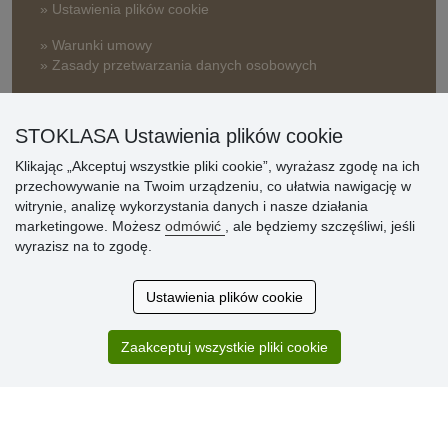
» Ustawienia plików cookie
» Warunki umowy
» Zasady przetwarzania danych osobowych
» Sposób dostawy i płatności
» Reklamacje
STOKLASA Ustawienia plików cookie
» Dlaczego należy się zarejestrować?
Klikając „Akceptuj wszystkie pliki cookie”, wyrażasz zgodę na ich
» Najczęściej zadawane pytania
przechowywanie na Twoim urządzeniu, co ułatwia nawigację w
witrynie, analizę wykorzystania danych i nasze działania
marketingowe. Możesz
odmówić
, ale będziemy szczęśliwi, jeśli
Ocena
wyrazisz na to zgodę.
klientów
Ustawienia plików cookie
Zakup przebiegł sprawnie. Jestem
zadowolona. Polecam.
Zaakceptuj wszystkie pliki cookie
SUPER!!!
Aktualnie 1804 recenzji
* Nie weryfikujemy opinii