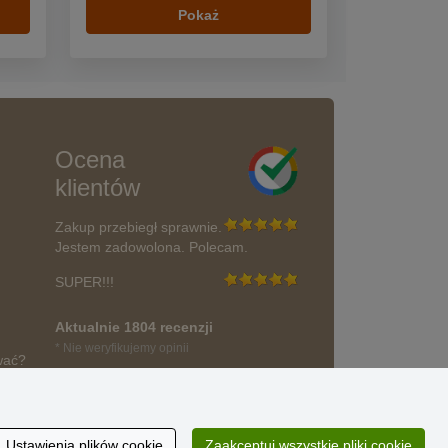
Pokaż
Ocena
klientów
Zakup przebiegł sprawnie.
Jestem zadowolona. Polecam.
SUPER!!!
Aktualnie 1804 recenzji
* Nie weryfikujemy opinii
wać?
Ustawienia plików cookie
Zaakceptuj wszystkie pliki cookie