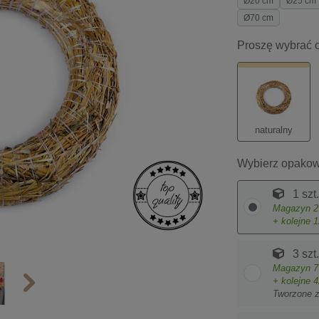
Ø20 cm
Ø25 cm
Ø70 cm
Proszę wybrać o
naturalny
Wybierz opakow
1 szt.
Magazyn
2
+ kolejne
1
3 szt.
Magazyn
7
+ kolejne
4
Tworzone 