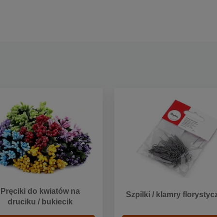
Pręciki do kwiatów na
Szpilki / klamry florysty
druciku / bukiecik