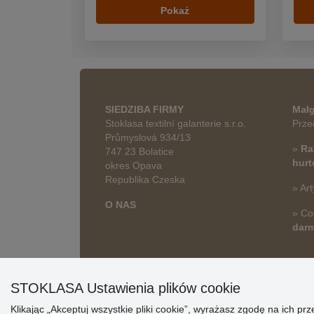
Pokaż
SIEDZIBA FIRMY
Małg
Stoklasa textilní galanterie s.r.o.
Prze
Průmyslová 934/13
»
Ra
747 23 Bolatice
hur
okres Opava
Republika Czeska
» Art
O NAS
» Co
dar
STOKLASA Ustawienia plików cookie
Klikając „Akceptuj wszystkie pliki cookie”, wyrażasz zgodę na ich 