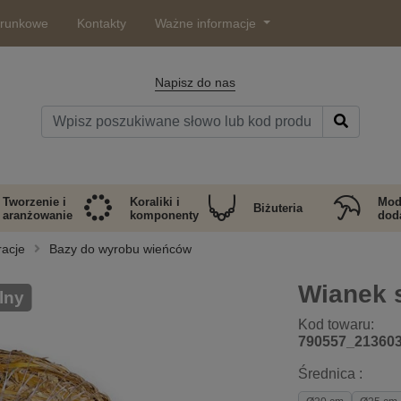
arunkowe
Kontakty
Ważne informacje
Napisz do nas
Tworzenie i
Koraliki i
Mod
Biżuteria
aranżowanie
komponenty
doda
racje
Bazy do wyrobu wieńców
Wianek 
lny
Kod towaru:
790557_21360
Średnica :