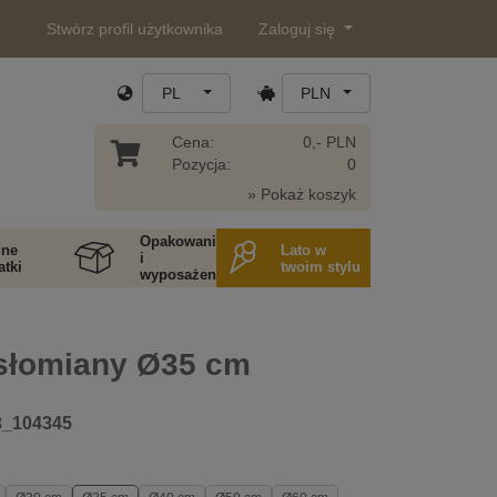
Stwórz profil użytkownika
Zaloguj się
PL
PLN
Cena:
0,- PLN
Pozycja:
0
» Pokaż koszyk
Opakowania
ne
Lato w
i
tki
twoim stylu
wyposażenie
słomiany Ø35 cm
3_104345