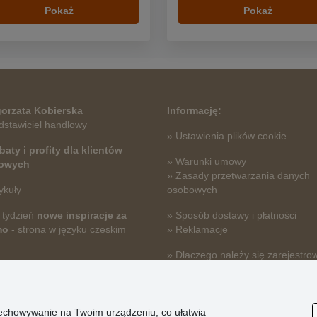
Pokaż
Pokaż
orzata Kobierska
Informację:
dstawiciel handlowy
» Ustawienia plików cookie
baty i profity dla klientów
» Warunki umowy
towych
» Zasady przetwarzania danych
ykuły
osobowych
 tydzień
nowe inspiracje za
» Sposób dostawy i płatności
mo
- strona w języku czeskim
» Reklamacje
» Dlaczego należy się zarejestro
» Najczęściej zadawane pytania
przechowywanie na Twoim urządzeniu, co ułatwia