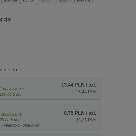
Ø30 cm
Ø35 cm
Ø40 cm
Ø50 cm
Ø60 cm
pcję:
anie po:
13,44 PLN
/ szt.
1
opakowanie
13,44 PLN
260
do 5 dni
8,75 PLN
/ szt.
opakowanie
20
do 5 dni
26,25 PLN
z mniejszych opakowań