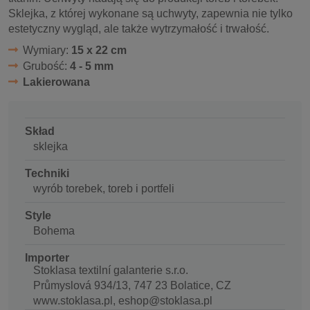
Sklejka, z której wykonane są uchwyty, zapewnia nie tylko
estetyczny wygląd, ale także wytrzymałość i trwałość.
Wymiary:
15 x 22 cm
Grubość:
4 - 5 mm
Lakierowana
Skład
sklejka
Techniki
wyrób torebek, toreb i portfeli
Style
Bohema
Importer
Stoklasa textilní galanterie s.r.o.
Průmyslová 934/13, 747 23 Bolatice, CZ
www.stoklasa.pl, eshop@stoklasa.pl