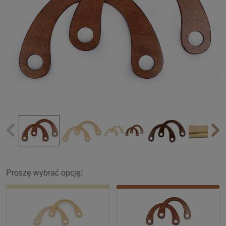
Proszę wybrać opcję: