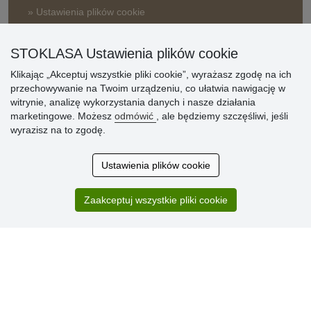
» Ustawienia plików cookie
» Warunki umowy
» Zasady przetwarzania danych osobowych
STOKLASA Ustawienia plików cookie
Klikając „Akceptuj wszystkie pliki cookie”, wyrażasz zgodę na ich
» Sposób dostawy i płatności
przechowywanie na Twoim urządzeniu, co ułatwia nawigację w
» Reklamacje
witrynie, analizę wykorzystania danych i nasze działania
» Dlaczego należy się zarejestrować?
marketingowe. Możesz
odmówić
, ale będziemy szczęśliwi, jeśli
» Najczęściej zadawane pytania
wyrazisz na to zgodę.
Ustawienia plików cookie
Ocena
klientów
Zaakceptuj wszystkie pliki cookie
Zakup przebiegł sprawnie. Jestem
zadowolona. Polecam.
SUPER!!!
Aktualnie 1804 recenzji
* Nie weryfikujemy opinii