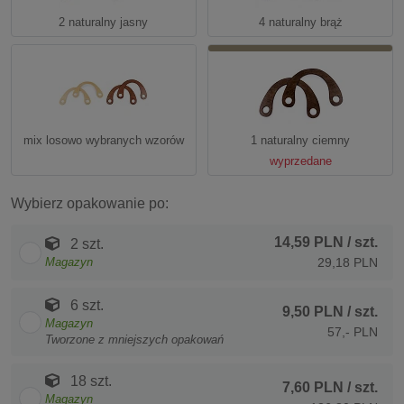
2 naturalny jasny
4 naturalny brąż
mix losowo wybranych wzorów
1 naturalny ciemny
wyprzedane
Wybierz opakowanie po:
14,59 PLN
/ szt.
2 szt.
Magazyn
29,18 PLN
6 szt.
9,50 PLN
/ szt.
Magazyn
57,- PLN
Tworzone z mniejszych opakowań
18 szt.
7,60 PLN
/ szt.
Magazyn