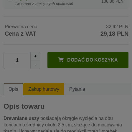
136,80 PLN
Tworzone z mniejszych opakowań
Pierwotna cena
32,42 PLN
Cena z VAT
29,18 PLN
+
DODAĆ DO KOSZYKA
-
Opis
Zakup hurtowy
Pytania
Opis towaru
Drewniane uszy
posiadają okrągłe wycięcia na obu
końcach o średnicy około 2,5 cm, służące do mocowania
tkanin. Uchwyty nadają się do produkcji toreb i torebek.