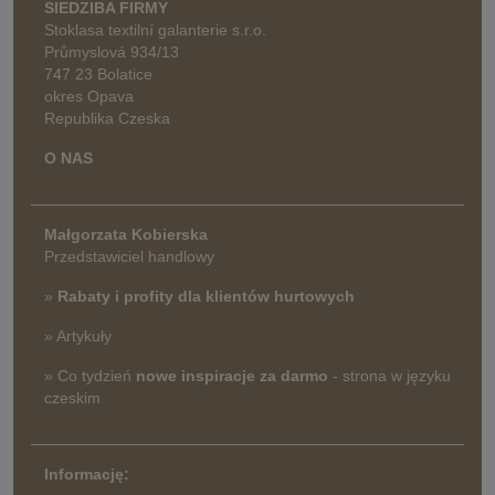
SIEDZIBA FIRMY
Stoklasa textilní galanterie s.r.o.
Průmyslová 934/13
747 23 Bolatice
okres Opava
Republika Czeska
O NAS
Małgorzata Kobierska
Przedstawiciel handlowy
»
Rabaty i profity dla klientów hurtowych
» Artykuły
» Co tydzień
nowe inspiracje za darmo
- strona w języku
czeskim
Informację: