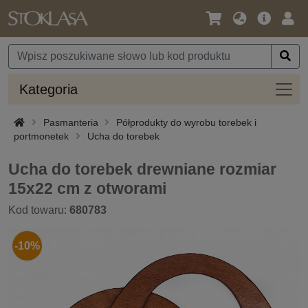
Język
Oferta
Zalo
/
główna
się
Waluta
Kateg
Kategoria
Pasmanteria
Półprodukty do wyrobu torebek i
portmonetek
Ucha do torebek
Ucha do torebek drewniane rozmiar
15x22 cm z otworami
Kod towaru:
680783
-10%