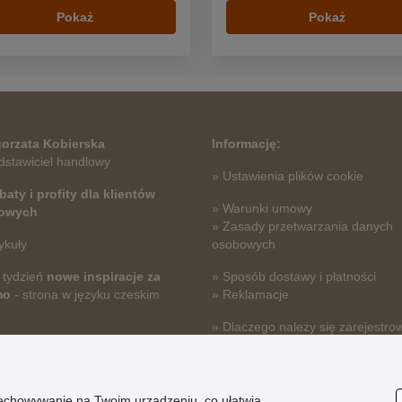
Pokaż
Pokaż
orzata Kobierska
Informację:
dstawiciel handlowy
» Ustawienia plików cookie
baty i profity dla klientów
» Warunki umowy
towych
» Zasady przetwarzania danych
ykuły
osobowych
 tydzień
nowe inspiracje za
» Sposób dostawy i płatności
mo
- strona w języku czeskim
» Reklamacje
» Dlaczego należy się zarejestro
» Najczęściej zadawane pytania
przechowywanie na Twoim urządzeniu, co ułatwia