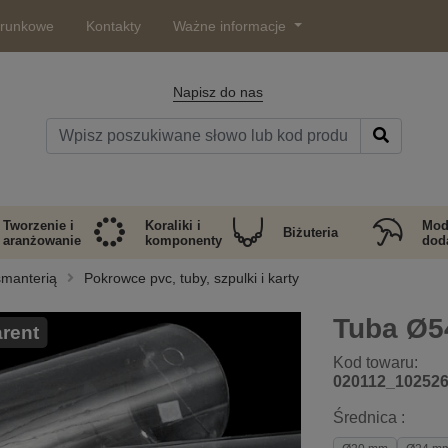
arunkowe
Kontakty
Ważne informacje
Napisz do nas
Tworzenie i
Koraliki i
Mod
Biżuteria
aranżowanie
komponenty
doda
smanterią
Pokrowce pvc, tuby, szpulki i karty
Tuba Ø
rent
Kod towaru:
020112_10252
Średnica :