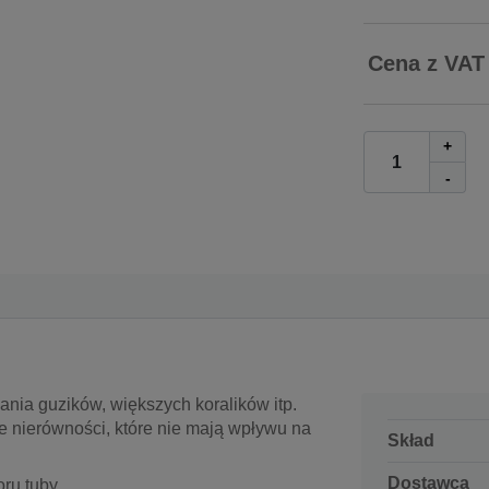
Cena z VAT
+
-
ia guzików, większych koralików itp.
nierówności, które nie mają wpływu na
Skład
Dostawca
ru tuby.