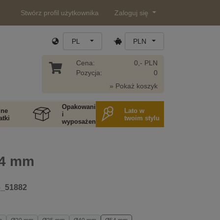
Stwórz profil użytkownika
Zaloguj się
PL
PLN
Cena:
0,- PLN
Pozycja:
0
» Pokaż koszyk
Opakowania
ne
Lato w
i
tki
twoim stylu
wyposażenie
54 mm
6_51882