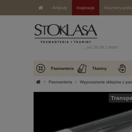
Artykuły
Inspiracje
Vouchery pod
… już 36 lat z nami
Pasmanteria
Tkaniny
Pasmanteria
Wyposażenie sklepów z pa
Transpa