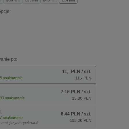
m
Ø30 mm
Ø35 mm
Ø40 mm
Ø54 mm
pcję:
anie po:
11,- PLN
/ szt.
8
opakowanie
11,- PLN
7,16 PLN
/ szt.
03
opakowanie
35,80 PLN
t.
6,44 PLN
/ szt.
7
opakowanie
193,20 PLN
z mniejszych opakowań