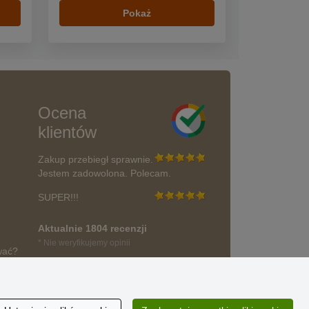
Pokaż
Ocena
klientów
Zakup przebiegł sprawnie.
Jestem zadowolona. Polecam.
SUPER!!!
Aktualnie 1804 recenzji
* Nie weryfikujemy opinii
wać?