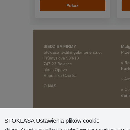
Pokaż
SIEDZIBA FIRMY
Małg
Stoklasa textilní galanterie s.r.o.
Prze
Průmyslová 934/13
»
Ra
747 23 Bolatice
hur
okres Opava
Republika Czeska
» Art
O NAS
» Co
dar
STOKLASA Ustawienia plików cookie
Klikając „Akceptuj wszystkie pliki cookie”, wyrażasz zgodę na ich 