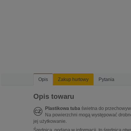
Opis
Zakup hurtowy
Pytania
Opis towaru
Plastikowa tuba
świetna do przechowywan
Na powierzchni mogą występować drobne 
jej użytkowanie.
Średnica, podana w informacji, to średnica otwo