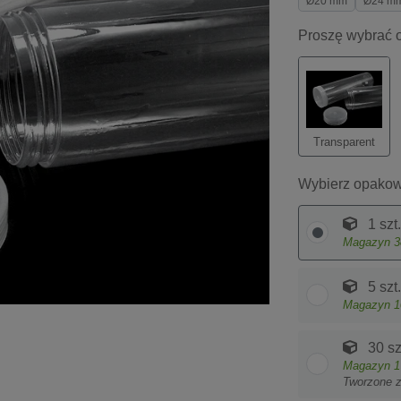
Ø20 mm
Ø24 m
Proszę wybrać o
Transparent
Wybierz opakow
1 szt.
Magazyn
3
5 szt.
Magazyn
1
30 sz
Magazyn
1
Tworzone 