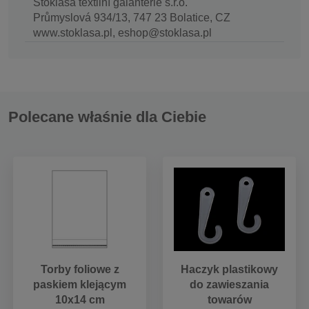
Stoklasa textilní galanterie s.r.o.
Průmyslová 934/13, 747 23 Bolatice, CZ
www.stoklasa.pl, eshop@stoklasa.pl
Polecane właśnie dla Ciebie
Torby foliowe z
Haczyk plastikowy
paskiem klejącym
do zawieszania
10x14 cm
towarów