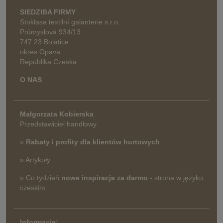
SIEDZIBA FIRMY
Stoklasa textilní galanterie s.r.o.
Průmyslová 934/13
747 23 Bolatice
okres Opava
Republika Czeska
O NAS
Małgorzata Kobierska
Przedstawiciel handlowy
»
Rabaty i profity dla klientów hurtowych
» Artykuły
» Co tydzień
nowe inspiracje za darmo
- strona w języku
czeskim
Informację: