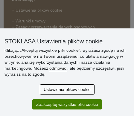
» Ustawienia plików cookie
» Warunki umowy
» Zasady przetwarzania danych osobowych
» Sposób dostawy i płatności
STOKLASA Ustawienia plików cookie
» Reklamacje
Klikając „Akceptuj wszystkie pliki cookie”, wyrażasz zgodę na ich
» Dlaczego należy się zarejestrować?
przechowywanie na Twoim urządzeniu, co ułatwia nawigację w
» Najczęściej zadawane pytania
witrynie, analizę wykorzystania danych i nasze działania
marketingowe. Możesz
odmówić
, ale będziemy szczęśliwi, jeśli
wyrazisz na to zgodę.
Ocena
klientów
Ustawienia plików cookie
Zakup przebiegł sprawnie. Jestem
Zaakceptuj wszystkie pliki cookie
zadowolona. Polecam.
SUPER!!!
Aktualnie 1804 recenzji