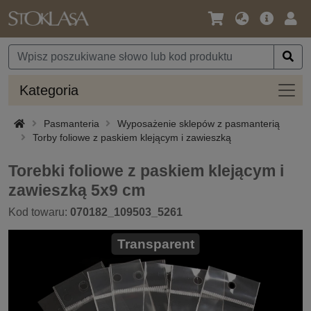
Język
Oferta
Zalo
/
główna
się
Waluta
Kateg
Kategoria
Pasmanteria
Wyposażenie sklepów z pasmanterią
Torby foliowe z paskiem klejącym i zawieszką
Torebki foliowe z paskiem klejącym i
zawieszką 5x9 cm
Kod towaru:
070182_109503_5261
Transparent