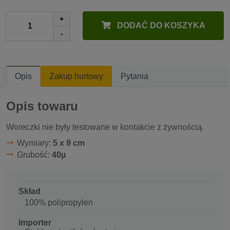
+
DODAĆ DO KOSZYKA
-
Opis
Zakup hurtowy
Pytania
Opis towaru
Woreczki nie były testowane w kontakcie z żywnością.
Wymiary:
5 x 9 cm
Grubość:
40µ
Skład
100% polipropylen
Importer