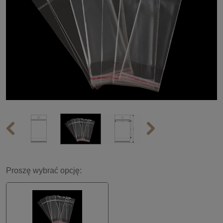
Proszę wybrać opcję: