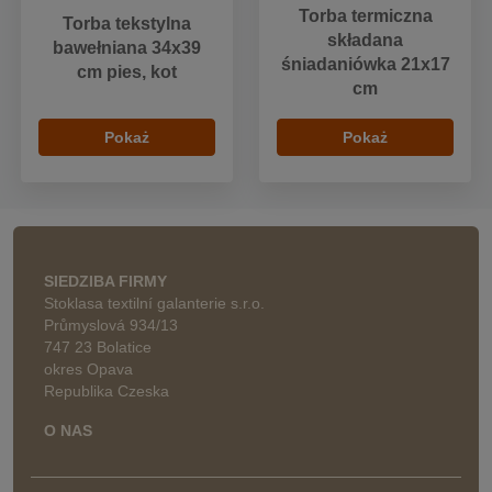
Torba termiczna
Torba tekstylna
składana
bawełniana 34x39
śniadaniówka 21x17
cm pies, kot
cm
Pokaż
Pokaż
SIEDZIBA FIRMY
Stoklasa textilní galanterie s.r.o.
Průmyslová 934/13
747 23 Bolatice
okres Opava
Republika Czeska
O NAS