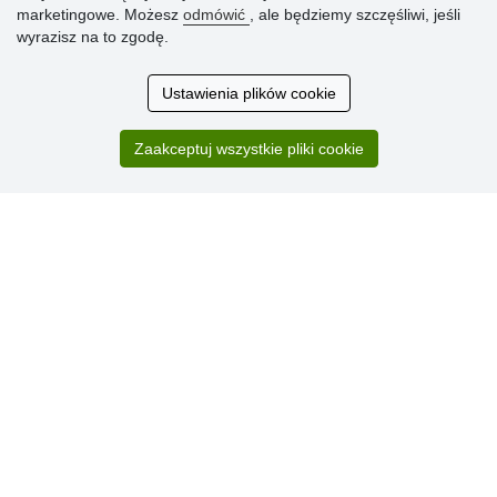
marketingowe. Możesz
odmówić
, ale będziemy szczęśliwi, jeśli
wyrazisz na to zgodę.
Ocena
klientów
Ustawienia plików cookie
Zakup przebiegł sprawnie. Jestem
Zaakceptuj wszystkie pliki cookie
zadowolona. Polecam.
SUPER!!!
Aktualnie 1804 recenzji
* Nie weryfikujemy opinii