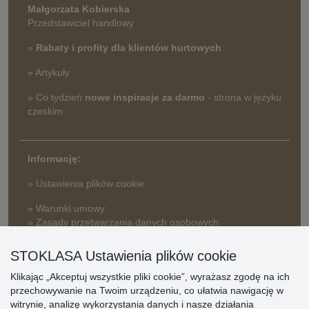
Małgorzata Kobierska
Przedstawiciel handlowy
»
Rabaty i profity dla klientów hurtowych
» Artykuły
» Co tydzień
nowe inspiracje za darmo
- strona w języku
czeskim
Informację:
» Ustawienia plików cookie
» Warunki umowy
» Zasady przetwarzania danych osobowych
» Sposób dostawy i płatności
STOKLASA Ustawienia plików cookie
» Reklamacje
Klikając „Akceptuj wszystkie pliki cookie”, wyrażasz zgodę na ich
» Dlaczego należy się zarejestrować?
przechowywanie na Twoim urządzeniu, co ułatwia nawigację w
» Najczęściej zadawane pytania
witrynie, analizę wykorzystania danych i nasze działania