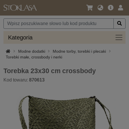
Język
Oferta
Zalo
/
główna
się
Waluta
Kateg
Kategoria
Modne dodatki
Modne torby, torebki i plecaki
Torebki małe, crossbody i nerki
Torebka 23x30 cm crossbody
Kod towaru:
870613