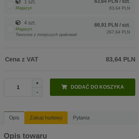
83,64 PLN
/ szt.
1 szt.
Magazyn
83,64 PLN
4 szt.
66,91 PLN
/ szt.
Magazyn
267,64 PLN
Tworzone z mniejszych opakowań
Cena z VAT
83,64 PLN
+
DODAĆ DO KOSZYKA
-
Opis
Zakup hurtowy
Pytania
Opis towaru