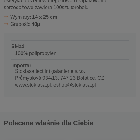
estetyka prezentowanego towaru. Opakowanie
sprzedażowe zawiera 100szt. torebek.
Wymiary:
14 x 25 cm
Grubość:
40µ
Skład
100% polipropylen
Importer
Stoklasa textilní galanterie s.r.o.
Průmyslová 934/13, 747 23 Bolatice, CZ
www.stoklasa.pl, eshop@stoklasa.pl
Polecane właśnie dla Ciebie