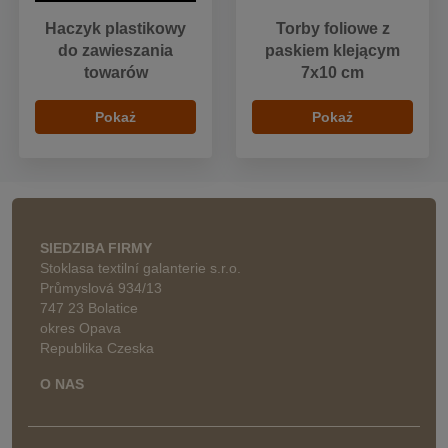
Haczyk plastikowy
Torby foliowe z
do zawieszania
paskiem klejącym
towarów
7x10 cm
Pokaż
Pokaż
SIEDZIBA FIRMY
Stoklasa textilní galanterie s.r.o.
Průmyslová 934/13
747 23 Bolatice
okres Opava
Republika Czeska
O NAS