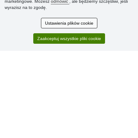
marketingowe. Możesz
odmówić
, ale będziemy szczęśliwi, jeśli
wyrazisz na to zgodę.
Ocena
klientów
Ustawienia plików cookie
Zakup przebiegł sprawnie. Jestem
Zaakceptuj wszystkie pliki cookie
zadowolona. Polecam.
SUPER!!!
Aktualnie 1804 recenzji
* Nie weryfikujemy opinii