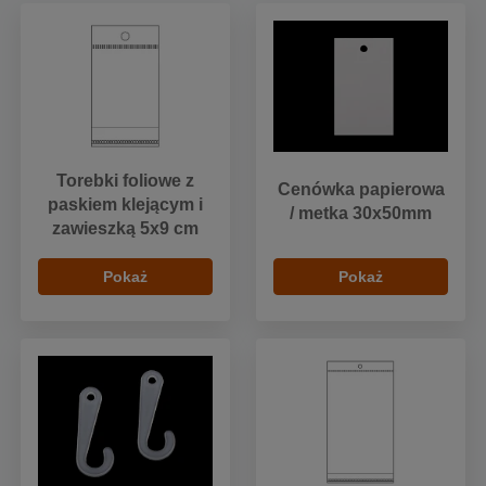
Torebki foliowe z
Cenówka papierowa
paskiem klejącym i
/ metka 30x50mm
zawieszką 5x9 cm
Pokaż
Pokaż