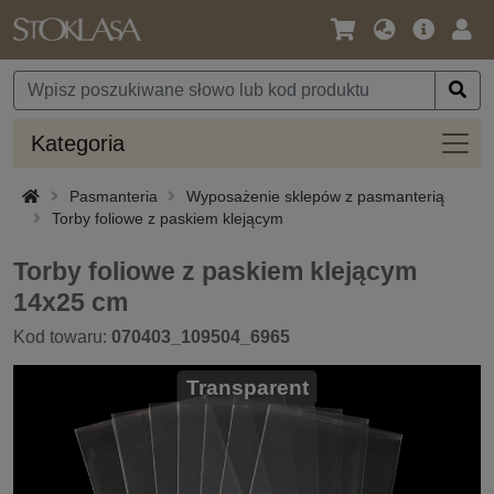
Język
Oferta
Zalo
/
główna
się
Waluta
Kateg
Kategoria
Pasmanteria
Wyposażenie sklepów z pasmanterią
Torby foliowe z paskiem klejącym
Torby foliowe z paskiem klejącym
14x25 cm
Kod towaru:
070403_109504_6965
Transparent