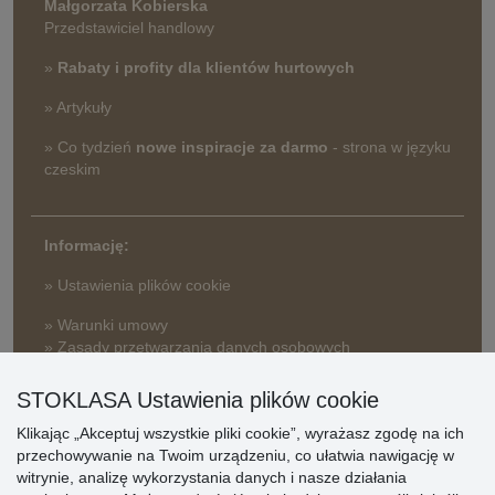
Małgorzata Kobierska
Przedstawiciel handlowy
»
Rabaty i profity dla klientów hurtowych
» Artykuły
» Co tydzień
nowe inspiracje za darmo
- strona w języku
czeskim
Informację:
» Ustawienia plików cookie
» Warunki umowy
» Zasady przetwarzania danych osobowych
» Sposób dostawy i płatności
STOKLASA Ustawienia plików cookie
» Reklamacje
Klikając „Akceptuj wszystkie pliki cookie”, wyrażasz zgodę na ich
» Dlaczego należy się zarejestrować?
przechowywanie na Twoim urządzeniu, co ułatwia nawigację w
» Najczęściej zadawane pytania
witrynie, analizę wykorzystania danych i nasze działania