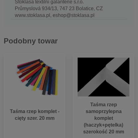
Stoklasa textilní galanterie s.r.o.
Průmyslová 934/13, 747 23 Bolatice, CZ
www.stoklasa.pl, eshop@stoklasa.pl
Podobny towar
Taśma rzep
Taśma rzep komplet -
samoprzylepna
cięty szer. 20 mm
komplet
(haczyk+pętelka)
szerokość 20 mm