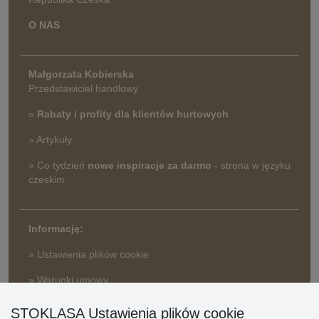
O NAS
Małgorzata Kobierska
Przedstawiciel handlowy
»
Rabaty i profity dla klientów hurtowych
» Artykuły
» Co tydzień
nowe inspiracje za darmo
- strona w języku
czeskim
Informację:
» Ustawienia plików cookie
» Warunki umowy
» Zasady przetwarzania danych osobowych
STOKLASA Ustawienia plików cookie