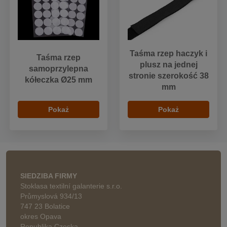
Taśma rzep haczyk i
Taśma rzep
plusz na jednej
samoprzylepna
stronie szerokość 38
kółeczka Ø25 mm
mm
Pokaż
Pokaż
SIEDZIBA FIRMY
Stoklasa textilní galanterie s.r.o.
Průmyslová 934/13
747 23 Bolatice
okres Opava
Republika Czeska