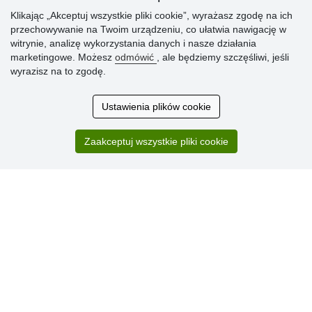
» Sposób dostawy i płatności
» Reklamacje
Klikając „Akceptuj wszystkie pliki cookie”, wyrażasz zgodę na ich
przechowywanie na Twoim urządzeniu, co ułatwia nawigację w
» Dlaczego należy się zarejestrować?
witrynie, analizę wykorzystania danych i nasze działania
» Najczęściej zadawane pytania
marketingowe. Możesz
odmówić
, ale będziemy szczęśliwi, jeśli
wyrazisz na to zgodę.
Ocena
Ustawienia plików cookie
klientów
Zaakceptuj wszystkie pliki cookie
Zakup przebiegł sprawnie. Jestem
zadowolona. Polecam.
SUPER!!!
Aktualnie 1804 recenzji
* Nie weryfikujemy opinii