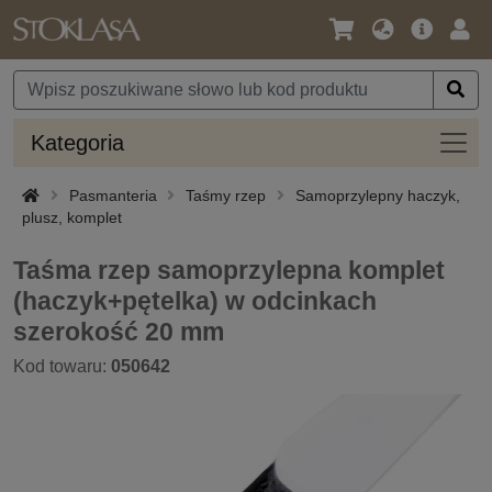
Język
Oferta
Zalo
/
główna
się
Waluta
Kateg
Kategoria
Pasmanteria
Taśmy rzep
Samoprzylepny haczyk,
plusz, komplet
Taśma rzep samoprzylepna komplet
(haczyk+pętelka) w odcinkach
szerokość 20 mm
Kod towaru:
050642