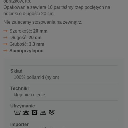
obrazków, itp.
Opakowanie zawiera 10 par taśmy rzep pociętych na
odcinki o długości 20 cm.
Nie zalecamy stosowania na zewnątrz.
Szerokość:
20 mm
Długość:
20 cm
Grubość:
3,3 mm
Samoprzylepne
Skład
100% poliamid (nylon)
Techniki
klejenie i cięcie
Utrzymanie
Importer