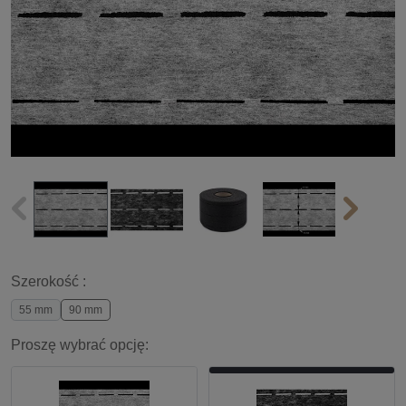
Szerokość :
55 mm
90 mm
Proszę wybrać opcję: