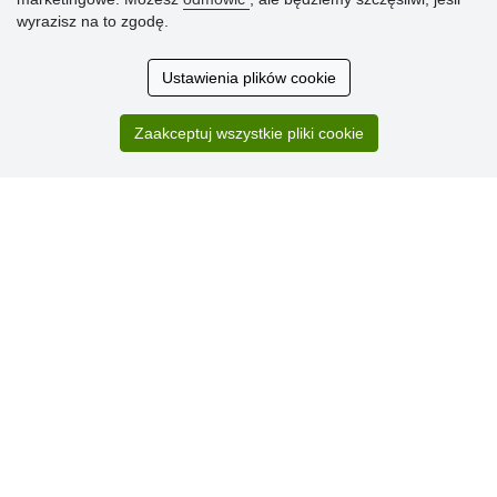
wyrazisz na to zgodę.
Ocena
Ustawienia plików cookie
klientów
Zaakceptuj wszystkie pliki cookie
Zakup przebiegł sprawnie. Jestem
zadowolona. Polecam.
SUPER!!!
Aktualnie 1804 recenzji
* Nie weryfikujemy opinii