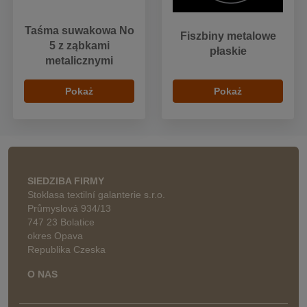
Taśma suwakowa No
Fiszbiny metalowe
5 z ząbkami
płaskie
metalicznymi
Pokaż
Pokaż
SIEDZIBA FIRMY
Stoklasa textilní galanterie s.r.o.
Průmyslová 934/13
747 23 Bolatice
okres Opava
Republika Czeska
O NAS