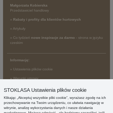
Małgorzata Kobierska
Przedstawiciel handlowy
»
Rabaty i profity dla klientów hurtowych
» Artykuły
» Co tydzień
nowe inspiracje za darmo
- strona w języku
czeskim
Informację:
» Ustawienia plików cookie
» Warunki umowy
» Zasady przetwarzania danych osobowych
STOKLASA Ustawienia plików cookie
» Sposób dostawy i płatności
» Reklamacje
Klikając „Akceptuj wszystkie pliki cookie”, wyrażasz zgodę na ich
przechowywanie na Twoim urządzeniu, co ułatwia nawigację w
» Dlaczego należy się zarejestrować?
witrynie, analizę wykorzystania danych i nasze działania
» Najczęściej zadawane pytania
marketingowe. Możesz
odmówić
, ale będziemy szczęśliwi, jeśli