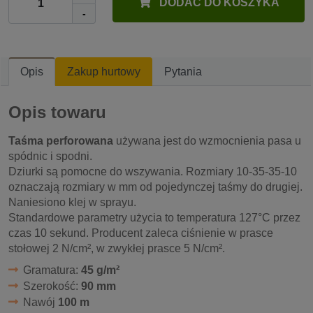
DODAĆ DO KOSZYKA
-
Opis
Zakup hurtowy
Pytania
Opis towaru
Taśma perforowana
używana jest do wzmocnienia pasa u
spódnic i spodni.
Dziurki są pomocne do wszywania. Rozmiary 10-35-35-10
oznaczają rozmiary w mm od pojedynczej taśmy do drugiej.
Naniesiono klej w sprayu.
Standardowe parametry użycia to temperatura 127°C przez
czas 10 sekund. Producent zaleca ciśnienie w prasce
stołowej 2 N/cm², w zwykłej prasce 5 N/cm².
Gramatura:
45 g/m²
Szerokość:
90 mm
Nawój
100 m