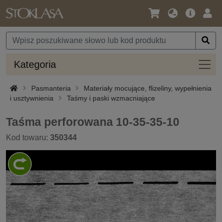
Język
Oferta
Zalo
/
główna
się
Waluta
Kateg
Kategoria
Pasmanteria
Materiały mocujące, flizeliny, wypełnienia
i usztywnienia
Taśmy i paski wzmacniające
Taśma perforowana 10-35-35-10
Kod towaru:
350344