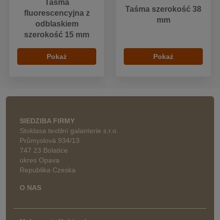
Taśma
Taśma szerokość 38
fluorescencyjna z
mm
odblaskiem
szerokość 15 mm
Pokaż
Pokaż
SIEDZIBA FIRMY
Stoklasa textilní galanterie s.r.o.
Průmyslová 934/13
747 23 Bolatice
okres Opava
Republika Czeska
O NAS