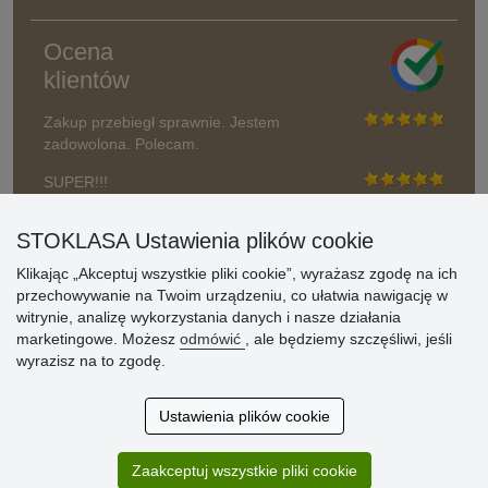
Ocena
klientów
Zakup przebiegł sprawnie. Jestem
zadowolona. Polecam.
SUPER!!!
Aktualnie 1804 recenzji
STOKLASA Ustawienia plików cookie
* Nie weryfikujemy opinii
Klikając „Akceptuj wszystkie pliki cookie”, wyrażasz zgodę na ich
przechowywanie na Twoim urządzeniu, co ułatwia nawigację w
witrynie, analizę wykorzystania danych i nasze działania
marketingowe. Możesz
odmówić
, ale będziemy szczęśliwi, jeśli
wyrazisz na to zgodę.
Ustawienia plików cookie
Zaakceptuj wszystkie pliki cookie