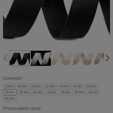
Szerokość :
8 mm
10 mm
10 mm
12 mm
14 mm
16 mm
18 mm
20 mm
20 mm
25 mm
25 mm
30 mm
30 mm
40 mm
50 mm
Proszę wybrać opcję: