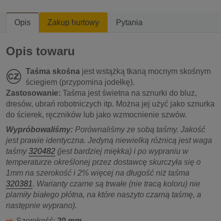
Opis
Zakup hurtowy
Pytania
Opis towaru
Taśma skośna
jest wstążką tkaną mocnym skośnym
ściegiem (przypomina jodełkę).
Zastosowanie:
Taśma jest świetna na sznurki do bluz,
dresów, ubrań robotniczych itp. Można jej użyć jako sznurka
do ścierek, ręczników lub jako wzmocnienie szwów.
Wypróbowaliśmy:
Porównaliśmy ze sobą taśmy. Jakość
jest prawie identyczna. Jedyną niewielką różnicą jest waga
taśmy
320482
(jest bardziej miękka) i po wypraniu w
temperaturze określonej przez dostawcę skurczyła się o
1mm na szerokość i 2% więcej na długość niż taśma
320381
. Warianty czarne są trwałe (nie tracą koloru) nie
plamiły białego płótna, na które naszyto czarną taśmę, a
następnie wyprano).
Szerokość:
20 mm