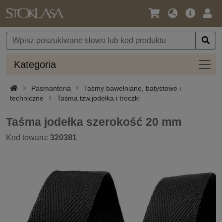
Język
Oferta
Zalo
/
główna
się
Waluta
Kateg
Kategoria
Pasmanteria
Taśmy bawełniane, batystowe i
techniczne
Taśma tzw.jodełka i troczki
Taśma jodełka szerokość 20 mm
Kod towaru:
320381