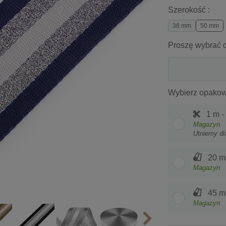
Szerokość :
38 mm
50 mm
Proszę wybrać o
Wybierz opakow
1 m -
Magazyn
Utniemy dl
20 m
Magazyn
45 m
Magazyn