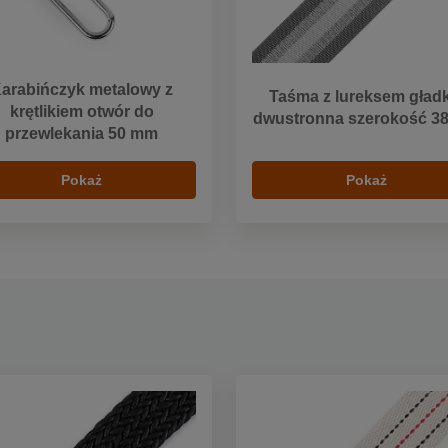
arabińczyk metalowy z
Taśma z lureksem gładk
krętlikiem otwór do
dwustronna szerokość 3
przewlekania 50 mm
Pokaż
Pokaż