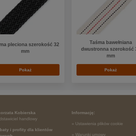
Taśma bawełniana
ma pleciona szerokość 32
dwustronna szerokość 
mm
mm
Pokaż
Pokaż
orzata Kobierska
Informację:
dstawiciel handlowy
» Ustawienia plików cookie
baty i profity dla klientów
» Warunki umowy
towych