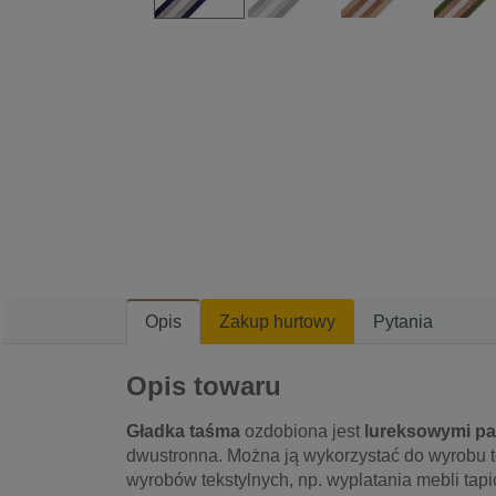
Opis
Zakup hurtowy
Pytania
Opis towaru
Gładka taśma
ozdobiona jest
lureksowymi p
dwustronna. Można ją wykorzystać do wyrobu t
wyrobów tekstylnych, np. wyplatania mebli tapi