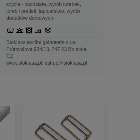
szycie - pozostałe, wyrób torebek,
toreb i portfeli, tapicerstwo, wyrób
dodatków domowych
Stoklasa textilní galanterie s.r.o.
Průmyslová 934/13, 747 23 Bolatice,
CZ
www.stoklasa.pl, eshop@stoklasa.pl