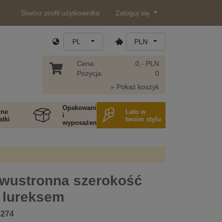
Stwórz profil użytkownika
Zaloguj się
PL
PLN
Cena:
0,- PLN
Pozycja:
0
» Pokaż koszyk
Opakowania
ne
Lato w
i
tki
twoim stylu
wyposażenie
wustronna szerokość
 lureksem
0274