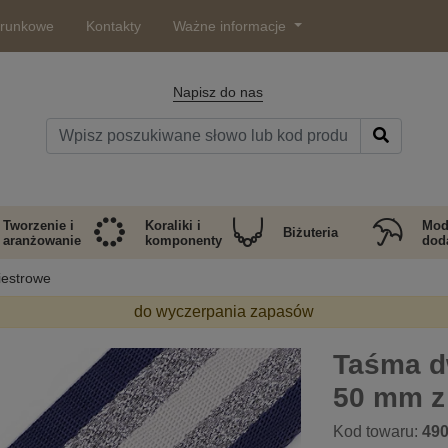
arunkowe
Kontakty
Ważne informacje
Napisz do nas
Tworzenie i
Koraliki i
Mod
Biżuteria
aranżowanie
komponenty
doda
iestrowe
do wyczerpania zapasów
Taśma d
50 mm z
Kod towaru:
49