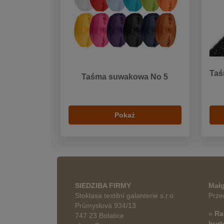
Taś
Taśma suwakowa No 5
Pokaż
SIEDZIBA FIRMY
Małg
Stoklasa textilní galanterie s.r.o.
Prze
Průmyslová 934/13
»
Ra
747 23 Bolatice
hur