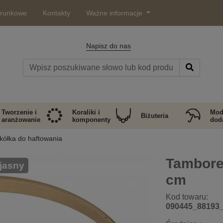
arunkowe
Kontakty
Ważne informacje
Napisz do nas
Tworzenie i
Koraliki i
Mod
Biżuteria
aranżowanie
komponenty
doda
kółka do haftowania
Tambore
jasny
cm
Kod towaru:
090445_88193