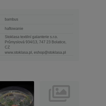
bambus
haftowanie
Stoklasa textilní galanterie s.r.o.
Průmyslová 934/13, 747 23 Bolatice,
CZ
www.stoklasa.pl, eshop@stoklasa.pl