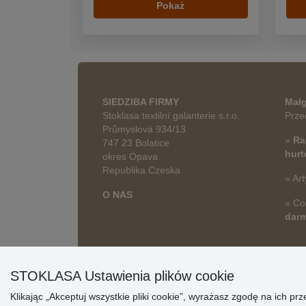
Pokaż
SIEDZIBA FIRMY
Małg
Stoklasa textilní galanterie s.r.o.
Prze
Průmyslová 934/13
»
Ra
747 23 Bolatice
hur
okres Opava
Republika Czeska
» Art
O NAS
» Co
dar
STOKLASA Ustawienia plików cookie
Klikając „Akceptuj wszystkie pliki cookie”, wyrażasz zgodę na ich 