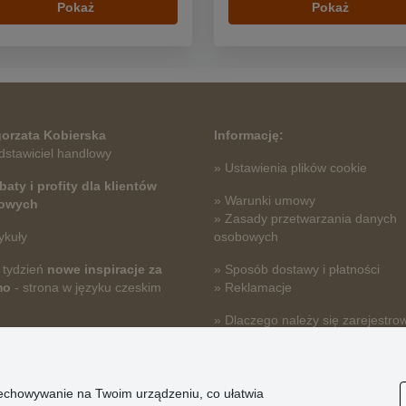
Pokaż
Pokaż
orzata Kobierska
Informację:
dstawiciel handlowy
» Ustawienia plików cookie
baty i profity dla klientów
» Warunki umowy
towych
» Zasady przetwarzania danych
ykuły
osobowych
 tydzień
nowe inspiracje za
» Sposób dostawy i płatności
mo
- strona w języku czeskim
» Reklamacje
» Dlaczego należy się zarejestro
» Najczęściej zadawane pytania
przechowywanie na Twoim urządzeniu, co ułatwia