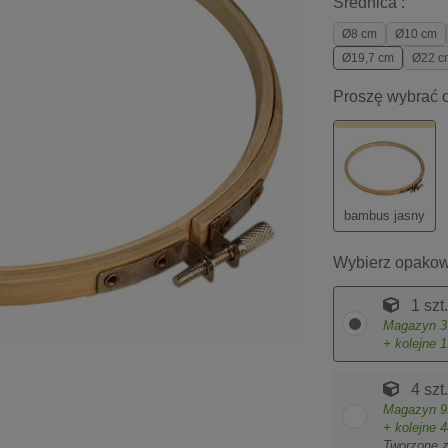
Średnica :
Ø8 cm
Ø10 cm
Ø19,7 cm
Ø22 c
Proszę wybrać o
bambus jasny
Wybierz opakow
1 szt.
Magazyn
3
+ kolejne
1
4 szt.
Magazyn
9
+ kolejne
4
Tworzone 