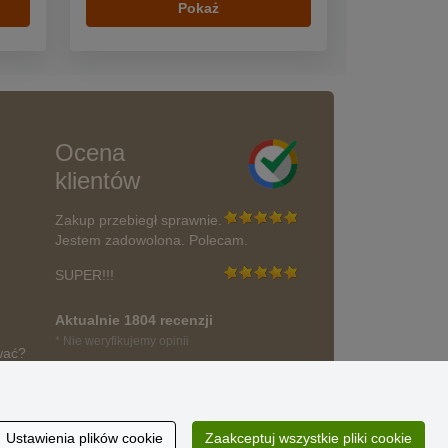
Pokaż
Ocena
klientów
Zakup przebiegł sprawnie.
Jestem zadowolona. Polecam.
SUPER!!!
Aktualnie 1804 recenzji
* Nie weryfikujemy opinii
wać?
Ustawienia plików cookie
Zaakceptuj wszystkie pliki cookie