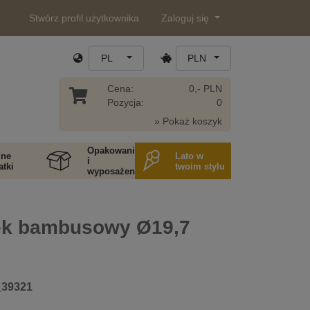
Stwórz profil użytkownika
Zaloguj się
PL
PLN
Cena:
0,- PLN
Pozycja:
0
» Pokaż koszyk
Opakowania
ne
Lato w
i
tki
twoim stylu
wyposażenie
k bambusowy Ø19,7
_39321