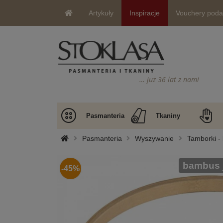
Artykuły
Inspiracje
Vouchery pod
… już 36 lat z nami
Pasmanteria
Tkaniny
Pasmanteria
Wyszywanie
Tamborki - 
bambus 
-45%