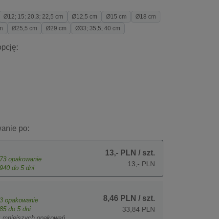
Ø12; 15; 20,3; 22,5 cm
Ø12,5 cm
Ø15 cm
Ø18 cm
m
Ø25,5 cm
Ø29 cm
Ø33; 35,5; 40 cm
pcję:
anie po:
13,- PLN
/ szt.
73
opakowanie
13,- PLN
940
do 5 dni
8,46 PLN
/ szt.
3
opakowanie
85
do 5 dni
33,84 PLN
z mniejszych opakowań