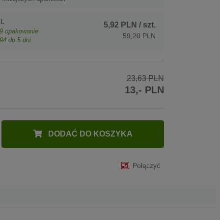
t.
5,92 PLN
/ szt.
9
opakowanie
59,20 PLN
94
do 5 dni
23,63 PLN
13,- PLN
DODAĆ DO KOSZYKA
Połączyć