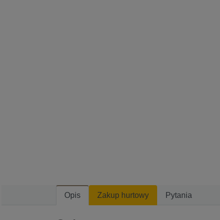
Opis
Zakup hurtowy
Pytania