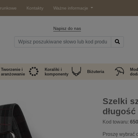
arunkowe
Kontakty
Ważne informacje
Napisz do nas
Tworzenie i
Koraliki i
Mod
Biżuteria
aranżowanie
komponenty
doda
Szelki s
długość
Kod towaru:
65
Proszę wybrać o