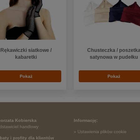
Rękawiczki siatkowe /
Chusteczka / poszetk
kabaretki
satynowa w pudełku
Pokaż
Pokaż
orzata Kobierska
Informację:
dstawiciel handlowy
» Ustawienia plików cookie
baty i profity dla klientów