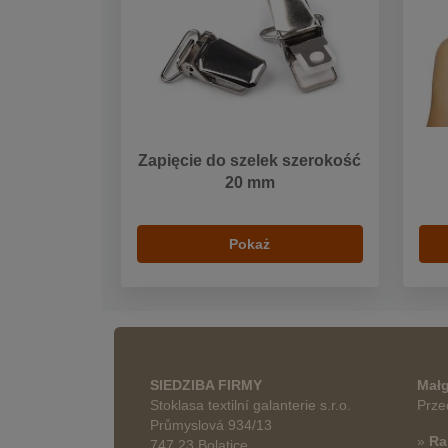
Zapięcie do szelek szerokość
20 mm
Pokaż
SIEDZIBA FIRMY
Małg
Stoklasa textilní galanterie s.r.o.
Prze
Průmyslová 934/13
»
Ra
747 23 Bolatice