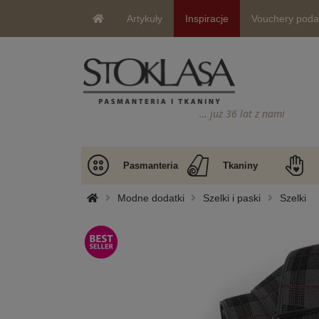
Artykuły
Inspiracje
Vouchery pod
… już 36 lat z nami
Pasmanteria
Tkaniny
Modne dodatki
Szelki i paski
Szelki