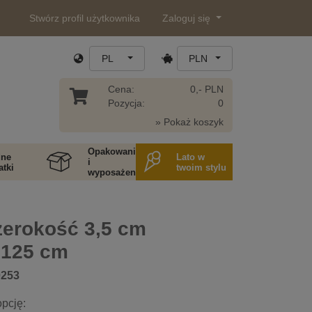
Stwórz profil użytkownika
Zaloguj się
PL
PLN
Cena:
0,- PLN
Pozycja:
0
» Pokaż koszyk
Opakowania
ne
Lato w
i
tki
twoim stylu
wyposażenie
zerokość 3,5 cm
 125 cm
0253
pcję: