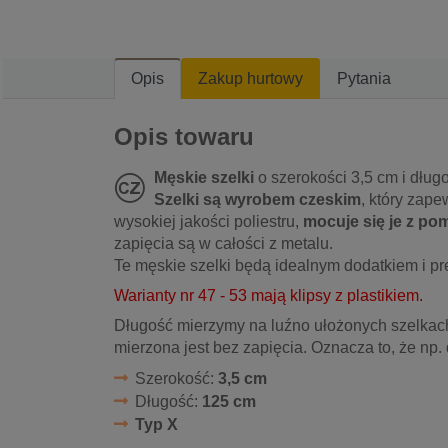
Opis
Zakup hurtowy
Pytania
Opis towaru
Męskie szelki
o szerokości 3,5 cm i dług
Szelki są wyrobem czeskim
, który zap
wysokiej jakości poliestru,
mocuje się je z p
zapięcia są w całości z metalu.
Te męskie szelki będą idealnym dodatkiem i p
Warianty nr 47 - 53 mają klipsy z plastikiem.
Długość mierzymy na luźno ułożonych szelkach
mierzona jest bez zapięcia. Oznacza to, że np.
Szerokość:
3,5 cm
Długość:
125 cm
Typ X