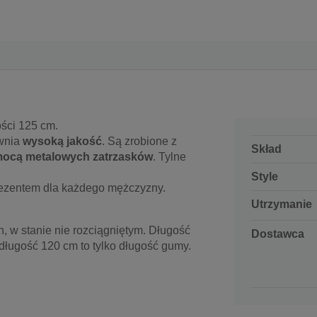
ości 125 cm.
ewnia
wysoką jakość
. Są zrobione z
Skład
omocą metalowych zatrzasków
. Tylne
Style
rezentem dla każdego mężczyzny.
Utrzymanie
, w stanie nie rozciągniętym. Długość
Dostawca
 długość 120 cm to tylko długość gumy.