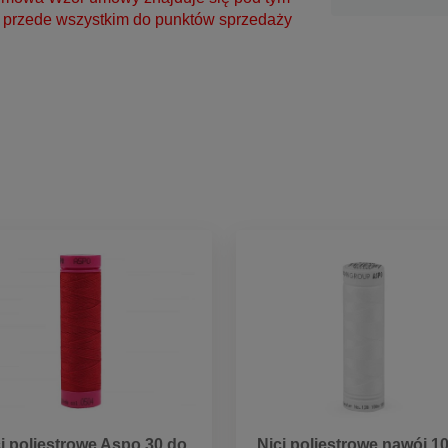
y przede wszystkim do punktów sprzedaży
i poliestrowe Aspo 30 do
Nici poliestrowe nawój 1