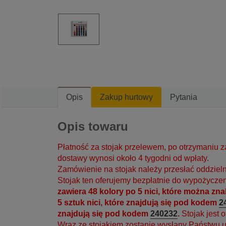
Opis
Zakup hurtowy
Pytania
Opis towaru
Płatność za stojak przelewem, po otrzymaniu z
dostawy wynosi około 4 tygodni od wpłaty.
Zamówienie na stojak należy przesłać oddzieln
Stojak ten oferujemy bezpłatnie do wypożyczeni
zawiera 48 kolory po 5 nici, które można z
5 sztuk nici, które znajdują się pod kodem
2
znajdują się pod kodem
240232
.
Stojak jest 
Wraz ze stojakiem zostanie wysłany Państwu