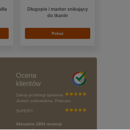
lla
Długopis / marker znikający
do tkanin
Pokaż
Ocena
klientów
Zakup przebiegł sprawnie.
Jestem zadowolona. Polecam.
SUPER!!!
Aktualnie 1804 recenzji
* Nie weryfikujemy opinii