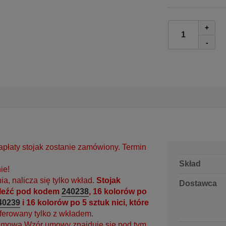
+
-
apłaty stojak zostanie zamówiony. Termin
Skład
ie!
a, nalicza się tylko wkład.
Stojak
Dostawca
naleźć pod kodem
240238
, 16 kolorów po
40239
i 16 kolorów po 5 sztuk nici, które
oferowany tylko z wkładem.
 umowa Wzór umowy znajduje się pod tym