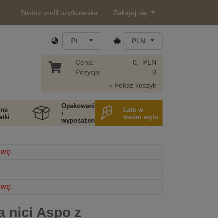
Stwórz profil użytkownika
Zaloguj się
PL
PLN
Cena:
0,- PLN
Pozycja:
0
» Pokaż koszyk
Opakowania
ne
Lato w
i
tki
twoim stylu
wyposażenie
awę.
awę.
a nici Aspo z