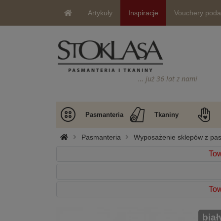
Artykuły
Inspiracje
Vouchery pod
… już 36 lat z nami
Pasmanteria
Tkaniny
Pasmanteria
Wyposażenie sklepów z pa
Tow
Tow
biał