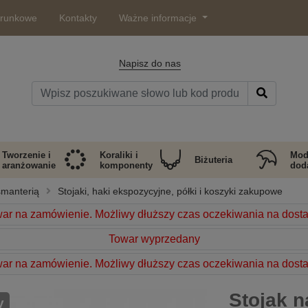
arunkowe
Kontakty
Ważne informacje
Napisz do nas
Tworzenie i
Koraliki i
Mod
Biżuteria
aranżowanie
komponenty
doda
smanterią
Stojaki, haki ekspozycyjne, półki i koszyki zakupowe
ar na zamówienie. Możliwy dłuższy czas oczekiwania na dost
Towar wyprzedany
ar na zamówienie. Możliwy dłuższy czas oczekiwania na dost
Stojak n
y