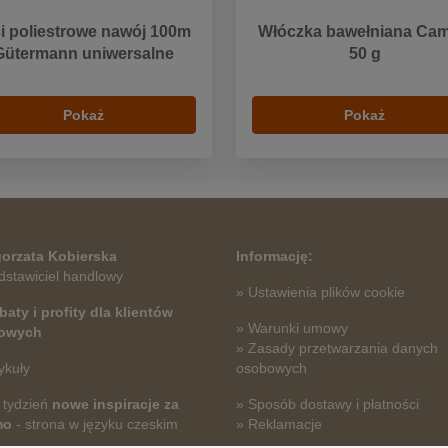
i poliestrowe nawój 100m
Włóczka bawełniana Cami
Gütermann uniwersalne
50 g
Pokaż
Pokaż
orzata Kobierska
Informację:
dstawiciel handlowy
» Ustawienia plików cookie
baty i profity dla klientów
» Warunki umowy
towych
» Zasady przetwarzania danych
ykuły
osobowych
 tydzień
nowe inspiracje za
» Sposób dostawy i płatności
mo
- strona w języku czeskim
» Reklamacje