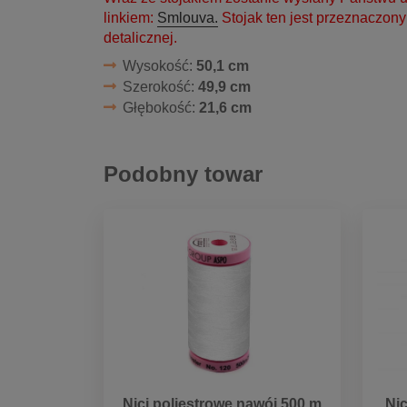
linkiem:
Smlouva.
Stojak ten jest przeznaczon
detalicznej.
Wysokość:
50,1 cm
Szerokość:
49,9 cm
Głębokość:
21,6 cm
Podobny towar
Nici poliestrowe nawój 500 m
Nic