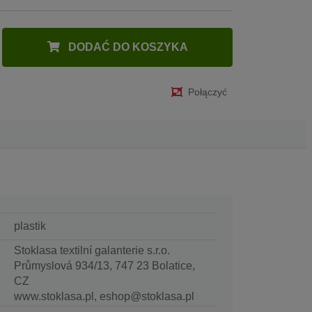
DODAĆ DO KOSZYKA
Połączyć
plastik
Stoklasa textilní galanterie s.r.o.
Průmyslová 934/13, 747 23 Bolatice,
CZ
www.stoklasa.pl, eshop@stoklasa.pl