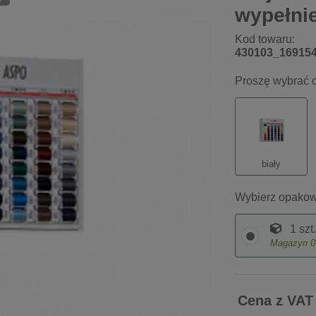
wypełni
Kod towaru:
430103_16915
Proszę wybrać o
biały
Wybierz opakow
1 szt.
Magazyn
0
Cena z VAT