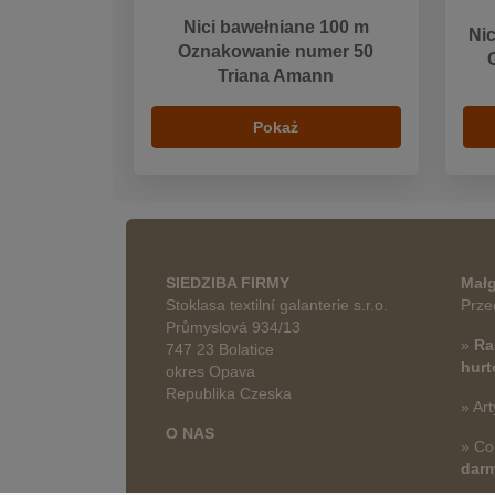
Nici bawełniane 100 m
Nic
Oznakowanie numer 50
Triana Amann
Pokaż
SIEDZIBA FIRMY
Małg
Stoklasa textilní galanterie s.r.o.
Prze
Průmyslová 934/13
»
Ra
747 23 Bolatice
hur
okres Opava
Republika Czeska
» Art
O NAS
» Co
dar