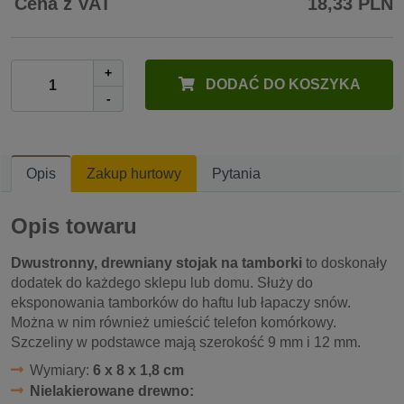
Cena z VAT
18,33 PLN
+
DODAĆ DO KOSZYKA
-
Opis
Zakup hurtowy
Pytania
Opis towaru
Dwustronny, drewniany stojak na tamborki
to doskonały
dodatek do każdego sklepu lub domu. Służy do
eksponowania tamborków do haftu lub łapaczy snów.
Można w nim również umieścić telefon komórkowy.
Szczeliny w podstawce mają szerokość 9 mm i 12 mm.
Wymiary:
6 x 8 x 1,8 cm
Nielakierowane drewno: