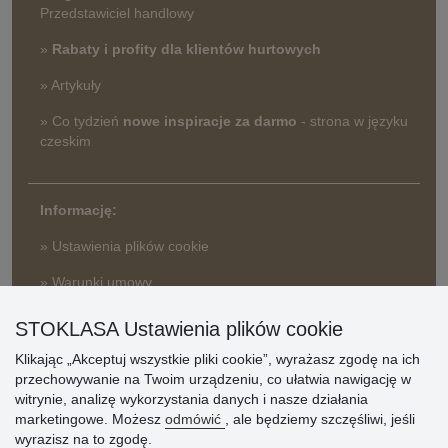
Przedstawiciel handlowy
»
Rabaty i profity dla klientów hurtowych
» Artykuły
» Co tydzień
nowe inspiracje za darmo
- strona w języku
czeskim
Informację:
» Ustawienia plików cookie
» Warunki umowy
» Zasady przetwarzania danych osobowych
STOKLASA Ustawienia plików cookie
» Sposób dostawy i płatności
» Reklamacje
Klikając „Akceptuj wszystkie pliki cookie”, wyrażasz zgodę na ich
przechowywanie na Twoim urządzeniu, co ułatwia nawigację w
» Dlaczego należy się zarejestrować?
witrynie, analizę wykorzystania danych i nasze działania
» Najczęściej zadawane pytania
marketingowe. Możesz
odmówić
, ale będziemy szczęśliwi, jeśli
wyrazisz na to zgodę.