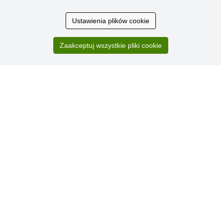
Ocena
Ustawienia plików cookie
klientów
Zaakceptuj wszystkie pliki cookie
Zakup przebiegł sprawnie. Jestem
zadowolona. Polecam.
SUPER!!!
Aktualnie 1804 recenzji
* Nie weryfikujemy opinii
© Stoklasa textilní galanterie s.r.o. 2026.