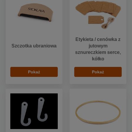
Etykieta / cenówka z
Szczotka ubraniowa
jutowym
sznureczkiem serce,
kółko
Pokaż
Pokaż