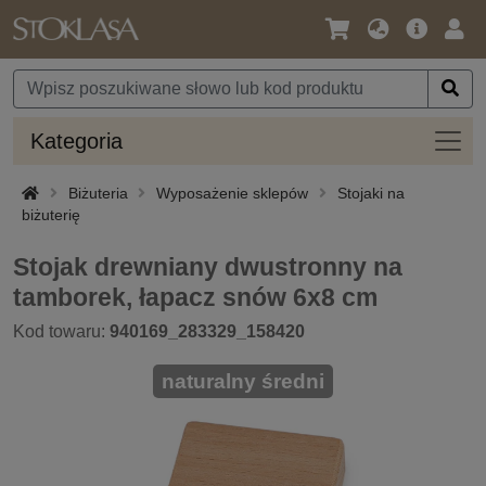
Język
Oferta
Zalo
/
główna
się
Waluta
Kateg
Kategoria
Biżuteria
Wyposażenie sklepów
Stojaki na
biżuterię
Stojak drewniany dwustronny na
tamborek, łapacz snów 6x8 cm
Kod towaru:
940169_283329_158420
naturalny średni