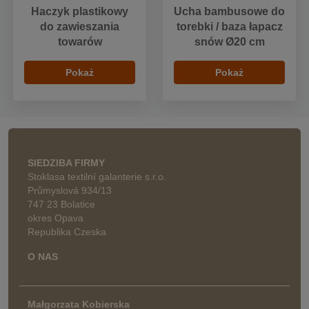
Haczyk plastikowy
Ucha bambusowe do
do zawieszania
torebki / baza łapacz
towarów
snów Ø20 cm
Pokaż
Pokaż
SIEDZIBA FIRMY
Stoklasa textilní galanterie s.r.o.
Průmyslová 934/13
747 23 Bolatice
okres Opava
Republika Czeska
O NAS
Małgorzata Kobierska