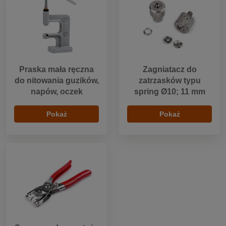
Praska mała ręczna
Zagniatacz do
do nitowania guzików,
zatrzasków typu
napów, oczek
spring Ø10; 11 mm
Pokaż
Pokaż