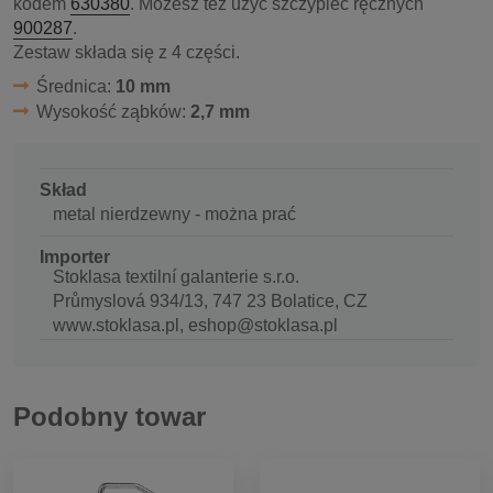
kodem
630380
. Możesz też użyć szczypiec ręcznych
900287
.
Zestaw składa się z 4 części.
Średnica:
10 mm
Wysokość ząbków:
2,7 mm
Skład
metal nierdzewny - można prać
Importer
Stoklasa textilní galanterie s.r.o.
Průmyslová 934/13, 747 23 Bolatice, CZ
www.stoklasa.pl, eshop@stoklasa.pl
Podobny towar