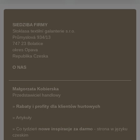
SIEDZIBA FIRMY
Stoklasa textilní galanterie s.r.o.
Průmyslová 934/13
747 23 Bolatice
okres Opava
Republika Czeska
O NAS
Małgorzata Kobierska
Przedstawiciel handlowy
»
Rabaty i profity dla klientów hurtowych
» Artykuły
» Co tydzień
nowe inspiracje za darmo
- strona w języku
czeskim