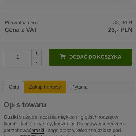
Pierwotna cena
33,- PLN
Cena z VAT
23,- PLN
+
DODAĆ DO KOSZYKA
-
Opis
Zakup hurtowy
Pytania
Opis towaru
Guziki
służą do łączenia miękkich i giętkich rodzajów
tkanin - frotte, dzianiny, koszul itp. Do nitowania będziesz
potrzebować
praski
i zagniatacza, które znajdziesz pod