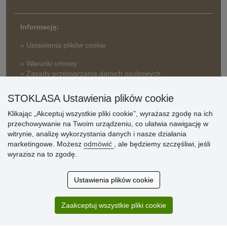
Informację:
» Ustawienia plików cookie
» Warunki umowy
» Zasady przetwarzania danych osobowych
» Sposób dostawy i płatności
STOKLASA Ustawienia plików cookie
» Reklamacje
Klikając „Akceptuj wszystkie pliki cookie”, wyrażasz zgodę na ich
» Dlaczego należy się zarejestrować?
przechowywanie na Twoim urządzeniu, co ułatwia nawigację w
» Najczęściej zadawane pytania
witrynie, analizę wykorzystania danych i nasze działania
marketingowe. Możesz
odmówić
, ale będziemy szczęśliwi, jeśli
wyrazisz na to zgodę.
Ocena
klientów
Ustawienia plików cookie
Zakup przebiegł sprawnie. Jestem
Zaakceptuj wszystkie pliki cookie
zadowolona. Polecam.