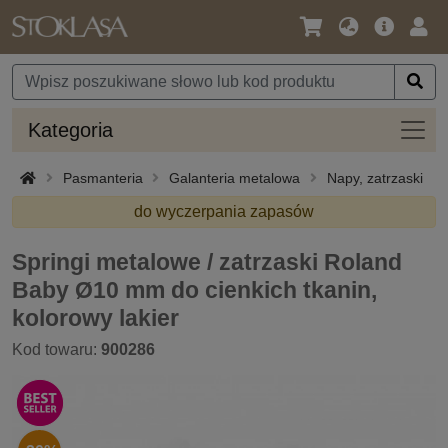
Język
Oferta
Zalo
/
główna
się
Waluta
Kateg
Kategoria
Pasmanteria
Galanteria metalowa
Napy, zatrzaski
do wyczerpania zapasów
Springi metalowe / zatrzaski Roland
Baby Ø10 mm do cienkich tkanin,
kolorowy lakier
Kod towaru:
900286