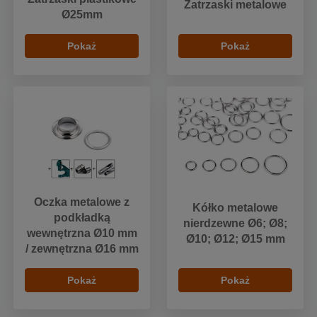
Zatrzaski metalowe
Ø25mm
Pokaż
Pokaż
Oczka metalowe z
Kółko metalowe
podkładką
nierdzewne Ø6; Ø8;
wewnętrzna Ø10 mm
Ø10; Ø12; Ø15 mm
/ zewnętrzna Ø16 mm
Pokaż
Pokaż