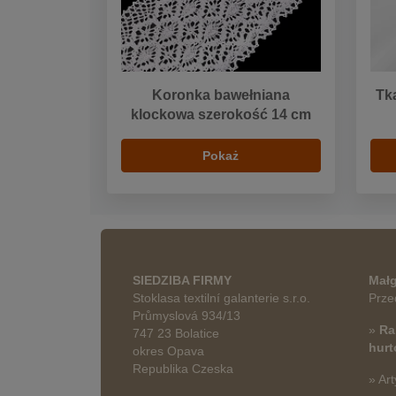
Koronka bawełniana
Tk
klockowa szerokość 14 cm
Pokaż
SIEDZIBA FIRMY
Małg
Stoklasa textilní galanterie s.r.o.
Prze
Průmyslová 934/13
»
Ra
747 23 Bolatice
hur
okres Opava
Republika Czeska
» Art