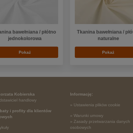
anina bawełniana / płótno
Tkanina bawełniana / płó
jednokolorowa
naturalne
Pokaż
Pokaż
orzata Kobierska
Informację:
dstawiciel handlowy
» Ustawienia plików cookie
baty i profity dla klientów
» Warunki umowy
towych
» Zasady przetwarzania danych
ykuły
osobowych