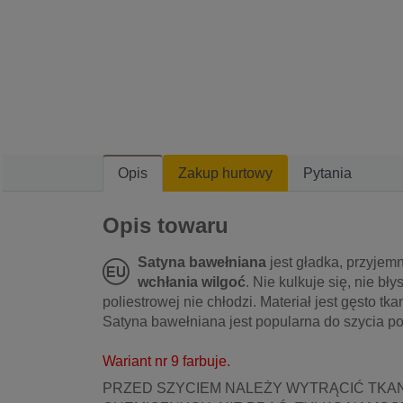
Opis
Zakup hurtowy
Pytania
Opis towaru
Satyna bawełniana
jest gładka, przyjem
wchłania wilgoć
. Nie kulkuje się, nie bł
poliestrowej nie chłodzi. Materiał jest gęsto tka
Satyna bawełniana jest popularna do szycia poś
Wariant nr 9 farbuje.
PRZED SZYCIEM NALEŻY WYTRĄCIĆ TKA