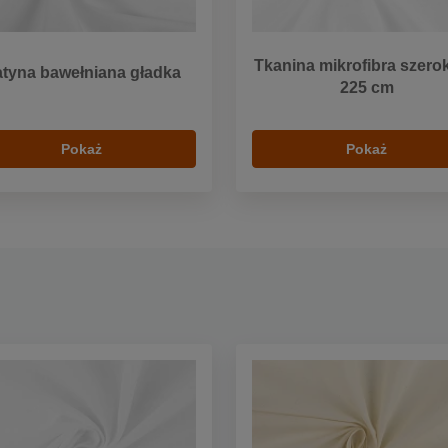
Tkanina mikrofibra szero
tyna bawełniana gładka
225 cm
Pokaż
Pokaż