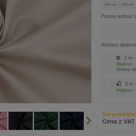
145 cm
150 cm
Proszę wybrać o
Wybierz opakow
1 m -
Magazyn
Utniemy dl
5 m 
Magazyn
Ten przedmiot
Cena z VAT