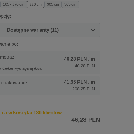
165 - 170 cm
220 cm
305 cm
305 cm
pcję:
Dostępne warianty (11)
anie po:
 metraż
46,28 PLN
/ m
46,28 PLN
a Ciebie wymaganą ilość
41,65 PLN
/ m
- opakowanie
208,25 PLN
 ma w koszyku 136 klientów
46,28 PLN