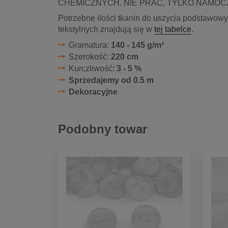
CHEMICZNYCH. NIE PRAĆ, TYLKO NAMOC
Potrzebne ilości tkanin do uszycia podstawow
tekstylnych znajdują się w
tej tabelce
.
Gramatura:
140 - 145 g/m²
Szerokość:
220 cm
Kurczliwość:
3 - 5 %
Sprzedajemy od 0.5 m
Dekoracyjne
Podobny towar