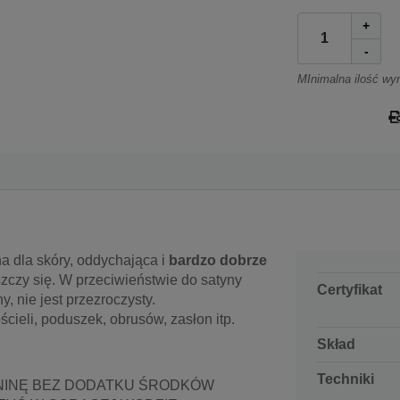
+
-
MInimalna ilość wy
na dla skóry, oddychająca i
bardzo dobrze
yszczy się. W przeciwieństwie do satyny
Certyfikat
ny, nie jest przezroczysty.
cieli, poduszek, obrusów, zasłon itp.
Skład
Techniki
NINĘ BEZ DODATKU ŚRODKÓW