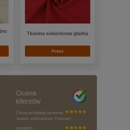
tno
Tkanina sukienkowa gładka
Pokaż
Ocena
klientów
Zakup przebiegł sprawnie.
Jestem zadowolona. Polecam.
SUPER!!!