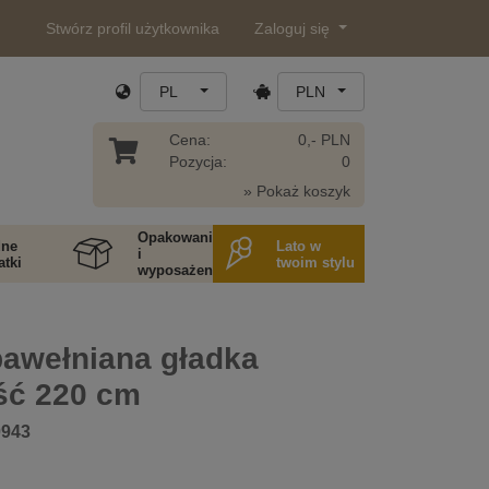
Stwórz profil użytkownika
Zaloguj się
PL
PLN
Cena:
0,- PLN
Pozycja:
0
» Pokaż koszyk
Opakowania
ne
Lato w
i
tki
twoim stylu
wyposażenie
bawełniana gładka
ść 220 cm
0943