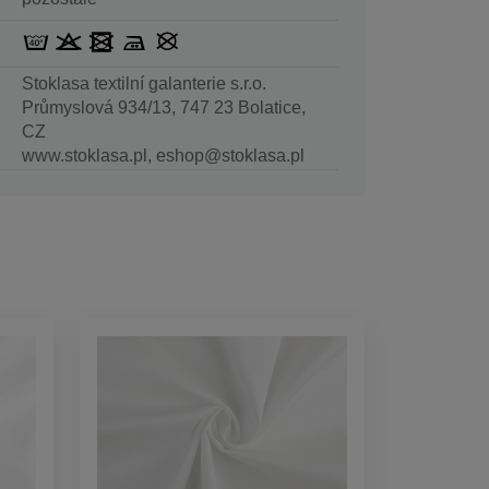
Stoklasa textilní galanterie s.r.o.
Průmyslová 934/13, 747 23 Bolatice,
CZ
www.stoklasa.pl, eshop@stoklasa.pl