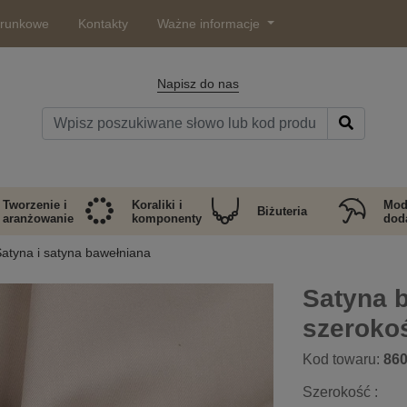
arunkowe
Kontakty
Ważne informacje
Napisz do nas
Tworzenie i
Koraliki i
Mod
Biżuteria
aranżowanie
komponenty
doda
atyna i satyna bawełniana
Satyna 
szeroko
Kod towaru:
86
Szerokość :