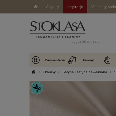
Artykuły
Inspiracje
Vouchery pod
… już 36 lat z nami
Pasmanteria
Tkaniny
Tkaniny
Satyna i satyna bawełniana
S