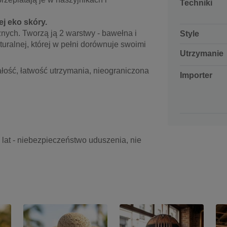
Techniki
j eko skóry.
znych. Tworzą ją 2 warstwy - bawełna i
Style
turalnej, której w pełni dorównuje swoimi
Utrzymanie
ość, łatwość utrzymania, nieograniczona
Importer
3 lat - niebezpieczeństwo uduszenia, nie