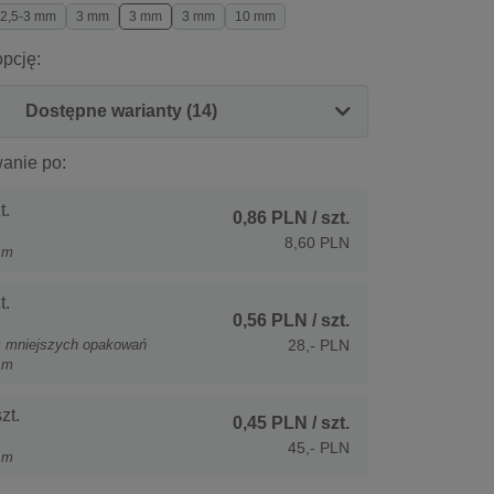
2,5-3 mm
3 mm
3 mm
3 mm
10 mm
pcję:
Dostępne warianty (14)
anie po:
t.
0,86 PLN
/ szt.
8,60 PLN
 m
t.
0,56 PLN
/ szt.
z mniejszych opakowań
28,- PLN
 m
zt.
0,45 PLN
/ szt.
45,- PLN
 m