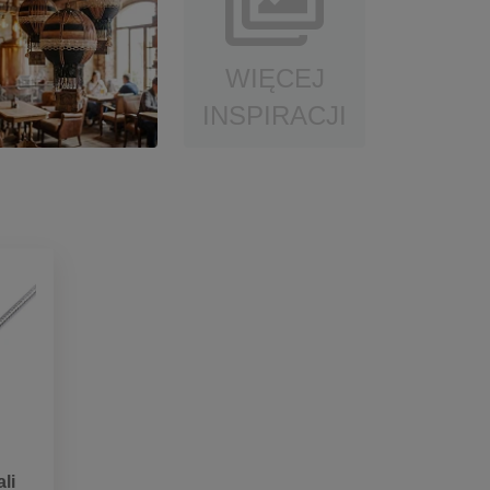
WIĘCEJ
INSPIRACJI
li