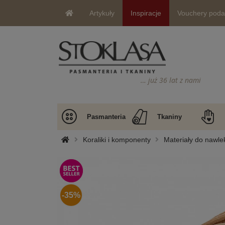
Artykuły
Inspiracje
Vouchery pod
… już 36 lat z nami
Pasmanteria
Tkaniny
Koraliki i komponenty
Materiały do nawle
-35%