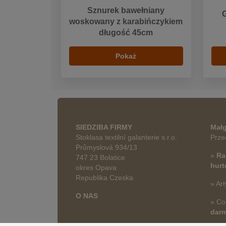
Sznurek bawełniany
woskowany z karabińczykiem
długość 45cm
Pokaż
SIEDZIBA FIRMY
Małg
Stoklasa textilní galanterie s.r.o.
Prze
Průmyslová 934/13
»
Ra
747 23 Bolatice
hur
okres Opava
Republika Czeska
» Art
O NAS
» Co
dar