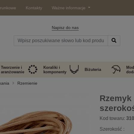
arunkowe
Kontakty
Ważne informacje
Napisz do nas
Tworzenie i
Koraliki i
Mod
Biżuteria
aranżowanie
komponenty
doda
kania
Rzemienie
Rzemyk 
szeroko
Kod towaru:
31
Szerokość :