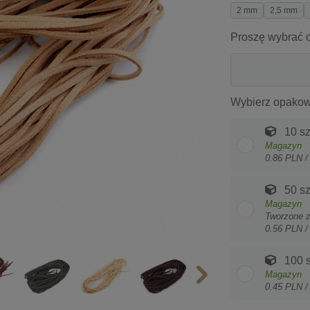
2 mm
2,5 mm
Proszę wybrać o
Wybierz opakow
10 sz
Magazyn
0.86 PLN /
50 sz
Magazyn
Tworzone 
0.56 PLN /
100 s
Magazyn
0.45 PLN /