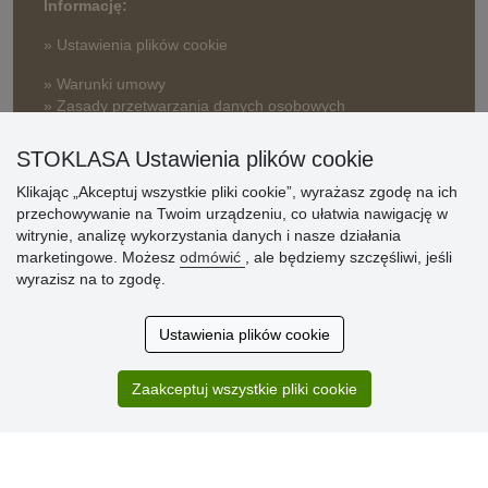
Informację:
» Ustawienia plików cookie
» Warunki umowy
» Zasady przetwarzania danych osobowych
» Sposób dostawy i płatności
STOKLASA Ustawienia plików cookie
» Reklamacje
Klikając „Akceptuj wszystkie pliki cookie”, wyrażasz zgodę na ich
» Dlaczego należy się zarejestrować?
przechowywanie na Twoim urządzeniu, co ułatwia nawigację w
» Najczęściej zadawane pytania
witrynie, analizę wykorzystania danych i nasze działania
marketingowe. Możesz
odmówić
, ale będziemy szczęśliwi, jeśli
wyrazisz na to zgodę.
Ocena
klientów
Ustawienia plików cookie
Zakup przebiegł sprawnie. Jestem
Zaakceptuj wszystkie pliki cookie
zadowolona. Polecam.
SUPER!!!
Aktualnie 1804 recenzji