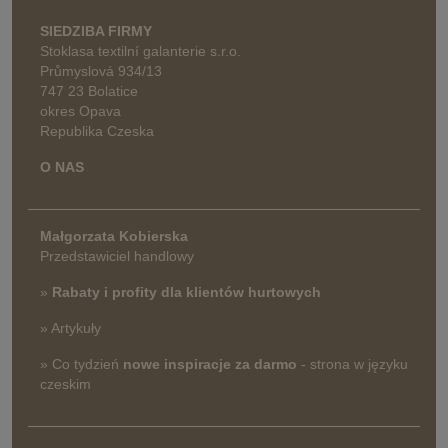
SIEDZIBA FIRMY
Stoklasa textilní galanterie s.r.o.
Průmyslová 934/13
747 23 Bolatice
okres Opava
Republika Czeska
O NAS
Małgorzata Kobierska
Przedstawiciel handlowy
»
Rabaty i profity dla klientów hurtowych
» Artykuły
» Co tydzień
nowe inspiracje za darmo
- strona w języku
czeskim