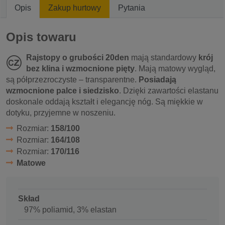
Opis
Zakup hurtowy
Pytania
Opis towaru
Rajstopy o grubości 20den
mają standardowy
krój
bez klina i wzmocnione pięty
. Mają matowy wygląd,
są półprzezroczyste – transparentne.
Posiadają
wzmocnione palce i siedzisko
. Dzięki zawartości elastanu
doskonale oddają kształt i elegancję nóg. Są miękkie w
dotyku, przyjemne w noszeniu.
Rozmiar:
158/100
Rozmiar:
164/108
Rozmiar:
170/116
Matowe
Skład
97% poliamid, 3% elastan