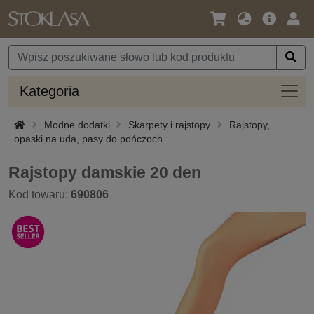
Język
Oferta
Zalo
/
główna
się
Waluta
Kateg
Kategoria
Modne dodatki
Skarpety i rajstopy
Rajstopy,
opaski na uda, pasy do pończoch
Rajstopy damskie 20 den
Kod towaru:
690806