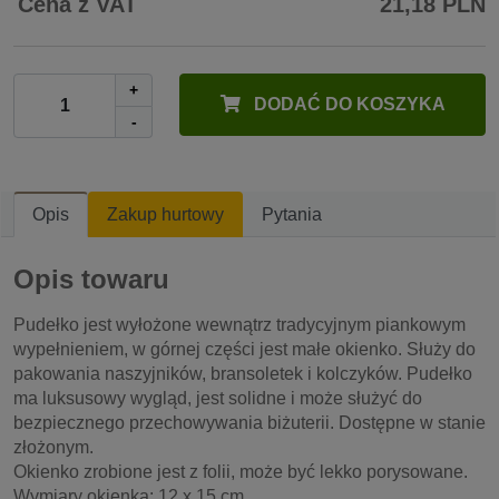
Cena z VAT
21,18 PLN
+
DODAĆ DO KOSZYKA
-
Opis
Zakup hurtowy
Pytania
Opis towaru
Pudełko jest wyłożone wewnątrz tradycyjnym piankowym
wypełnieniem, w górnej części jest małe okienko. Służy do
pakowania naszyjników, bransoletek i kolczyków. Pudełko
ma luksusowy wygląd, jest solidne i może służyć do
bezpiecznego przechowywania biżuterii. Dostępne w stanie
złożonym.
Okienko zrobione jest z folii, może być lekko porysowane.
Wymiary okienka: 12 x 15 cm.