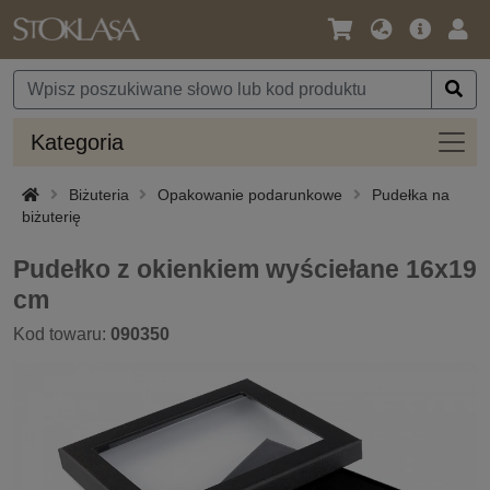
Język
Oferta
Zalo
/
główna
się
Waluta
Kateg
Kategoria
Biżuteria
Opakowanie podarunkowe
Pudełka na
biżuterię
Pudełko z okienkiem wyściełane 16x19
cm
Kod towaru:
090350