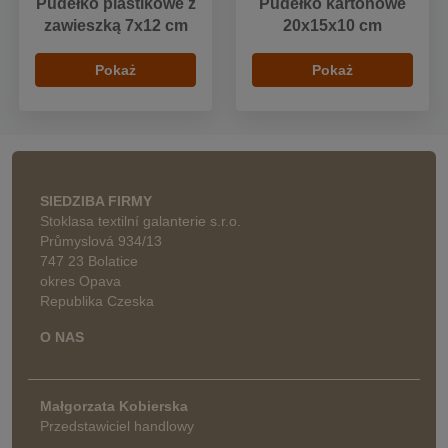
Pudełko plastikowe z
Pudełko kartonowe
zawieszką 7x12 cm
20x15x10 cm
Pokaż
Pokaż
SIEDZIBA FIRMY
Stoklasa textilní galanterie s.r.o.
Průmyslová 934/13
747 23 Bolatice
okres Opava
Republika Czeska
O NAS
Małgorzata Kobierska
Przedstawiciel handlowy