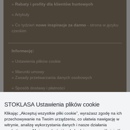
»
Rabaty i profity dla klientów hurtowych
» Artykuły
» Co tydzień
nowe inspiracje za darmo
- strona w języku
czeskim
Informację:
» Ustawienia plików cookie
» Warunki umowy
» Zasady przetwarzania danych osobowych
» Sposób dostawy i płatności
» Reklamacje
STOKLASA Ustawienia plików cookie
» Dlaczego należy się zarejestrować?
» Najczęściej zadawane pytania
Klikając „Akceptuj wszystkie pliki cookie”, wyrażasz zgodę na ich
przechowywanie na Twoim urządzeniu, co ułatwia nawigację w
witrynie, analizę wykorzystania danych i nasze działania