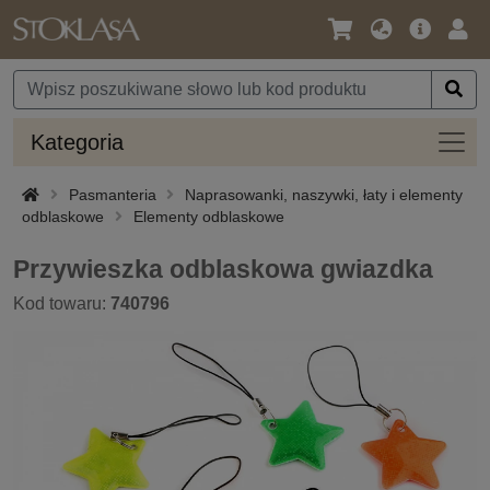
Język
Oferta
Zalo
/
główna
się
Waluta
Kateg
Kategoria
Pasmanteria
Naprasowanki, naszywki, łaty i elementy
odblaskowe
Elementy odblaskowe
Przywieszka odblaskowa gwiazdka
Kod towaru:
740796