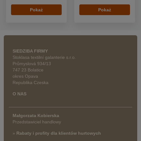
Pokaż
Pokaż
SIEDZIBA FIRMY
Stoklasa textilní galanterie s.r.o.
Průmyslová 934/13
747 23 Bolatice
okres Opava
Republika Czeska
O NAS
Małgorzata Kobierska
Przedstawiciel handlowy
»
Rabaty i profity dla klientów hurtowych