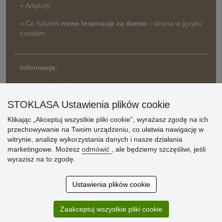
» Artykuły
» Co tydzień
nowe inspiracje za darmo
- strona w języku
czeskim
Informację:
» Ustawienia plików cookie
» Warunki umowy
STOKLASA Ustawienia plików cookie
» Zasady przetwarzania danych osobowych
Klikając „Akceptuj wszystkie pliki cookie”, wyrażasz zgodę na ich
przechowywanie na Twoim urządzeniu, co ułatwia nawigację w
» Sposób dostawy i płatności
witrynie, analizę wykorzystania danych i nasze działania
» Reklamacje
marketingowe. Możesz
odmówić
, ale będziemy szczęśliwi, jeśli
» Dlaczego należy się zarejestrować?
wyrazisz na to zgodę.
» Najczęściej zadawane pytania
Ustawienia plików cookie
Ocena
Zaakceptuj wszystkie pliki cookie
klientów